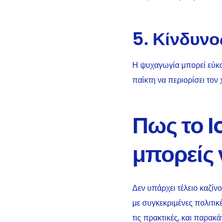
5. Κίνδυνο
Η ψυχαγωγία μπορεί εύκο
παίκτη να περιορίσει τον 
Πως το I
μπορείς 
Δεν υπάρχει τέλειο καζ
με συγκεκριμένες πολιτικ
τις πρακτικές, και παρακ