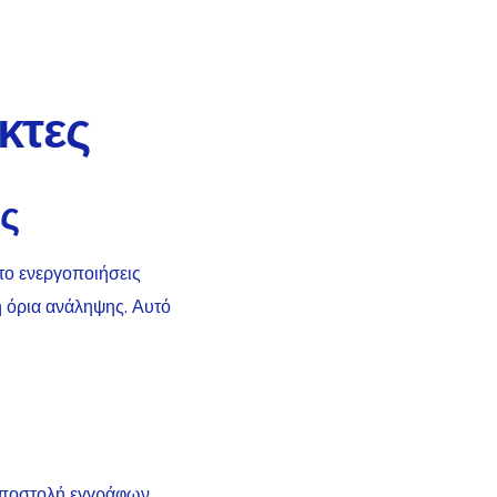
κτες
ς
το ενεργοποιήσεις
ή όρια ανάληψης. Αυτό
αποστολή εγγράφων,