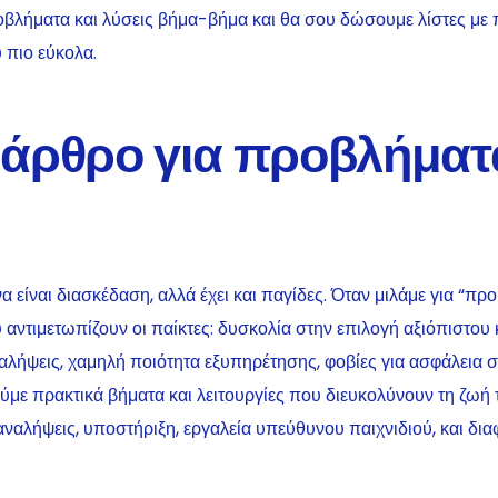
βλήματα και λύσεις βήμα-βήμα και θα σου δώσουμε λίστες με π
 πιο εύκολα.
α άρθρο για προβλήματ
α είναι διασκέδαση, αλλά έχει και παγίδες. Όταν μιλάμε για “πρ
αντιμετωπίζουν οι παίκτες: δυσκολία στην επιλογή αξιόπιστου 
λήψεις, χαμηλή ποιότητα εξυπηρέτησης, φοβίες για ασφάλεια στ
οούμε πρακτικά βήματα και λειτουργίες που διευκολύνουν τη ζωή
ναλήψεις, υποστήριξη, εργαλεία υπεύθυνου παιχνιδιού, και διαφ