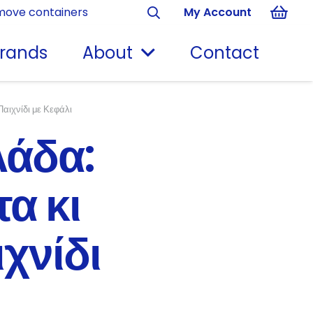
move containers
My Account
rands
About
Contact
αιχνίδι με Κεφάλι
λάδα:
α κι
χνίδι