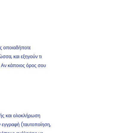
ίς οποιαδήποτε
σσα, και εξηγούν τι
ς. Αν κάποιος όρος σου
μής και ολοκλήρωση
ν εγγραφή (ταυτοποίηση,