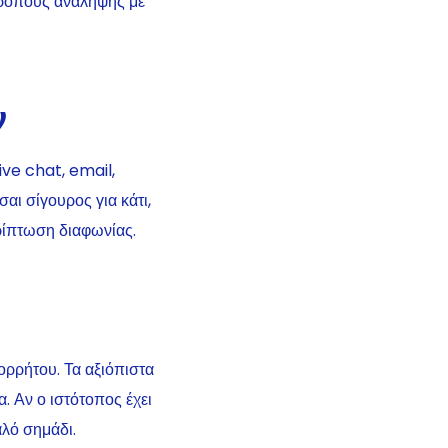
 τρόπους ανάληψης με
ν
ive chat, email,
αι σίγουρος για κάτι,
ερίπτωση διαφωνίας.
ορρήτου. Τα αξιόπιστα
. Αν ο ιστότοπος έχει
αλό σημάδι.