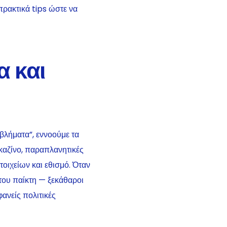
ρακτικά tips ώστε να
α και
οβλήματα”, εννοούμε τα
καζίνο, παραπλανητικές
οιχείων και εθισμό. Όταν
 του παίκτη — ξεκάθαροι
ανείς πολιτικές