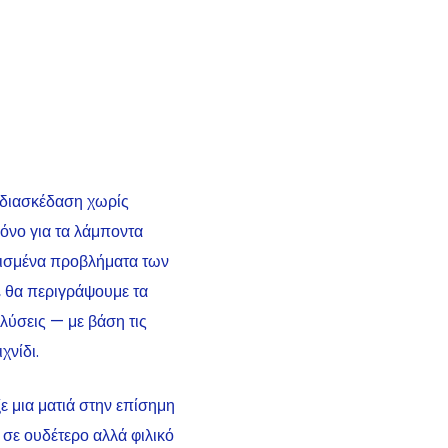
ι διασκέδαση χωρίς
μόνο για τα λάμποντα
ηθισμένα προβλήματα των
, θα περιγράψουμε τα
λύσεις — με βάση τις
χνίδι.
ε μια ματιά στην επίσημη
ε σε ουδέτερο αλλά φιλικό