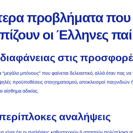
ότερα προβλήματα που
πίζουν οι Έλληνες παί
 διαφάνειας στις προσφορέ
 “μεγάλο μπόνους” που φαίνεται δελεαστικό, αλλά όταν πας να 
ψηλές προϋποθέσεις στοιχηματισμού, αποκλεισμοί παιχνιδιών 
ι αίσθημα αδικίας.
 περίπλοκες αναλήψεις
 είναι ότι οι αναλήψεις καθυστερούν ή απαιτούν πολύπλοκη 