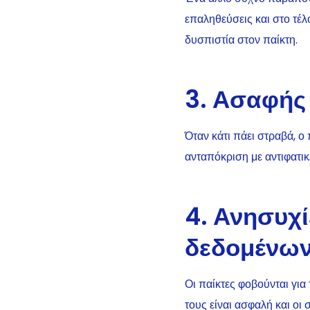
επαληθεύσεις και στο τέλ
δυσπιστία στον παίκτη.
3. Ασαφής
Όταν κάτι πάει στραβά, ο
ανταπόκριση με αντιφατι
4. Ανησυχί
δεδομένω
Οι παίκτες φοβούνται για
τους είναι ασφαλή και οι