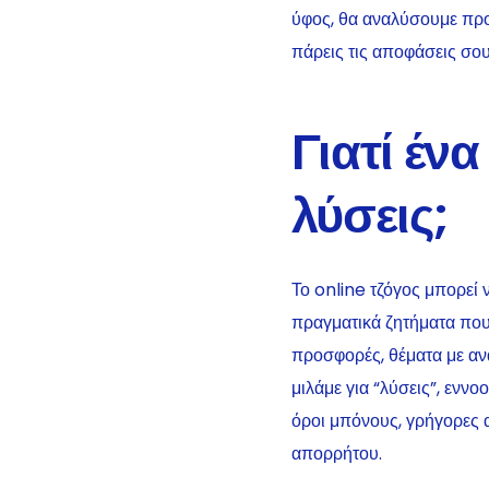
ύφος, θα αναλύσουμε προ
πάρεις τις αποφάσεις σου
Γιατί έν
λύσεις;
Το online τζόγος μπορεί ν
πραγματικά ζητήματα που 
προσφορές, θέματα με ανα
μιλάμε για “λύσεις”, ενν
όροι μπόνους, γρήγορες α
απορρήτου.