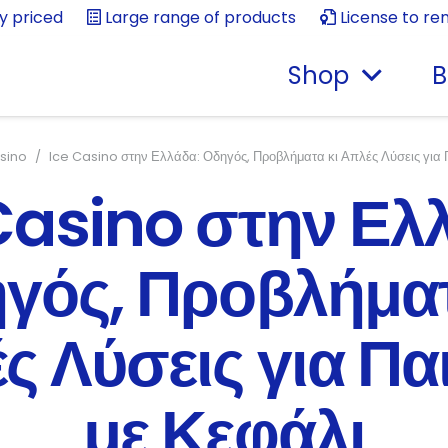
ly priced
Large range of products
License to re
Shop
B
sino
/
Ice Casino στην Ελλάδα: Οδηγός, Προβλήματα κι Απλές Λύσεις για Π
Casino στην Ελ
γός, Προβλήματ
ς Λύσεις για Παι
με Κεφάλι