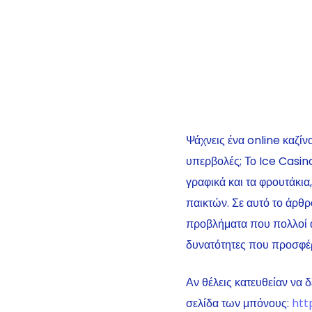
Ψάχνεις ένα online καζίν
υπερβολές; Το Ice Casino
γραφικά και τα φρουτάκι
παικτών. Σε αυτό το άρθ
προβλήματα που πολλοί α
δυνατότητες που προσφέρε
Αν θέλεις κατευθείαν να 
σελίδα των μπόνους:
htt