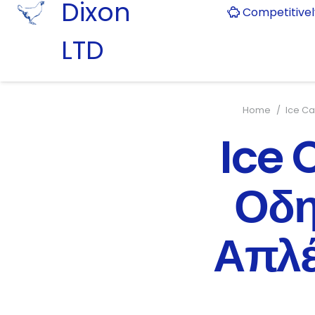
Dixon
Competitive
LTD
Home
/
Ice Ca
Ice 
Οδη
Απλέ