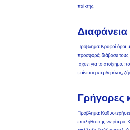
παίκτης.
Διαφάνεια
Πρόβλημα: Κρυφοί όροι μ
προσφορά, διάβασε τους ό
ισχύει για το στοίχημα, 
φαίνεται μπερδεμένος, ζήτ
Γρήγορες 
Πρόβλημα: Καθυστερήσει
επαλήθευσης νωρίτερα. Κ