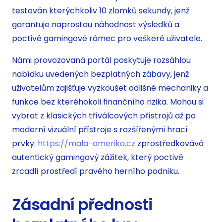
testován kterýchkoliv 10 zlomků sekundy, jenž
garantuje naprostou náhodnost výsledků a
poctivé gamingové rámec pro veškeré uživatele.
Námi provozovaná portál poskytuje rozsáhlou
nabídku uvedených bezplatných zábavy, jenž
uživatelům zajišťuje vyzkoušet odlišné mechaniky a
funkce bez kteréhokoli finančního rizika. Mohou si
vybrat z klasických tříválcových přístrojů až po
moderní vizuální přístroje s rozšířenými hrací
prvky.
https://mala-amerika.cz
zprostředkovává
autentický gamingový zážitek, který poctivě
zrcadlí prostředí pravého herního podniku.
Zásadní přednosti