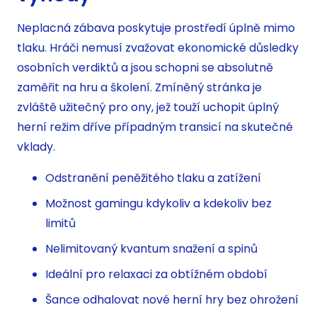
Neplacná zábava poskytuje prostředí úplně mimo
tlaku. Hráči nemusí zvažovat ekonomické důsledky
osobních verdiktů a jsou schopni se absolutně
zaměřit na hru a školení. Zmíněný stránka je
zvláště užitečný pro ony, jež touží uchopit úplný
herní režim dříve případným transicí na skutečné
vklady.
Odstranění peněžitého tlaku a zatížení
Možnost gamingu kdykoliv a kdekoliv bez
limitů
Nelimitovaný kvantum snažení a spinů
Ideální pro relaxaci za obtížném období
Šance odhalovat nové herní hry bez ohrožení