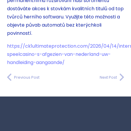
permanentnímu rozšiřování naší sortimentu
dostáváte akces k stovkám kvalitních titulů od top
tvůrců herního softwaru. Využijte této možnosti a
objevte půvab automatů bez kterýchkoli
povinností.
https://ck1ultimateprotection.com/2026/04/14/inter
speelcasino-s-afgezien-van-nederland-uw-
handleiding-aangaande/
Previous Post
Next Post