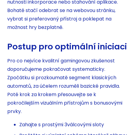
nutnosti inkorporace nebo stahování aplikace.
Bohatě stačí odebrat se na webovou stránku,
vybrat si preferovaný přístroj a poklepat na
možnost hry bezplatně.
Postup pro optimální iniciaci
Pro co nejvíce kvalitní gamingovou zkušenost
doporučujeme pokračovat systematicky.
Zpočátku si prozkoumatě segment klasických
automatů, za účelem rozuměli bazické pravidla.
Poté krok za krokem přesouvejte se k
pokročilejším vizuálním přístrojům s bonusovými
prvky.
Zahajte s prostými 3válcovými sloty