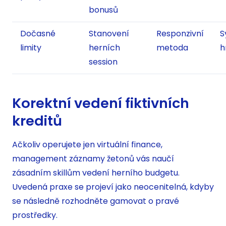
bonusů
Dočasné
Stanovení
Responzivní
S
limity
herních
metoda
h
session
Korektní vedení fiktivních
kreditů
Ačkoliv operujete jen virtuální finance,
management záznamy žetonů vás naučí
zásadním skillům vedení herního budgetu.
Uvedená praxe se projeví jako neocenitelná, kdyby
se následně rozhodněte gamovat o pravé
prostředky.