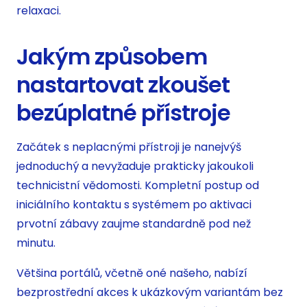
relaxaci.
Jakým způsobem
nastartovat zkoušet
bezúplatné přístroje
Začátek s neplacnými přístroji je nanejvýš
jednoduchý a nevyžaduje prakticky jakoukoli
technicistní vědomosti. Kompletní postup od
iniciálního kontaktu s systémem po aktivaci
prvotní zábavy zaujme standardně pod než
minutu.
Většina portálů, včetně oné našeho, nabízí
bezprostřední akces k ukázkovým variantám bez