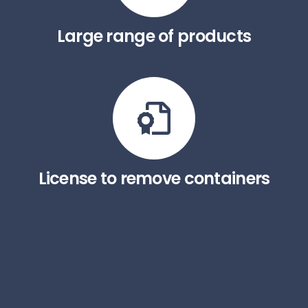
Large range of products
License to remove containers