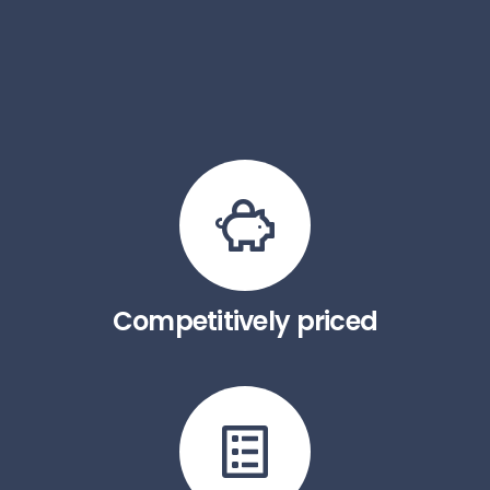
Competitively priced