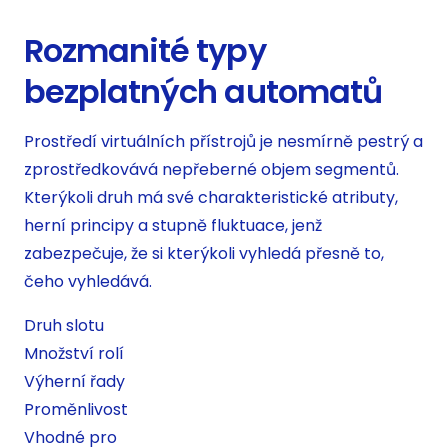
Rozmanité typy
bezplatných automatů
Prostředí virtuálních přístrojů je nesmírně pestrý a
zprostředkovává nepřeberné objem segmentů.
Kterýkoli druh má své charakteristické atributy,
herní principy a stupně fluktuace, jenž
zabezpečuje, že si kterýkoli vyhledá přesně to,
čeho vyhledává.
Druh slotu
Množství rolí
Výherní řady
Proměnlivost
Vhodné pro