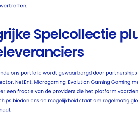
overtreffen.
jke Spelcollectie pl
eleveranciers
fende ons portfolio wordt gewaarborgd door partnershi
sector. NetEnt, Microgaming, Evolution Gaming Gaming m
er een fractie van de providers die het platform voorzie
ships bieden ons de mogelijkheid staat om regelmatig glo
naal.