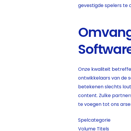
gevestigde spelers te 
Omvangri
Softwar
Onze kwaliteit betref
ontwikkelaars van de 
betekenen slechts lout
content. Zulke partner
te voegen tot ons arse
Spelcategorie
Volume Titels