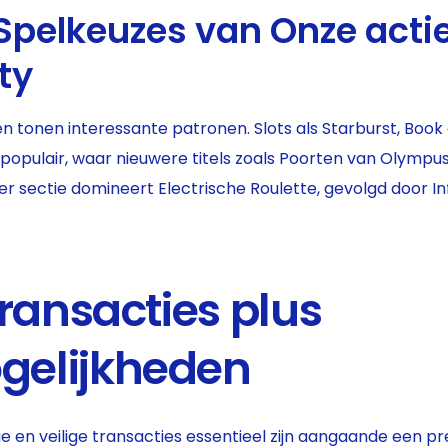
 Spelkeuzes van Onze acti
ty
en tonen interessante patronen. Slots als Starburst, Boo
 populair, waar nieuwere titels zoals Poorten van Olympu
ler sectie domineert Electrische Roulette, gevolgd door In
Transacties plus
elijkheden
 en veilige transacties essentieel zijn aangaande een pre