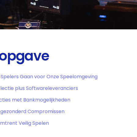
sopgave
 Spelers Gaan voor Onze Speelomgeving
llectie plus Softwareleveranciers
acties met Bankmogelijkheden
itgezonderd Compromissen
mtrent Veilig Spelen