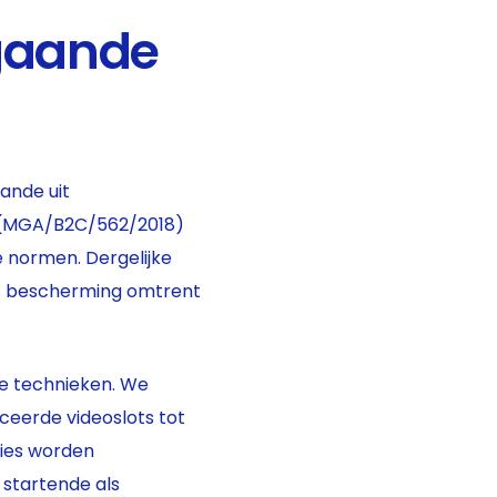
gaande
ande uit
y (MGA/B2C/562/2018)
e normen. Dergelijke
met bescherming omtrent
ne technieken. We
ceerde videoslots tot
ties worden
 startende als