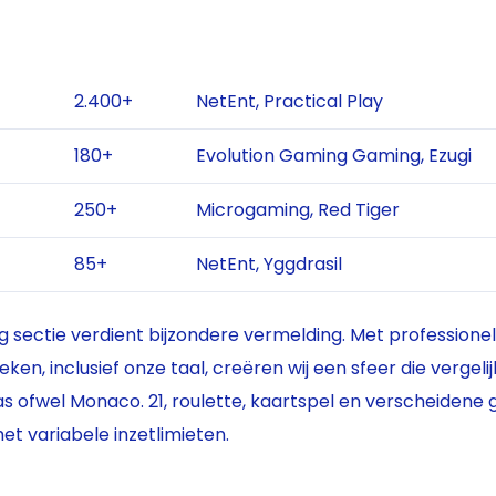
2.400+
NetEnt, Practical Play
180+
Evolution Gaming Gaming, Ezugi
250+
Microgaming, Red Tiger
85+
NetEnt, Yggdrasil
 sectie verdient bijzondere vermelding. Met professionele
ken, inclusief onze taal, creëren wij een sfeer die vergeli
as ofwel Monaco. 21, roulette, kaartspel en verscheide
met variabele inzetlimieten.