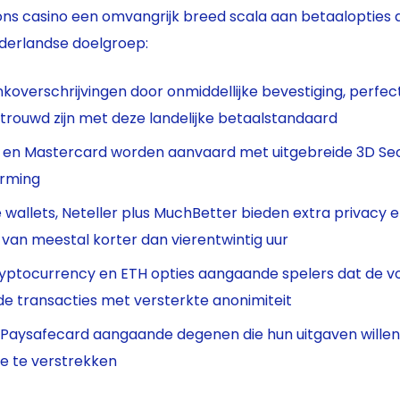
ns casino een omvangrijk breed scala aan betaalopties die
derlandse doelgroep:
koverschrijvingen door onmiddellijke bevestiging, perfe
rtrouwd zijn met deze landelijke betaalstandaard
 en Mastercard worden aanvaard met uitgebreide 3D Secu
rming
e wallets, Neteller plus MuchBetter bieden extra privacy 
 van meestal korter dan vierentwintig uur
yptocurrency en ETH opties aangaande spelers dat de v
e transacties met versterkte anonimiteit
Paysafecard aangaande degenen die hun uitgaven wille
e te verstrekken