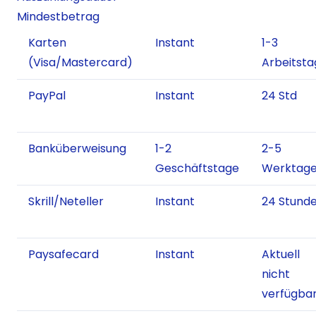
Mindestbetrag
Karten
Instant
1-3
(Visa/Mastercard)
Arbeitsta
PayPal
Instant
24 Std
Banküberweisung
1-2
2-5
Geschäftstage
Werktag
Skrill/Neteller
Instant
24 Stund
Paysafecard
Instant
Aktuell
nicht
verfügba