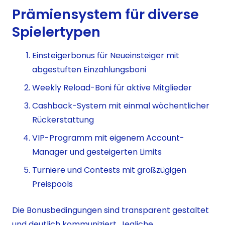
Prämiensystem für diverse
Spielertypen
Einsteigerbonus für Neueinsteiger mit
abgestuften Einzahlungsboni
Weekly Reload-Boni für aktive Mitglieder
Cashback-System mit einmal wöchentlicher
Rückerstattung
VIP-Programm mit eigenem Account-
Manager und gesteigerten Limits
Turniere und Contests mit großzügigen
Preispools
Die Bonusbedingungen sind transparent gestaltet
und deutlich kommuniziert. Jegliche