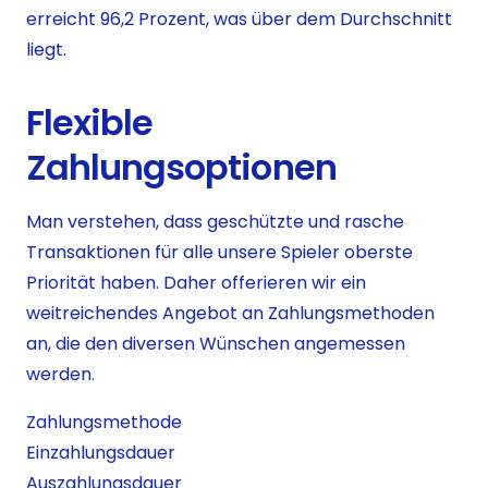
erreicht 96,2 Prozent, was über dem Durchschnitt
liegt.
Flexible
Zahlungsoptionen
Man verstehen, dass geschützte und rasche
Transaktionen für alle unsere Spieler oberste
Priorität haben. Daher offerieren wir ein
weitreichendes Angebot an Zahlungsmethoden
an, die den diversen Wünschen angemessen
werden.
Zahlungsmethode
Einzahlungsdauer
Auszahlungsdauer