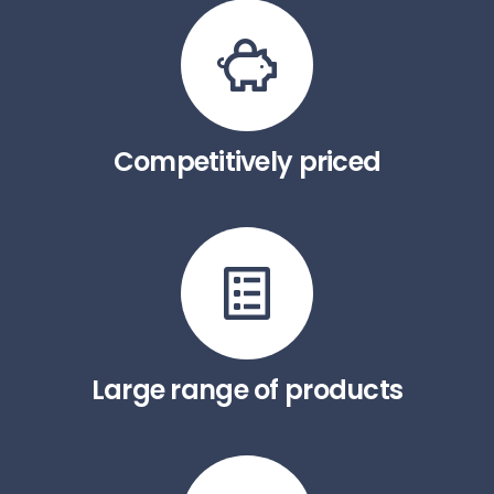
Competitively priced
Large range of products