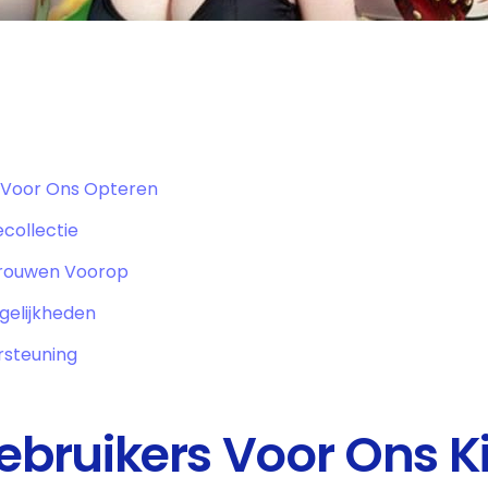
Voor Ons Opteren
collectie
rtrouwen Voorop
gelijkheden
steuning
ebruikers Voor Ons K