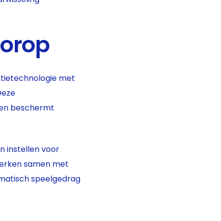
oorop
ptietechnologie met
Deze
d en beschermt
n instellen voor
n werken samen met
matisch speelgedrag