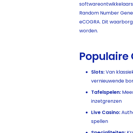
softwareontwikkelaars
Random Number Genera
eCOGRA. Dit waarborgt 
worden.
Populaire
Slots:
Van klassie
vernieuwende bon
Tafelspelen:
Meerd
inzetgrenzen
Live Casino:
Authe
spellen
Specialiteiten:
Kra