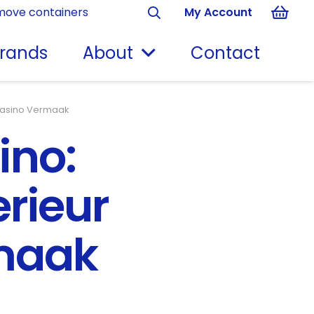
move containers
My Account
rands
About
Contact
 Casino Vermaak
ino:
rieur
rmaak