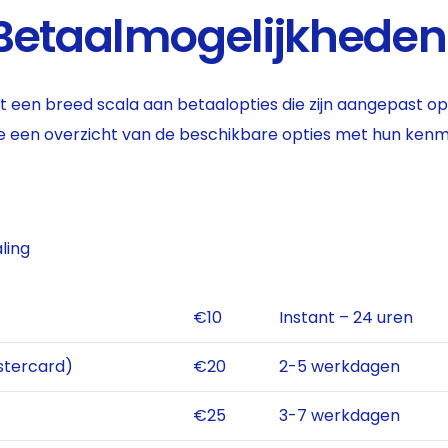
 Betaalmogelijkheden
 een breed scala aan betaalopties die zijn aangepast o
je een overzicht van de beschikbare opties met hun ken
ling
€10
Instant – 24 uren
stercard)
€20
2-5 werkdagen
€25
3-7 werkdagen