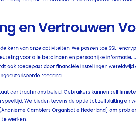
ging en Vertrouwen V
 de kern van onze activiteiten. We passen toe SSL-encry
euteling voor alle betalingen en persoonlijke informatie. 
t ook toegepast door financiële instellingen wereldwij
ongeautoriseerde toegang.
t centraal in ons beleid. Gebruikers kunnen zelf limiete
n speeltijd. We bieden tevens de optie tot zelfsluiting e
 (Anonieme Gamblers Organisatie Nederland) om proble
 te werken.