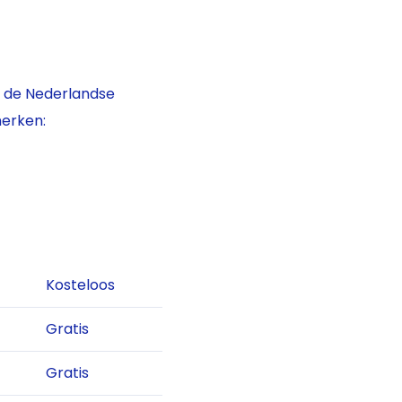
p de Nederlandse
merken:
Kosteloos
Gratis
Gratis