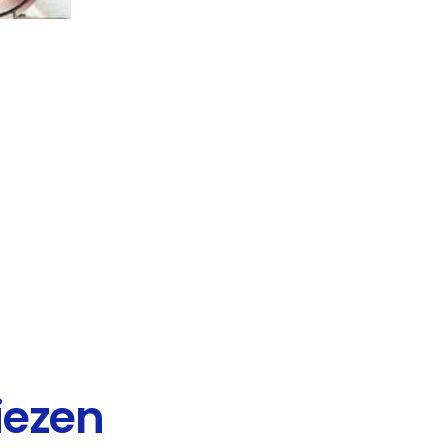
iezen