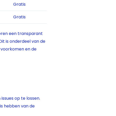
Gratis
Gratis
teren een transparant
it is onderdeel van de
en voorkomen en de
ssues op te lossen.
is hebben van de