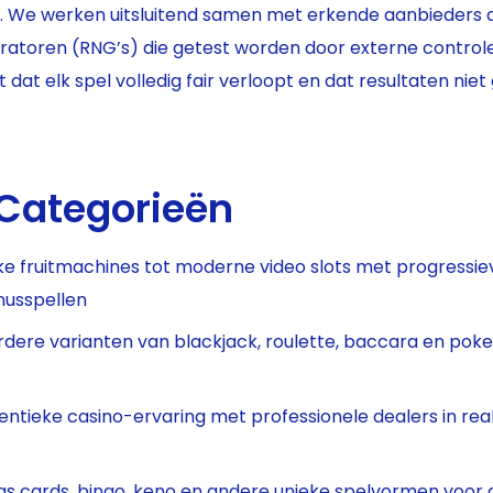
. We werken uitsluitend samen met erkende aanbieders 
toren (RNG’s) die getest worden door externe control
dat elk spel volledig fair verloopt en dat resultaten ni
 Categorieën
ke fruitmachines tot moderne video slots met progressie
usspellen
ere varianten van blackjack, roulette, baccara en poke
ntieke casino-ervaring met professionele dealers in re
s cards, bingo, keno en andere unieke spelvormen voor a