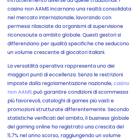
intrattenimento diverse da quelle tradizionali. I
casino non AAMS incarnano una realtà consolidata
nel mercato internazionale, lavorando con
permessi rilasciate da organismi di supervisione
riconosciute a ambito globale. Questi gestori si
differenziano per qualità specifiche che seducono
un volume crescente di giocatori italiani.
La versatilità operativa rappresenta uno dei
maggiori punti di eccellenza. Senza le restrizioni
imposte dalla regolamentazione nazionale,
casino
non AAMS
può garantire condizioni di scommessa
più favorevoli, cataloghi di games più vasti e
promozioni strutturate differentemente. Secondo
statistiche verificati del ambito, il business globale
del gaming online ha registrato una crescita del
11,7% nel anno scorso, raggiungendo un volume