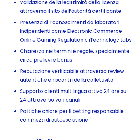
Validazione della legittimità della licenza
attraverso il sito dell’autorità certificante
Presenza di riconoscimenti da laboratori
indipendenti come Electronic Commerce
Online Gaming Regulation o iTechnology Labs
Chiarezza nei termini e regole, specialmente
circa prelievi e bonus
Reputazione verificabile attraverso review
autentiche e riscontri della collettività
Supporto clienti multilingua attivo 24 ore su
24 attraverso vari canali
Politiche chiare per il betting responsabile
con mezzi di autoesclusione