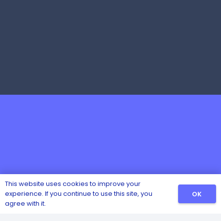
This website uses cookies to improve your
experience. If you continue to use this site, you
OK
agree with it.