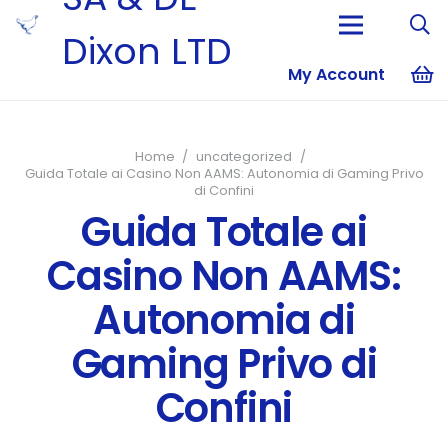
Dixon LTD
My Account
No products i
Home
/
uncategorized
/
Guida Totale ai Casino Non AAMS: Autonomia di Gaming Privo
di Confini
Guida Totale ai
Casino Non AAMS:
Autonomia di
Gaming Privo di
Confini