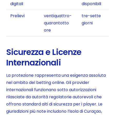
digitali
disponibili
Prelievi
ventiquattro-
tre-sette
quarantotto
giorni
ore
Sicurezza e Licenze
Internazionali
La protezione rappresenta una esigenza assoluta
nel ambito del betting online. Gli provider
internazionali funzionano sotto autorizzazioni
rilasciate da autorità regolatorie autorevoli che
offrono standard alti di sicurezza per i player. Le
giurisdizioni più note includono l’isola di Curaçao,