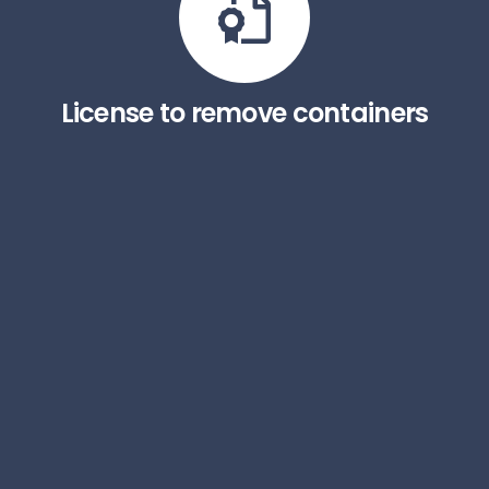
License to remove containers