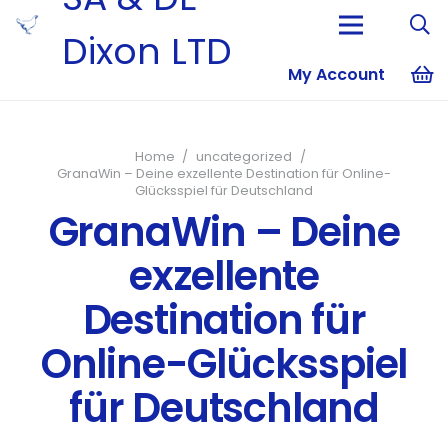
Dixon LTD
My Account
No products i
Home
/
uncategorized
/
GranaWin – Deine exzellente Destination für Online-
Glücksspiel für Deutschland
GranaWin – Deine
exzellente
Destination für
Online-Glücksspiel
für Deutschland