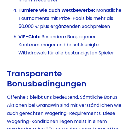
Turniere wie auch Wettbewerbe:
Monatliche
Tournaments mit Prize-Pools bis mehr als
50.000 € plus ergänzenden Sachpreisen
VIP-Club:
Besondere Boni, eigener
Kontenmanager und beschleunigte
Withdrawals für alle beständigsten Spieler
Transparente
Bonusbedingungen
Offenheit bleibt uns bedeutend. Sämtliche Bonus-
Aktionen bei GranaWin sind mit verständlichen wie
auch gerechten Wagering-Requirements. Diese
Wagering-Konditionen liegen meist in einem