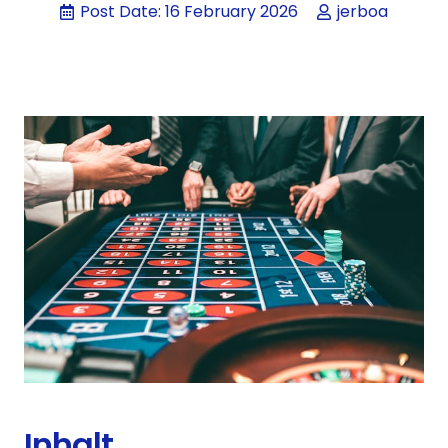
Post Date:
16 February 2026
jerboa
Inhalt