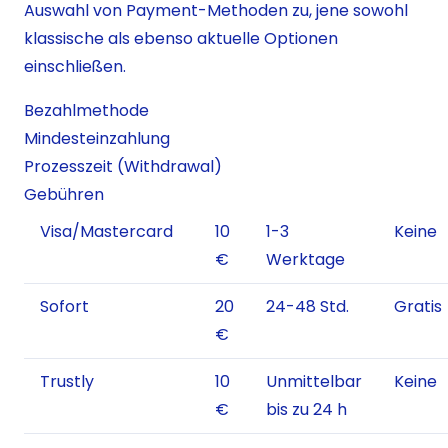
Auswahl von Payment-Methoden zu, jene sowohl
klassische als ebenso aktuelle Optionen
einschließen.
Bezahlmethode
Mindesteinzahlung
Prozesszeit (Withdrawal)
Gebühren
Visa/Mastercard
10
1-3
Keine
€
Werktage
Sofort
20
24-48 Std.
Gratis
€
Trustly
10
Unmittelbar
Keine
€
bis zu 24 h