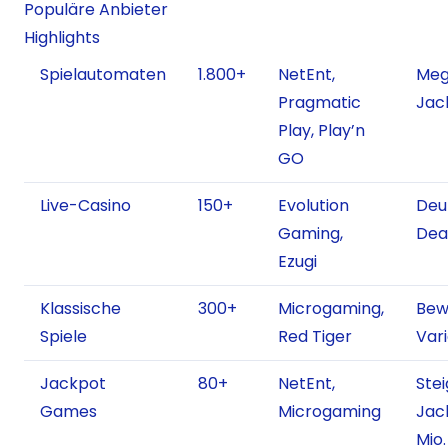
Populäre Anbieter
Highlights
Spielautomaten
1.800+
NetEnt,
Meg
Pragmatic
Jac
Play, Play’n
GO
Live-Casino
150+
Evolution
Deu
Gaming,
Dea
Ezugi
Klassische
300+
Microgaming,
Bew
Spiele
Red Tiger
Var
Jackpot
80+
NetEnt,
Ste
Games
Microgaming
Jack
Mio.