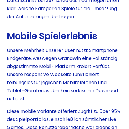
Durchschnitt bei 35x, sowie das Team legen offen
klar, welche Kategorien Spiele für die Umsetzung
der Anforderungen beitragen.
Mobile Spielerlebnis
Unsere Mehrheit unserer User nutzt Smartphone-
Endgeräte, weswegen GranaWin eine vollständig
abgestimmte Mobil- Platform kreiert verfügt.
Unsere responsive Webseite funktioniert
reibungslos für jeglichen Mobiltelefonen und
Tablet-Geräten, wobei kein sodass ein Download
nötig ist.
Diese mobile Variante offeriert Zugriff zu über 95%
des Spielportfolios, einschließlich sämtlicher Live-
Games. Diese Benutzeroberfläche war eigens an