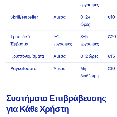
εργάσιμες
Skrill/Neteller
Άμεσα
0-24
€10
ώρες
Τραπεζικό
1-2
3-5
€20
Έμβασμα
εργάσιμες
εργάσιμες
Κρυπτονομίσματα
Άμεσα
0-2 ώρες
€15
Paysafecard
Άμεσα
Μη
€10
διαθέσιμη
Συστήματα Επιβράβευσης
για Κάθε Χρήστη