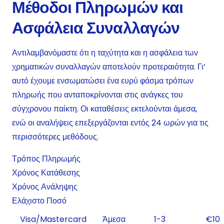
Μέθοδοι Πληρωμών και
Ασφάλεια Συναλλαγών
Αντιλαμβανόμαστε ότι η ταχύτητα και η ασφάλεια των
χρηματικών συναλλαγών αποτελούν προτεραιότητα. Γι’
αυτό έχουμε ενσωματώσει ένα ευρύ φάσμα τρόπων
πληρωής που ανταποκρίνονται στις ανάγκες του
σύγχρονου παίκτη. Οι καταθέσεις εκτελούνται άμεσα,
ενώ οι αναλήψεις επεξεργάζονται εντός 24 ωρών για τις
περισσότερες μεθόδους.
Τρόπος Πληρωμής
Χρόνος Κατάθεσης
Χρόνος Ανάληψης
Ελάχιστο Ποσό
Visa/Mastercard
Άμεσα
1-3
€10