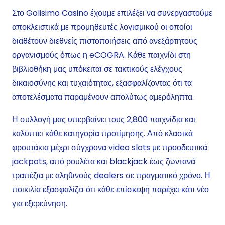
Στο Golisimo Casino έχουμε επιλέξει να συνεργαστούμε
αποκλειστικά με προμηθευτές λογισμικού οι οποίοι
διαθέτουν διεθνείς πιστοποιήσεις από ανεξάρτητους
οργανισμούς όπως η eCOGRA. Κάθε παιχνίδι στη
βιβλιοθήκη μας υπόκειται σε τακτικούς ελέγχους
δικαιοσύνης και τυχαιότητας, εξασφαλίζοντας ότι τα
αποτελέσματα παραμένουν απολύτως αμερόληπτα.
Η συλλογή μας υπερβαίνει τους 2,800 παιχνίδια και
καλύπτει κάθε κατηγορία προτίμησης. Από κλασικά
φρουτάκια μέχρι σύγχρονα video slots με προοδευτικά
jackpots, από ρουλέτα και blackjack έως ζωντανά
τραπέζια με αληθινούς dealers σε πραγματικό χρόνο. Η
ποικιλία εξασφαλίζει ότι κάθε επίσκεψη παρέχει κάτι νέο
για εξερεύνηση.