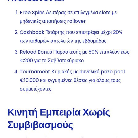
Free Spins Δευτέρας σε επιλεγμένα slots με
μηδενικές απαιτήσεις rollover
Cashback Τετάρτης που επιστρέφει μέχρι 20%
των καθαρών απωλειών της εβδομάδας
Reload Bonus Παρασκευής με 50% επιπλέον έως
€200 για το Σαββατοκύριακο
Tournament Κυριακής με συνολικό prize pool
€10,000 και εγγυημένες θέσεις για όλους τους
συμμετέχοντες
Κινητή Εμπειρία Χωρίς
Συμβιβασμούς