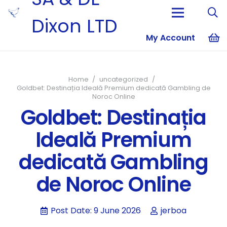
Dixon LTD
My Account
No products i
Home
/
uncategorized
/
Goldbet: Destinația Ideală Premium dedicată Gambling de
Noroc Online
Goldbet: Destinația
Ideală Premium
dedicată Gambling
de Noroc Online
Post Date:
9 June 2026
jerboa