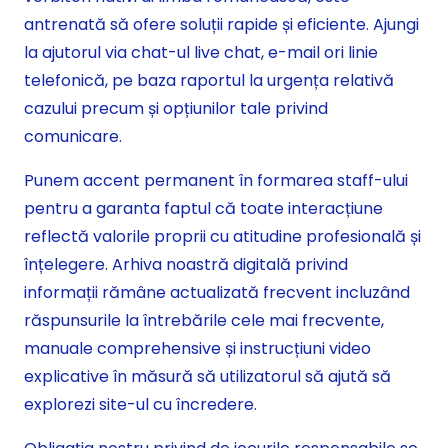
antrenată să ofere soluții rapide și eficiente. Ajungi
la ajutorul via chat-ul live chat, e-mail ori linie
telefonică, pe baza raportul la urgența relativă
cazului precum și opțiunilor tale privind
comunicare.
Punem accent permanent în formarea staff-ului
pentru a garanta faptul că toate interacțiune
reflectă valorile proprii cu atitudine profesională și
înțelegere. Arhiva noastră digitală privind
informații rămâne actualizată frecvent incluzând
răspunsurile la întrebările cele mai frecvente,
manuale comprehensive și instrucțiuni video
explicative în măsură să utilizatorul să ajută să
explorezi site-ul cu încredere.