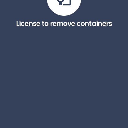
License to remove containers