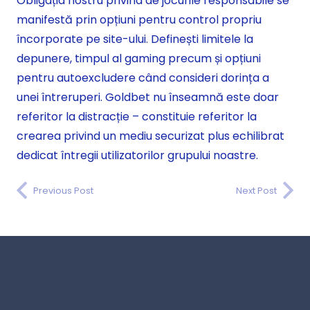
Obligația nostru privind de jocurile responsabile se
manifestă prin opțiuni pentru control propriu
încorporate pe site-ului. Definești limitele la
depunere, timpul al gaming precum și opțiuni
pentru autoexcludere când consideri dorința a
unei întreruperi. Goldbet nu înseamnă este doar
referitor la distracție – constituie referitor la
crearea privind un mediu securizat plus echilibrat
dedicat întregii utilizatorilor grupului noastre.
Previous Post
Next Post