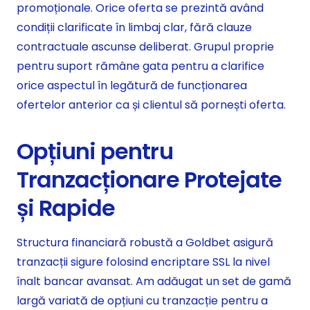
promoționale. Orice oferta se prezintă având
condiții clarificate în limbaj clar, fără clauze
contractuale ascunse deliberat. Grupul proprie
pentru suport rămâne gata pentru a clarifice
orice aspectul în legătură de funcționarea
ofertelor anterior ca și clientul să pornești oferta.
Opțiuni pentru
Tranzacționare Protejate
și Rapide
Structura financiară robustă a Goldbet asigură
tranzacții sigure folosind encriptare SSL la nivel
înalt bancar avansat. Am adăugat un set de gamă
largă variată de opțiuni cu tranzacție pentru a