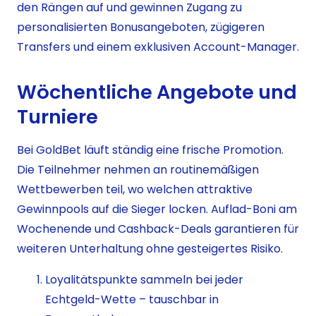
den Rängen auf und gewinnen Zugang zu
personalisierten Bonusangeboten, zügigeren
Transfers und einem exklusiven Account-Manager.
Wöchentliche Angebote und
Turniere
Bei GoldBet läuft ständig eine frische Promotion.
Die Teilnehmer nehmen an routinemäßigen
Wettbewerben teil, wo welchen attraktive
Gewinnpools auf die Sieger locken. Auflad-Boni am
Wochenende und Cashback-Deals garantieren für
weiteren Unterhaltung ohne gesteigertes Risiko.
Loyalitätspunkte sammeln bei jeder
Echtgeld-Wette – tauschbar in