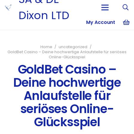
Dixon LTD
My Account
No products i
Home
/
uncategorized
/
GoldBet Casino – Deine hochwertige Anlaufstelle für seriöses
Online-Glücksspiel
GoldBet Casino –
Deine hochwertige
Anlaufstelle für
seriöses Online-
Glücksspiel