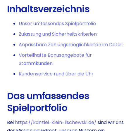
Inhaltsverzeichnis
Unser umfassendes Spielportfolio
Zulassung und Sicherheitskriterien
Anpassbare Zahlungsmöglichkeiten im Detail
Vorteilhafte Bonusangebote für
Stammkunden
Kundenservice rund über die Uhr
Das umfassendes
Spielportfolio
Bei
https://kanzlei-klein-lischewski.de/
sind wir uns
der Mission gewidmet, unseren Nutzern ein