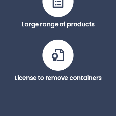
Large range of products
License to remove containers