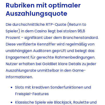
Rubriken mit optimaler
Auszahlungsquote
Die durchschnittliche RTP-Quote (Return to
Spieler) in dem Casino liegt bei stolzen 96,8
Prozent – signifikant über dem Branchenstandard.
Diese verifizierte Kennziffer wird regelmäßig von
unabhängigen Auditoren geprüft und belegt das
Engagement für gerechte Rahmenbedingungen.
Nutzer erhalten bei GoldBet klare Details zu jeder
Auszahlungsrate unmittelbar in den Game-
Informationen.
Slots mit kreativen Sonderfunktionen und
Freispiel-Features
Klassische Spiele wie Blackjack, Roulette und