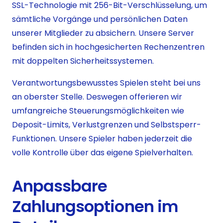
SSL-Technologie mit 256-Bit-Verschlüsselung, um
sämtliche Vorgänge und persönlichen Daten
unserer Mitglieder zu absichern. Unsere Server
befinden sich in hochgesicherten Rechenzentren
mit doppelten Sicherheitssystemen.
Verantwortungsbewusstes Spielen steht bei uns
an oberster Stelle. Deswegen offerieren wir
umfangreiche Steuerungsmöglichkeiten wie
Deposit-Limits, Verlustgrenzen und Selbstsperr-
Funktionen. Unsere Spieler haben jederzeit die
volle Kontrolle über das eigene Spielverhalten.
Anpassbare
Zahlungsoptionen im