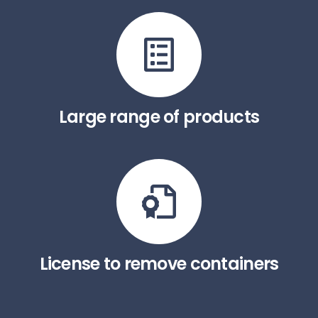
Large range of products
License to remove containers