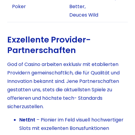
Poker
Better,
Deuces Wild
Exzellente Provider-
Partnerschaften
God of Casino arbeiten exklusiv mit etablierten
Providern gemeinschaftlich, die für Qualität und
Innovation bekannt sind. Jene Partnerschaften
gestatten uns, stets die aktuellsten Spiele zu
offerieren und höchste tech- Standards
sicherzustellen.
NetEnt
– Pionier im Feld visuell hochwertiger
Slots mit exzellenten Bonusfunktionen