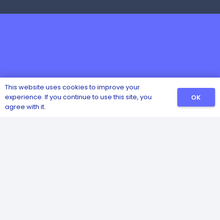
This website uses cookies to improve your
experience. If you continue to use this site, you
OK
agree with it.