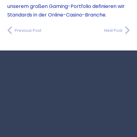
unserem großen Gaming-Portfolio definieren wir
Standards in der Online-Casino-Branche.
Previous Post
Next Post