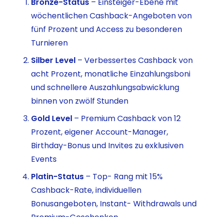
Bronze-Status
– Einsteiger-Ebene mit
wöchentlichen Cashback-Angeboten von
fünf Prozent und Access zu besonderen
Turnieren
Silber Level
– Verbessertes Cashback von
acht Prozent, monatliche Einzahlungsboni
und schnellere Auszahlungsabwicklung
binnen von zwölf Stunden
Gold Level
– Premium Cashback von 12
Prozent, eigener Account-Manager,
Birthday-Bonus und Invites zu exklusiven
Events
Platin-Status
– Top- Rang mit 15%
Cashback-Rate, individuellen
Bonusangeboten, Instant- Withdrawals und