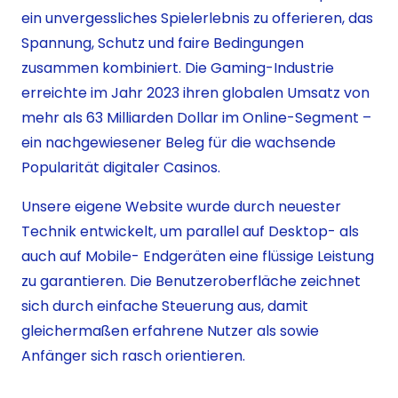
ein unvergessliches Spielerlebnis zu offerieren, das
Spannung, Schutz und faire Bedingungen
zusammen kombiniert. Die Gaming-Industrie
erreichte im Jahr 2023 ihren globalen Umsatz von
mehr als 63 Milliarden Dollar im Online-Segment –
ein nachgewiesener Beleg für die wachsende
Popularität digitaler Casinos.
Unsere eigene Website wurde durch neuester
Technik entwickelt, um parallel auf Desktop- als
auch auf Mobile- Endgeräten eine flüssige Leistung
zu garantieren. Die Benutzeroberfläche zeichnet
sich durch einfache Steuerung aus, damit
gleichermaßen erfahrene Nutzer als sowie
Anfänger sich rasch orientieren.