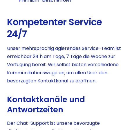
Premium-Geschenken
Kompetenter Service
24/7
Unser mehrsprachig agierendes Service-Team ist
erreichbar 24 h am Tage, 7 Tage die Woche zur
Verfügung bereit. Wir selbst bieten verschiedene
Kommunikationswege an, um allen User den
bevorzugten Kontaktkanal zu eröffnen.
Kontaktkanäle und
Antwortzeiten
Der Chat-Support ist unsere bevorzugte