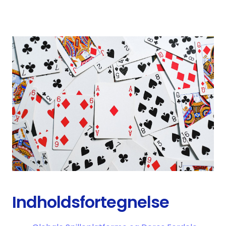
Indholdsfortegnelse