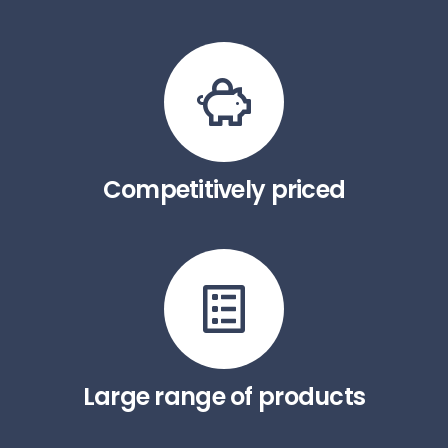
Competitively priced
Large range of products