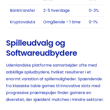
Banktransfer
2-5 hverdage
0-3%
Kryptovaluta
Omgående – 1 time
0-1%
Spilleudvalg og
Softwareudbydere
Udenlandske platforme samarbejder ofte med
adskillige spiludbydere, hvilket resulterer i et
enormt variation af spillemuligheder. Spændende
fra klassiske table games til innovative slots med
progressive præmiepuljer finder gamere en
diversitet, der sjældent matches i mindre sektorer.