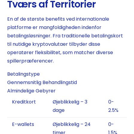
Tværs af Territorier
En af de største benefits ved internationale
platforme er mangfoldigheden indenfor
betalingsløsninger. Fra traditionelle betalingskort
til nutidige kryptovalutaer tilbyder disse
operatører fleksibilitet, som matcher diverse
spillerpræferencer.
Betalingstype
Gennemsnitlig Behandlingstid
Almindelige Gebyrer
Kreditkort
Øjeblikkelig – 3
0-
dage
2.5%
E-wallets
Øjeblikkelig – 24
0-
timer
1.5%