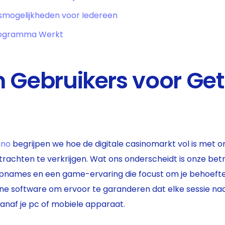
gsmogelijkheden voor Iedereen
rogramma Werkt
Gebruikers voor Get
ino
begrijpen we hoe de digitale casinomarkt vol is met on
rachten te verkrijgen. Wat ons onderscheidt is onze be
 opnames en een game-ervaring die focust om je behoef
e software om ervoor te garanderen dat elke sessie naa
vanaf je pc of mobiele apparaat.