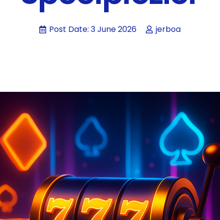
Post Date:
3 June 2026
jerboa