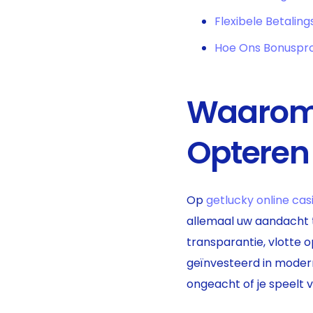
Flexibele Betalin
Hoe Ons Bonusp
Waarom 
Opteren
Op
getlucky online cas
allemaal uw aandacht t
transparantie, vlotte
geïnvesteerd in modern
ongeacht of je speelt 