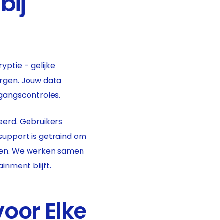
bij
yptie – gelijke
orgen. Jouw data
gangscontroles.
erd. Gebruikers
 support is getraind om
eden. We werken samen
nment blijft.
oor Elke