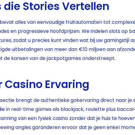
 die Stories Vertellen
 bevat alles van eenvoudige fruitautomaten tot complex
des en progressieve hoofdprijzen. We indelen slots op bas
res, zodat u precies kunt vinden wat bij uw gamingstijl aan
de uitbetalingen van meer dan €10 miljoen aan afzonderli
dat de kansen van de jackpotgames onderstreept.
r Casino Ervaring
rsectie brengt de authentieke gokervaring direct naar je
ie in real-time games als blackjack, roulette plus baccara
panning van een fysiek casino zonder dat je huis te hoeve
iewing angles garanderen ervoor dat je geen enkel mome