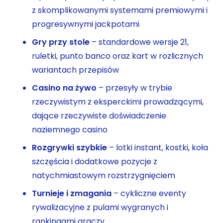
z skomplikowanymi systemami premiowymi i
progresywnymi jackpotami
Gry przy stole
– standardowe wersje 21,
ruletki, punto banco oraz kart w rozlicznych
wariantach przepisów
Casino na żywo
– przesyły w trybie
rzeczywistym z eksperckimi prowadzącymi,
dające rzeczywiste doświadczenie
naziemnego casino
Rozgrywki szybkie
– lotki instant, kostki, koła
szczęścia i dodatkowe pozycje z
natychmiastowym rozstrzygnięciem
Turnieje i zmagania
– cykliczne eventy
rywalizacyjne z pulami wygranych i
rankingami graczy