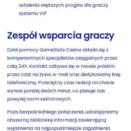
ustalenia większych progów dla graczy
systemu VIP
Zespół wsparcia graczy
Dział pomocy GameSlots Casino składa się z
kompetentnych specjalistów osiągalnych przez
całą 24h. Kontakt odbywa się w mowie polskim
przez czat na żywo, e-mail oraz dedykowaną linię
telefoniczną. Przeciętny czas reakcji na chacie
wynosi poniżej dwóch minut, co plasuje nas
powyżej norm sektorowych.
Poza bezpośredniego połączenia, udostępniamy
obszerną bibliotekę informacji zawierającą
wyjaśnienia na najpopularniejsze zagadnienia