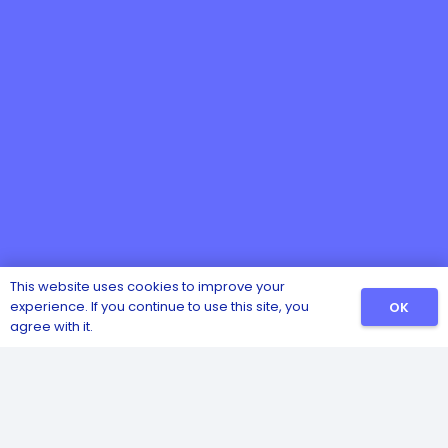
This website uses cookies to improve your
experience. If you continue to use this site, you
OK
agree with it.
Catalog
Sanitizers