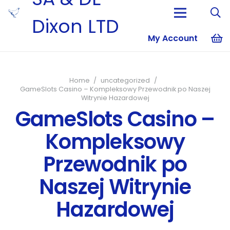
Dixon LTD
My Account
No products i
Home
/
uncategorized
/
GameSlots Casino – Kompleksowy Przewodnik po Naszej
Witrynie Hazardowej
GameSlots Casino –
Kompleksowy
Przewodnik po
Naszej Witrynie
Hazardowej