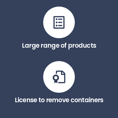
Large range of products
License to remove containers