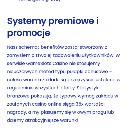
Systemy premiowe i
promocje
Nasz schemat benefitów został stworzony z
zamysłem o trwałej zadowoleniu użytkowników. W
serwisie GameSlots Casino nie stosujemy
nieuczciwych metod typu pułapki bonusowe –
całość warunki zakładu są przejrzyście ustalone w
regulaminie wszystkich oferty. Statystyki
branżowe pokazują, że typowy wymóg zakładu w
zaufanych casino online sięga 35x wartości
nagrody, a my plasujemy się w owym progu lub
dajemy atrakcyjniejsze warunki.