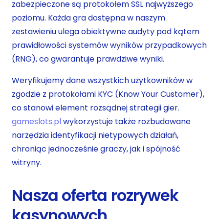
zabezpieczone są protokołem SSL najwyższego
poziomu. Każda gra dostępna w naszym
zestawieniu ulega obiektywne audyty pod kątem
prawidłowości systemów wyników przypadkowych
(RNG), co gwarantuje prawdziwe wyniki.
Weryfikujemy dane wszystkich użytkowników w
zgodzie z protokołami KYC (Know Your Customer),
co stanowi element rozsądnej strategii gier.
gameslots.pl
wykorzystuje także rozbudowane
narzędzia identyfikacji nietypowych działań,
chroniąc jednocześnie graczy, jak i spójność
witryny.
Nasza oferta rozrywek
kasynowych