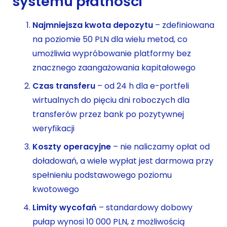
systemu płatności
Najmniejsza kwota depozytu
– zdefiniowana
na poziomie 50 PLN dla wielu metod, co
umożliwia wypróbowanie platformy bez
znacznego zaangażowania kapitałowego
Czas transferu
– od 24 h dla e-portfeli
wirtualnych do pięciu dni roboczych dla
transferów przez bank po pozytywnej
weryfikacji
Koszty operacyjne
– nie naliczamy opłat od
doładowań, a wiele wypłat jest darmowa przy
spełnieniu podstawowego poziomu
kwotowego
Limity wycofań
– standardowy dobowy
pułap wynosi 10 000 PLN, z możliwością