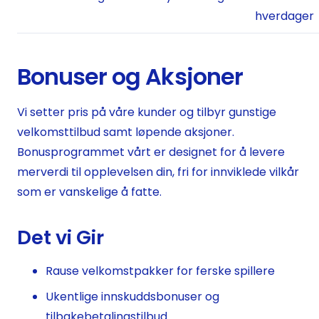
hverdager
Bonuser og Aksjoner
Vi setter pris på våre kunder og tilbyr gunstige
velkomsttilbud samt løpende aksjoner.
Bonusprogrammet vårt er designet for å levere
merverdi til opplevelsen din, fri for innviklede vilkår
som er vanskelige å fatte.
Det vi Gir
Rause velkomstpakker for ferske spillere
Ukentlige innskuddsbonuser og
tilbakebetalingstilbud