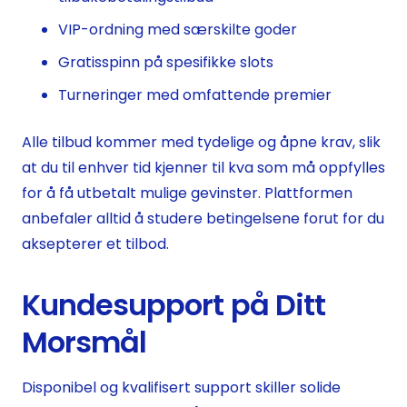
VIP-ordning med særskilte goder
Gratisspinn på spesifikke slots
Turneringer med omfattende premier
Alle tilbud kommer med tydelige og åpne krav, slik
at du til enhver tid kjenner til kva som må oppfylles
for å få utbetalt mulige gevinster. Plattformen
anbefaler alltid å studere betingelsene forut for du
aksepterer et tilbod.
Kundesupport på Ditt
Morsmål
Disponibel og kvalifisert support skiller solide