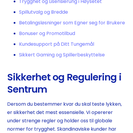
Trygghet og Lisensierung i Høysetet
Spillutvalg og Bredde
Betalingsløsninger som Egner seg for Brukere
Bonuser og Promotilbud
Kundesupport på Ditt Tungemål
Sikkert Gaming og Spillerbeskyttelse
Sikkerhet og Regulering i
Sentrum
Dersom du bestemmer kvar du skal teste lykken,
er sikkerhet det mest essensielle. Vi opererer
under strenge regler og holder oss til globale
normer for trygghet. Skandinaviske kunder har