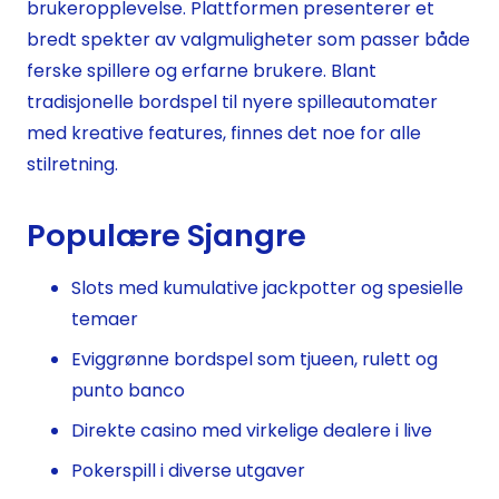
brukeropplevelse. Plattformen presenterer et
bredt spekter av valgmuligheter som passer både
ferske spillere og erfarne brukere. Blant
tradisjonelle bordspel til nyere spilleautomater
med kreative features, finnes det noe for alle
stilretning.
Populære Sjangre
Slots med kumulative jackpotter og spesielle
temaer
Eviggrønne bordspel som tjueen, rulett og
punto banco
Direkte casino med virkelige dealere i live
Pokerspill i diverse utgaver