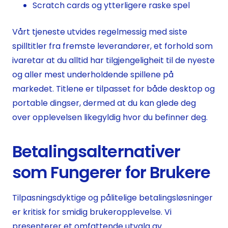
Scratch cards og ytterligere raske spel
Vårt tjeneste utvides regelmessig med siste
spilltitler fra fremste leverandører, et forhold som
ivaretar at du alltid har tilgjengeligheit til de nyeste
og aller mest underholdende spillene på
markedet. Titlene er tilpasset for både desktop og
portable dingser, dermed at du kan glede deg
over opplevelsen likegyldig hvor du befinner deg.
Betalingsalternativer
som Fungerer for Brukere
Tilpasningsdyktige og pålitelige betalingsløsninger
er kritisk for smidig brukeropplevelse. Vi
presenterer et omfattende utvalg av