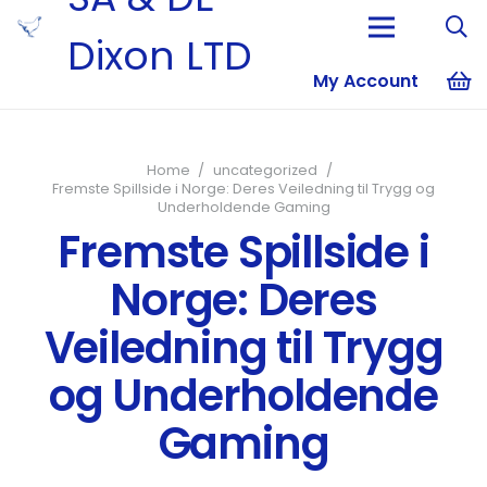
Dixon LTD
My Account
No products i
Home
/
uncategorized
/
Fremste Spillside i Norge: Deres Veiledning til Trygg og
Underholdende Gaming
Fremste Spillside i
Norge: Deres
Veiledning til Trygg
og Underholdende
Gaming