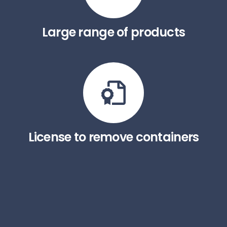
Large range of products
License to remove containers