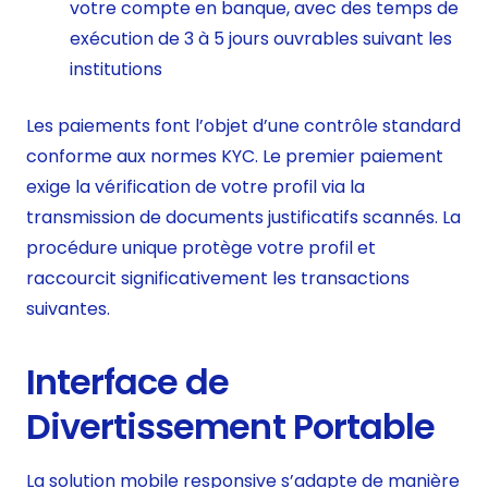
votre compte en banque, avec des temps de
exécution de 3 à 5 jours ouvrables suivant les
institutions
Les paiements font l’objet d’une contrôle standard
conforme aux normes KYC. Le premier paiement
exige la vérification de votre profil via la
transmission de documents justificatifs scannés. La
procédure unique protège votre profil et
raccourcit significativement les transactions
suivantes.
Interface de
Divertissement Portable
La solution mobile responsive s’adapte de manière