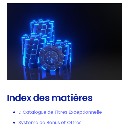
Index des matières
L’ Catalogue de Titres Exceptionnelle
Système de Bonus et Offres