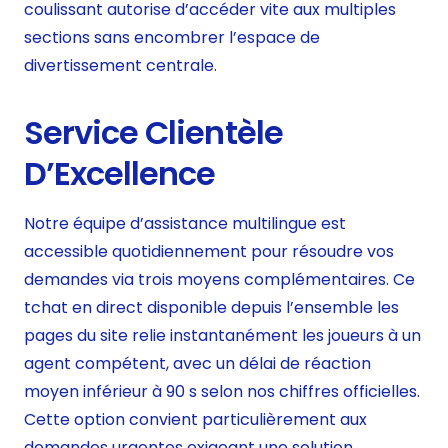
coulissant autorise d’accéder vite aux multiples
sections sans encombrer l’espace de
divertissement centrale.
Service Clientèle
D’Excellence
Notre équipe d’assistance multilingue est
accessible quotidiennement pour résoudre vos
demandes via trois moyens complémentaires. Ce
tchat en direct disponible depuis l’ensemble les
pages du site relie instantanément les joueurs à un
agent compétent, avec un délai de réaction
moyen inférieur à 90 s selon nos chiffres officielles.
Cette option convient particulièrement aux
demandes urgentes exigeant une solution