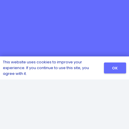
This website uses cookies to improve your
experience. If you continue to use this site, you
OK
agree with it.