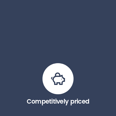
Competitively priced