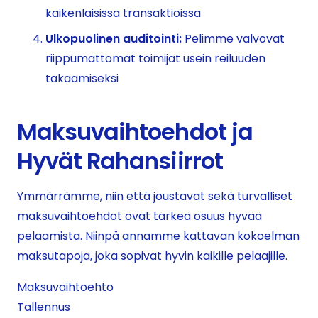
kaikenlaisissa transaktioissa
Ulkopuolinen auditointi:
Pelimme valvovat
riippumattomat toimijat usein reiluuden
takaamiseksi
Maksuvaihtoehdot ja
Hyvät Rahansiirrot
Ymmärrämme, niin että joustavat sekä turvalliset
maksuvaihtoehdot ovat tärkeä osuus hyvää
pelaamista. Niinpä annamme kattavan kokoelman
maksutapoja, joka sopivat hyvin kaikille pelaajille.
Maksuvaihtoehto
Tallennus