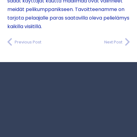
sadat käyttäjät kautta maailmaa ovat valinneet
meidät pelikumppanikseen. Tavoitteenamme on
tarjota pelaajalle paras saatavilla oleva pelielämys
kaikilla visiitillä.
Previous Post
Next Post