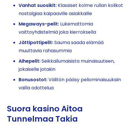
Vanhat suosikit:
Klassiset kolme rullan kolikot
nostalgiaa kaipaaville asiakkaille
Megaways-pelit:
Lukemattomia
voittoyhdistelmiä joka kierroksella
Jättipottipelit:
Sauma saada elämää
muuttavia rahasummia
Aihepelit:
Seikkailumaisista muinaisuuteen,
jokaiselle jotakin
Bonusostot:
Välitön pääsy peliominaisuuksiin
vailla odottelua
Suora kasino Aitoa
Tunnelmaa Takia