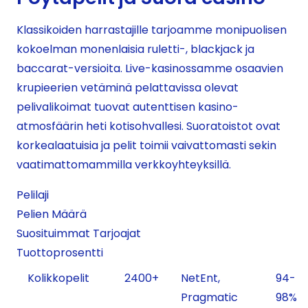
Klassikoiden harrastajille tarjoamme monipuolisen
kokoelman monenlaisia ruletti-, blackjack ja
baccarat-versioita. Live-kasinossamme osaavien
krupieerien vetäminä pelattavissa olevat
pelivalikoimat tuovat autenttisen kasino-
atmosfäärin heti kotisohvallesi. Suoratoistot ovat
korkealaatuisia ja pelit toimii vaivattomasti sekin
vaatimattomammilla verkkoyhteyksillä.
Pelilaji
Pelien Määrä
Suosituimmat Tarjoajat
Tuottoprosentti
Kolikkopelit
2400+
NetEnt,
94-
Pragmatic
98%