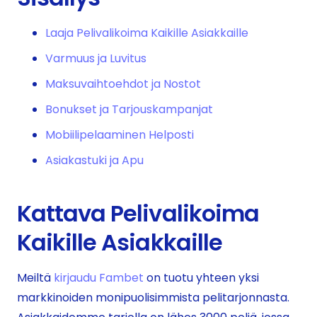
Laaja Pelivalikoima Kaikille Asiakkaille
Varmuus ja Luvitus
Maksuvaihtoehdot ja Nostot
Bonukset ja Tarjouskampanjat
Mobiilipelaaminen Helposti
Asiakastuki ja Apu
Kattava Pelivalikoima
Kaikille Asiakkaille
Meiltä
kirjaudu Fambet
on tuotu yhteen yksi
markkinoiden monipuolisimmista pelitarjonnasta.