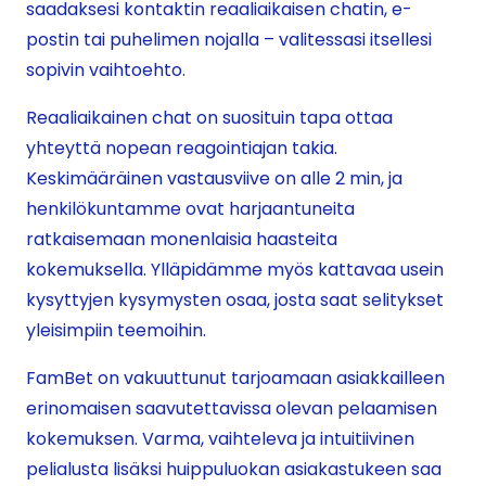
saadaksesi kontaktin reaaliaikaisen chatin, e-
postin tai puhelimen nojalla – valitessasi itsellesi
sopivin vaihtoehto.
Reaaliaikainen chat on suosituin tapa ottaa
yhteyttä nopean reagointiajan takia.
Keskimääräinen vastausviive on alle 2 min, ja
henkilökuntamme ovat harjaantuneita
ratkaisemaan monenlaisia haasteita
kokemuksella. Ylläpidämme myös kattavaa usein
kysyttyjen kysymysten osaa, josta saat selitykset
yleisimpiin teemoihin.
FamBet on vakuuttunut tarjoamaan asiakkailleen
erinomaisen saavutettavissa olevan pelaamisen
kokemuksen. Varma, vaihteleva ja intuitiivinen
pelialusta lisäksi huippuluokan asiakastukeen saa