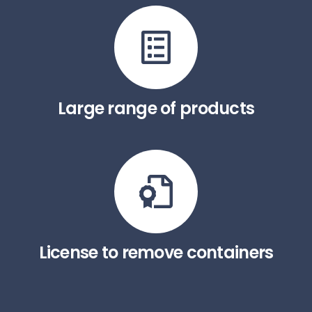
Large range of products
License to remove containers