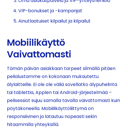
Oma asiakaspalvelu ja VIP-yhteyshenkilö
VIP-bonukset ja -kampanjat
Ainutlaatuiset kilpailut ja kilpailut
Mobiilikäyttö
Vaivattomasti
Tämän päivän asiakkaan tarpeet silmällä pitäen
pelialustamme on kokonaan mukautettu
älylaitteille. Ei ole ole väliä sovellatko älypuhelinta
tai tablettia, Applen tai Android-järjestelmää –
pelisessiot sujuu samalla tavalla vaivattomasti kuin
pöytäkoneella. Mobiilikäyttöliittymä on
responsiivinen ja latautuu nopeasti sekin
hitaammilla yhteyksillä.