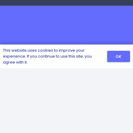
This website uses cookies to improve your
experience. If you continue to use this site, you
OK
agree with it.