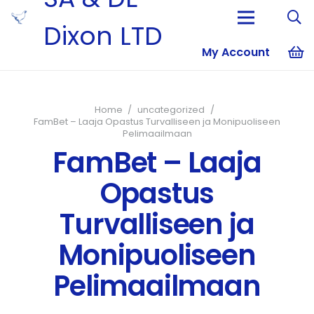
Dixon LTD
My Account
No products i
Home
/
uncategorized
/
FamBet – Laaja Opastus Turvalliseen ja Monipuoliseen
Pelimaailmaan
FamBet – Laaja
Opastus
Turvalliseen ja
Monipuoliseen
Pelimaailmaan