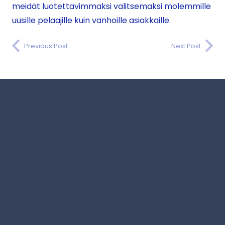
meidät luotettavimmaksi valitsemaksi molemmille
uusille pelaajille kuin vanhoille asiakkaille.
Previous Post
Next Post