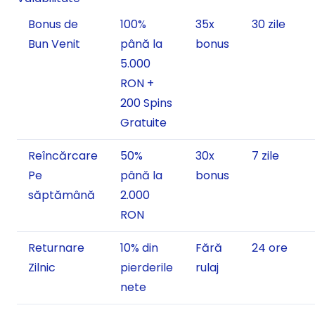
Bonus de
100%
35x
30 zile
Bun Venit
până la
bonus
5.000
RON +
200 Spins
Gratuite
Reîncărcare
50%
30x
7 zile
Pe
până la
bonus
săptămână
2.000
RON
Returnare
10% din
Fără
24 ore
Zilnic
pierderile
rulaj
nete