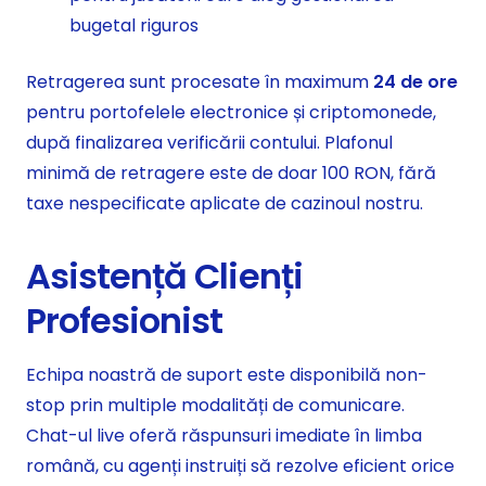
bugetal riguros
Retragerea sunt procesate în maximum
24 de ore
pentru portofelele electronice și criptomonede,
după finalizarea verificării contului. Plafonul
minimă de retragere este de doar 100 RON, fără
taxe nespecificate aplicate de cazinoul nostru.
Asistență Clienți
Profesionist
Echipa noastră de suport este disponibilă non-
stop prin multiple modalități de comunicare.
Chat-ul live oferă răspunsuri imediate în limba
română, cu agenți instruiți să rezolve eficient orice