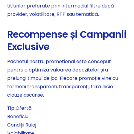
titlurilor preferate prin intermediul filtre după
provider, volatilitate, RTP sau tematică.
Recompense și Campanii
Exclusive
Pachetul nostru promotional este conceput
pentru a optimiza valoarea depozitelor și a
prelungi timpul de joc. Fiecare promoție vine cu
termeni transparenți, transparenți, fără nicio
clauze ascunse.
Tip Ofertă
Beneficiu
Condiții Rulaj
Valabilitate