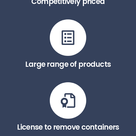
Competitively priced
Large range of products
License to remove containers