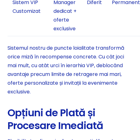
Sistem VIP
Manager
Diferit
Permanent
Customizat
dedicat +
oferte
exclusive
Sistemul nostru de puncte loialitate transformă
orice miză în recompense concrete. Cu cât joci
mai mult, cu atât urci în ierarhia VIP, deblocând
avantaje precum limite de retragere mai mari,
oferte personalizate și invitații la evenimente
exclusive.
Opțiuni de Plată și
Procesare Imediată