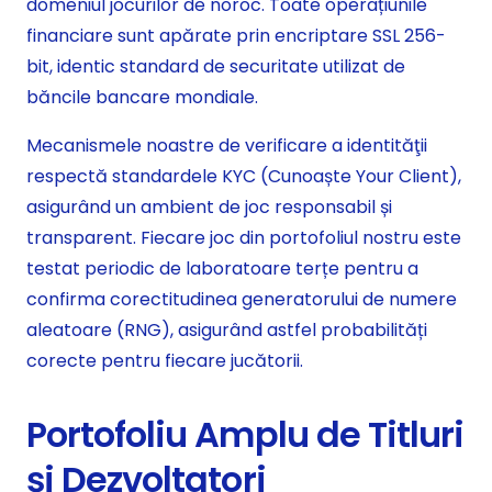
domeniul jocurilor de noroc. Toate operațiunile
financiare sunt apărate prin encriptare SSL 256-
bit, identic standard de securitate utilizat de
băncile bancare mondiale.
Mecanismele noastre de verificare a identităţii
respectă standardele KYC (Cunoaște Your Client),
asigurând un ambient de joc responsabil și
transparent. Fiecare joc din portofoliul nostru este
testat periodic de laboratoare terțe pentru a
confirma corectitudinea generatorului de numere
aleatoare (RNG), asigurând astfel probabilități
corecte pentru fiecare jucătorii.
Portofoliu Amplu de Titluri
și Dezvoltatori