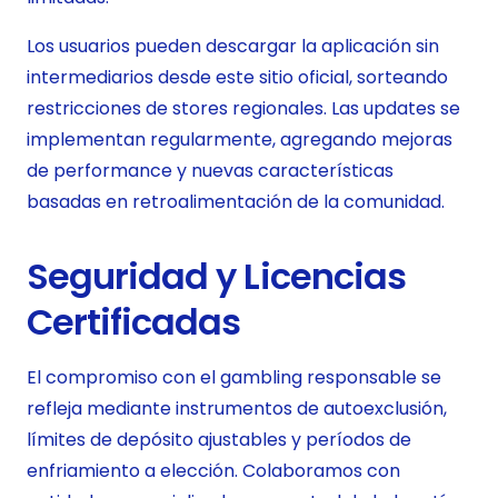
Los usuarios pueden descargar la aplicación sin
intermediarios desde este sitio oficial, sorteando
restricciones de stores regionales. Las updates se
implementan regularmente, agregando mejoras
de performance y nuevas características
basadas en retroalimentación de la comunidad.
Seguridad y Licencias
Certificadas
El compromiso con el gambling responsable se
refleja mediante instrumentos de autoexclusión,
límites de depósito ajustables y períodos de
enfriamiento a elección. Colaboramos con