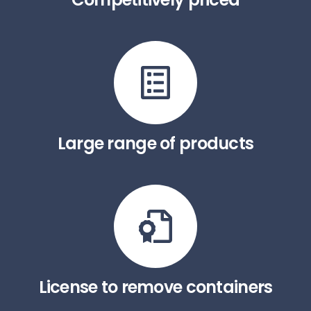
Large range of products
License to remove containers