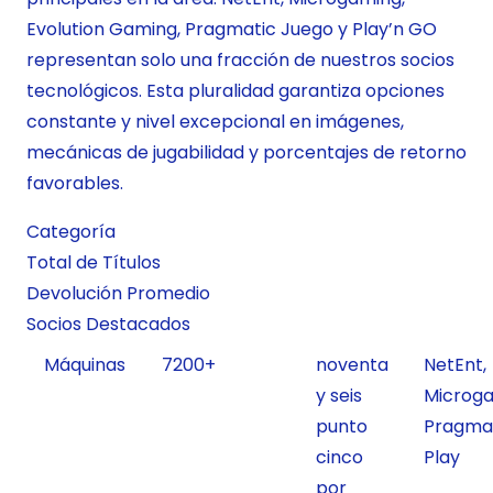
Evolution Gaming, Pragmatic Juego y Play’n GO
representan solo una fracción de nuestros socios
tecnológicos. Esta pluralidad garantiza opciones
constante y nivel excepcional en imágenes,
mecánicas de jugabilidad y porcentajes de retorno
favorables.
Categoría
Total de Títulos
Devolución Promedio
Socios Destacados
Máquinas
7200+
noventa
NetEnt,
y seis
Microga
punto
Pragma
cinco
Play
por