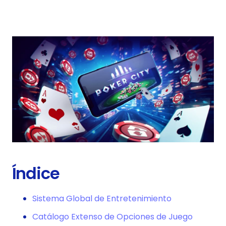
Índice
Sistema Global de Entretenimiento
Catálogo Extenso de Opciones de Juego