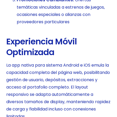
temáticas vinculadas a estrenos de juegos,
ocasiones especiales o alianzas con
proveedores particulares
Experiencia Móvil
Optimizada
La app nativa para sistema Android e iOS emula la
capacidad completa del página web, posibilitando
gestión de usuario, depósitos, extracciones y
acceso al portafolio completo. El layout
responsivo se adapta automáticamente a
diversos tamaños de display, manteniendo rapidez
de carga y fiabilidad incluso con conexiones
limitadas.