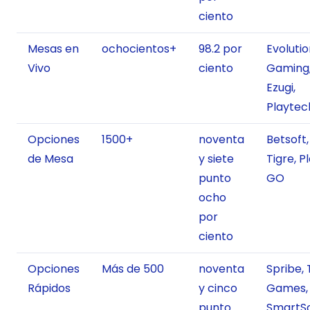
ciento
Mesas en
ochocientos+
98.2 por
Evoluti
Vivo
ciento
Gaming
Ezugi,
Playtec
Opciones
1500+
noventa
Betsoft
de Mesa
y siete
Tigre, P
punto
GO
ocho
por
ciento
Opciones
Más de 500
noventa
Spribe,
Rápidos
y cinco
Games,
punto
SmartSo