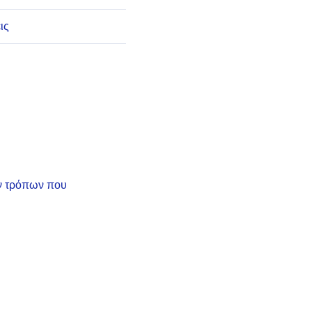
ις
ών τρόπων που