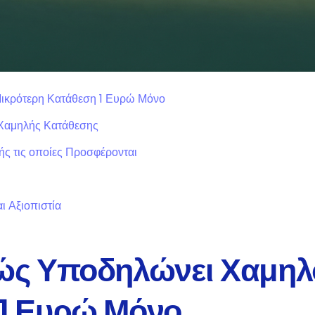
ικρότερη Κατάθεση 1 Ευρώ Μόνο
Χαμηλής Κατάθεσης
ς τις οποίες Προσφέρονται
ι Αξιοπιστία
βώς Υποδηλώνει Χαμηλ
 1 Ευρώ Μόνο