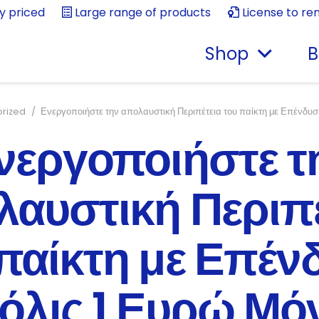
ly priced
Large range of products
License to re
Shop
B
rized
/
Ενεργοποιήστε την απολαυστική Περιπέτεια του παίκτη με Επένδυ
νεργοποιήστε τ
λαυστική Περιπέ
 παίκτη με Επέν
όλις 1 Ευρώ Μό