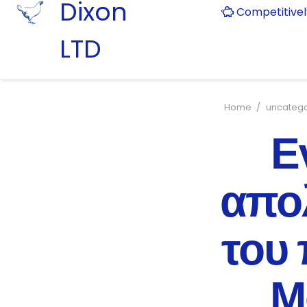
Dixon
Competitive
LTD
Home
/
uncatego
Ε
απο
του
Μ