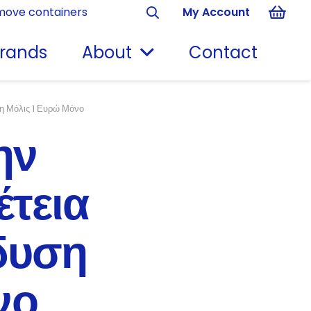
move containers
My Account
rands
About
Contact
ση Μόλις 1 Ευρώ Μόνο
ην
τεια
δυση
νο