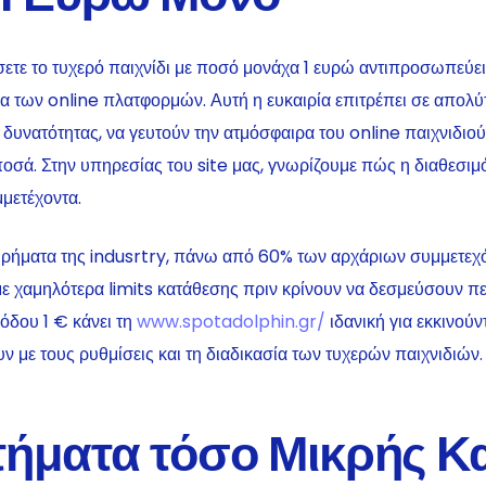
σετε το τυχερό παιχνίδι με ποσό μονάχα 1 ευρώ αντιπροσωπεύει
α των online πλατφορμών. Αυτή η ευκαιρία επιτρέπει σε απολύ
δυνατότητας, να γευτούν την ατμόσφαιρα του online παιχνιδιού 
οσά. Στην υπηρεσίας του site μας, γνωρίζουμε πώς η διαθεσιμό
μμετέχοντα.
ρήματα της indusrtry, πάνω από 60% των αρχάριων συμμετεχό
με χαμηλότερα limits κατάθεσης πριν κρίνουν να δεσμεύσουν π
σόδου 1 € κάνει τη
www.spotadolphin.gr/
ιδανική για εκκινούν
 με τους ρυθμίσεις και τη διαδικασία των τυχερών παιχνιδιών.
τήματα τόσο Μικρής Κ