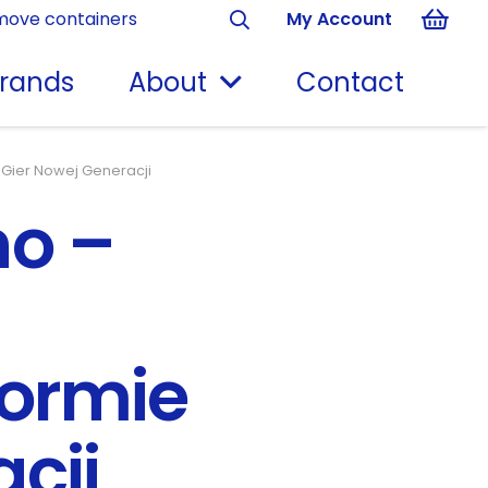
move containers
My Account
rands
About
Contact
 Gier Nowej Generacji
no –
formie
cji