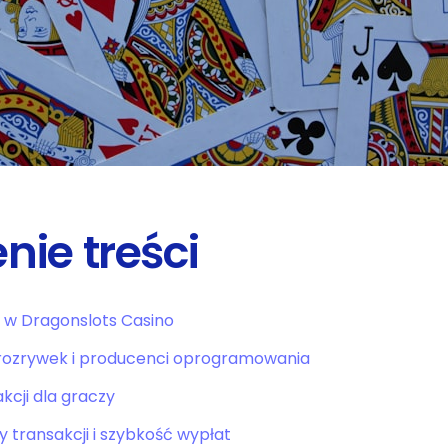
nie treści
a w Dragonslots Casino
 rozrywek i producenci oprogramowania
kcji dla graczy
transakcji i szybkość wypłat