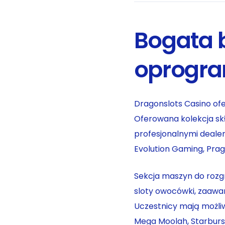
Bogata b
oprogr
Dragonslots Casino of
Oferowana kolekcja skł
profesjonalnymi dealer
Evolution Gaming, Prag
Sekcja maszyn do rozgr
sloty owocówki, zaawa
Uczestnicy mają możli
Mega Moolah, Starburs