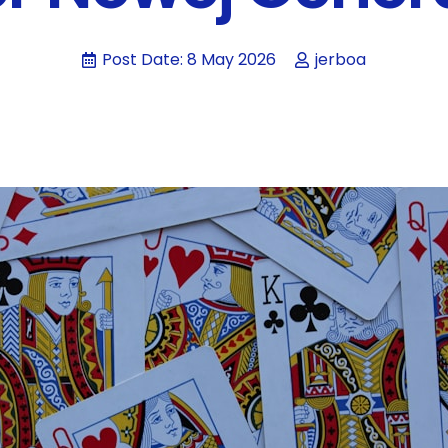
Post Date:
8 May 2026
jerboa