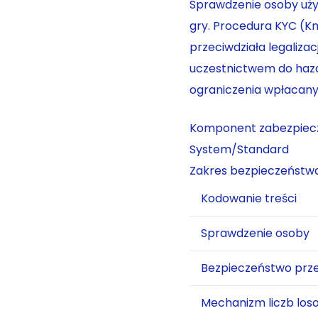
Sprawdzenie osoby uży
gry. Procedura KYC (K
przeciwdziała legaliza
uczestnictwem do haz
ograniczenia wpłacany
Komponent zabezpiec
System/Standard
Zakres bezpieczeństw
Kodowanie treści
Sprawdzenie osoby
Bezpieczeństwo prz
Mechanizm liczb lo