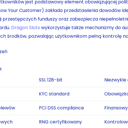
tkowników jest podstawowy element obowiązującej polity
now Your Customer) zakłada przedstawienia dowodów ide
cji przestępczych funduszy oraz zabezpiecza niepełnoletn
ardu.
Dragon Slots
wykorzystuje także mechanizmy do au
ch środków, pozwalając użytkownikom pełną kontrolę na
zeń
a
SSL 128-bit
Niezwykle 
KYC standard
Obowiązk
elewów
PCI DSS compliance
Finansowy
sowych
RNG certyfikowany
Kontrolowa