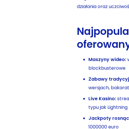
działania oraz uczciwoś
Najpopula
oferowan
Maszyny wideo:
w
blockbusterowe
Zabawy tradycyj
wersjach, bakara
Live Kasino:
strea
typu jak Lightnin
Jackpoty rosnąc
1000000 euro