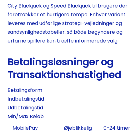
City Blackjack og Speed Blackjack til brugere der
foretrækker et hurtigere tempo. Enhver variant
leveres med udførlige strategi-vejledninger og
sandsynlighedstabeller, så både begyndere og
erfarne spillere kan træffe informerede valg.
Betalingsløsninger og
Transaktionshastighed
Betalingsform
Indbetalingstid
Udbetalingstid
Min/Max Beløb
MobilePay
Øjeblikkelig
0-24 timer