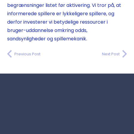
begrænsninger listet før aktivering. Vi tror på, at
informerede spillere er lykkeligere spillere, og
derfor investerer vi betydelige ressourcer i
bruger-uddannelse omkring odds,
sandsynligheder og spillemekanik.
Previous Post
Next Post