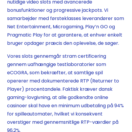
nutidige video slots med avancerede
bonusfunktioner og progressive jackpots. Vi
samarbejder med førsteklasses leverandører som
Net Entertainment, Microgaming, Play’n GO og
Pragmatic Play for at garantere, at enhver enkelt
bruger opdager præcis den oplevelse, de søger.
Vores slots gennemgår stram certificering
gennem uafhængige testlaboratorier som
eCOGRA, som bekræfter, at samtlige spil
opererer med dokumenterede RTP (Returner to
Player) procentandele. Faktisk kræver dansk
gaming-lovgivning, at alle godkendte online
casinoer skal have en minimum udbetaling på 94%
for spilleautomater, hvilket vi konsekvent
overstiger med gennemsnitlige RTP-værdier på
96,2%.