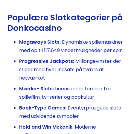
Populære Slotkategorier på
Donkocasino
Megaways Slots:
Dynamiske spillemaskiner
med op til 117.649 vindermuligheder per spin
Progressive Jackpots:
Milliongevinster der
stiger med hver indsats på tværs af
netværket
Mærke- Slots:
Licenserede temaer fra
spillefilm, tv-serier og popkultur
Book-Type Games:
Eventyrprægede slots
med udvidende symboler
Hold and Win Mekanik:
Moderne