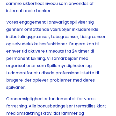
samme sikkerhedsniveau som anvendes af
internationale banker.
Vores engagement i ansvarligt spil viser sig
gennem omfattende værktøjer inkluderende
indbetalingsgrænser, tabsgrænser, tidsgrænser
og selvudelukkelsesfunktioner. Brugere kan til
enhver tid aktivere timeouts fra 24 timer til
permanent lukning. Vi samarbejder med
organisationer som Spillemyndigheden og
Ludomani for at udbyde professionel støtte til
brugere, der oplever problemer med deres
spilvaner.
Gennemsigtighed er fundamentet for vores
forretning. Alle bonusbetingelser fremstilles klart
med omsætningskrav, tidsrammer og