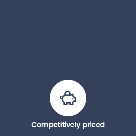
Competitively priced