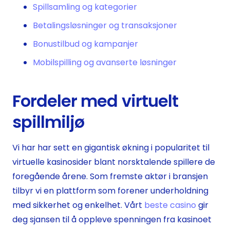
Spillsamling og kategorier
Betalingsløsninger og transaksjoner
Bonustilbud og kampanjer
Mobilspilling og avanserte løsninger
Fordeler med virtuelt
spillmiljø
Vi har har sett en gigantisk økning i popularitet til
virtuelle kasinosider blant norsktalende spillere de
foregående årene. Som fremste aktør i bransjen
tilbyr vi en plattform som forener underholdning
med sikkerhet og enkelhet. Vårt
beste casino
gir
deg sjansen til å oppleve spenningen fra kasinoet