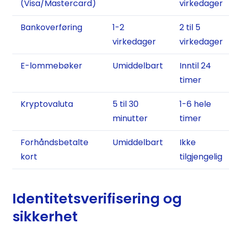
(Visa/Mastercard)
virkedager
Bankoverføring
1-2
2 til 5
virkedager
virkedager
E-lommebøker
Umiddelbart
Inntil 24
timer
Kryptovaluta
5 til 30
1-6 hele
minutter
timer
Forhåndsbetalte
Umiddelbart
Ikke
kort
tilgjengelig
Identitetsverifisering og
sikkerhet