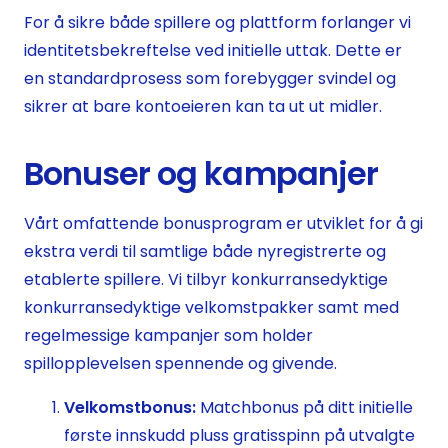
For å sikre både spillere og plattform forlanger vi
identitetsbekreftelse ved initielle uttak. Dette er
en standardprosess som forebygger svindel og
sikrer at bare kontoeieren kan ta ut ut midler.
Bonuser og kampanjer
Vårt omfattende bonusprogram er utviklet for å gi
ekstra verdi til samtlige både nyregistrerte og
etablerte spillere. Vi tilbyr konkurransedyktige
konkurransedyktige velkomstpakker samt med
regelmessige kampanjer som holder
spillopplevelsen spennende og givende.
Velkomstbonus:
Matchbonus på ditt initielle
første innskudd pluss gratisspinn på utvalgte