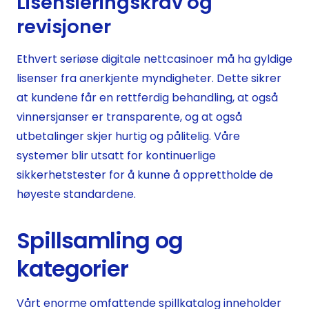
Lisensieringskrav og
revisjoner
Ethvert seriøse digitale nettcasinoer må ha gyldige
lisenser fra anerkjente myndigheter. Dette sikrer
at kundene får en rettferdig behandling, at også
vinnersjanser er transparente, og at også
utbetalinger skjer hurtig og pålitelig. Våre
systemer blir utsatt for kontinuerlige
sikkerhetstester for å kunne å opprettholde de
høyeste standardene.
Spillsamling og
kategorier
Vårt enorme omfattende spillkatalog inneholder