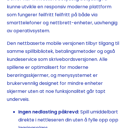
kunne utvikle en responsiv moderne plattform
som fungerer feilfritt feilfritt på både via
smarttelefoner og nettbrett-enheter, uavhengig
av operativsystem.
Den nettbaserte mobile versjonen tilbyr tilgang til
samme spillbibliotek, betalingsmetoder og også
kundeservice som skrivebordsversjonen. Alle
spillene er optimalisert for moderne
berøringsskjermer, og menysystemet er
brukervennlig designet for mindre enheter
skjermer uten at noe funksjonalitet går tapt
underveis.
Ingen nedlasting påkrevd:
Spill umiddelbart
direkte i nettleseren din uten å fylle opp opp
lagringsplass