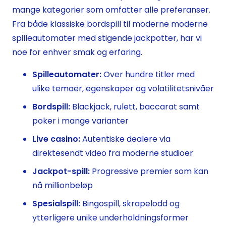
mange kategorier som omfatter alle preferanser.
Fra både klassiske bordspill til moderne moderne
spilleautomater med stigende jackpotter, har vi
noe for enhver smak og erfaring.
Spilleautomater:
Over hundre titler med
ulike temaer, egenskaper og volatilitetsnivåer
Bordspill:
Blackjack, rulett, baccarat samt
poker i mange varianter
Live casino:
Autentiske dealere via
direktesendt video fra moderne studioer
Jackpot-spill:
Progressive premier som kan
nå millionbeløp
Spesialspill:
Bingospill, skrapelodd og
ytterligere unike underholdningsformer