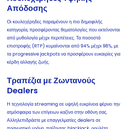
Απόδοσης
Οι κουλοχέρηδες παραμένουν η πιο δημοφιλής
κατηγορία, προσφέροντας θεματολογίες που εκτείνονται
από μυθολογία μέχρι περιπέτειες. Τα ποσοστά
επιστροφής (RTP) κυμαίνονται από 94% μέχρι 98%, με
τα progressive jackpots να προσφέρουν ευκαιρίες για
κέρδη αλλαγής ζωής.
Τραπέζια με Ζωντανούς
Dealers
Η τεχνολογία streaming σε υψηλή ευκρίνεια φέρνει την
ατμόσφαιρα των επίγειων καζίνο στην οθόνη σας.
Αλληλεπιδράστε με επαγγελματίες dealers σε
πραγματικό χρόνο, παίζοντας blackjack, ρουλέτα,