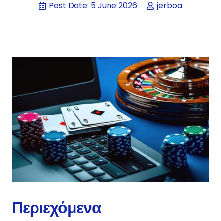
Post Date:
5 June 2026
jerboa
Περιεχόμενα