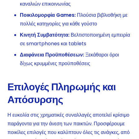
καναλιών επικοινωνίας
Ποικιλομορφία Games:
Πλούσια βιβλιοθήκη με
πολλές κατηγορίες για κάθε γούστο
Κινητή Συμβατότητα:
Βελτιστοποιημένη εμπειρία
σε smartphones και tablets
Διαφάνεια Προϋποθέσεων:
Ξεκάθαροι όροι
δίχως κρυμμένες προϋποθέσεις
Επιλογές Πληρωμής και
Απόσυρσης
Η ευκολία στις χρηματικές συναλλαγές αποτελεί κρίσιμο
παράγοντα για την άνεση των παικτών. Προσφέρουμε
ποικίλες επιλογές που καλύπτουν όλες τις ανάγκες, από