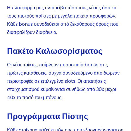
Η πλατφόρμα μας ανταμείβει τόσο τους νέους όσο και
τους πιστούς παίκτες με μεγάλα πακέτα προσφορών.
Κάθε bonus συνοδεύεται από ξεκάθαρους όρους που
διασφαλίζουν διαφάνεια.
Πακέτο Καλωσορίσματος
Οι νέοι παίκτες παίρνουν ποσοστιαίο bonus στις
πρώτες καταθέσεις, συχνά συνοδευόμενο από δωρεάν
περιστροφές σε επιλεγμένα slots. Οι απαιτήσεις
στοιχηματισμού κυμαίνονται συνήθως από 30x μέχρι
40x το ποσό του μπόνους.
Προγράμματα Πίστης
Κάθε στοίχημα μαζεύει πόντους που εξαργυρώνονται σε