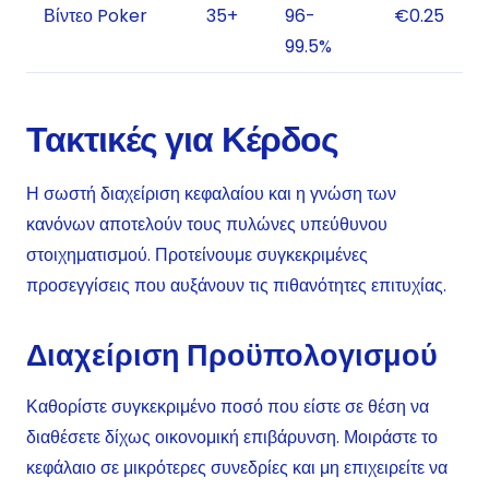
Βίντεο Poker
35+
96-
€0.25
99.5%
Τακτικές για Κέρδος
Η σωστή διαχείριση κεφαλαίου και η γνώση των
κανόνων αποτελούν τους πυλώνες υπεύθυνου
στοιχηματισμού. Προτείνουμε συγκεκριμένες
προσεγγίσεις που αυξάνουν τις πιθανότητες επιτυχίας.
Διαχείριση Προϋπολογισμού
Καθορίστε συγκεκριμένο ποσό που είστε σε θέση να
διαθέσετε δίχως οικονομική επιβάρυνση. Μοιράστε το
κεφάλαιο σε μικρότερες συνεδρίες και μη επιχειρείτε να