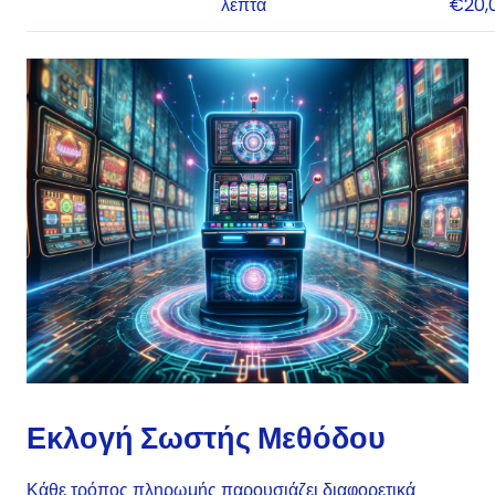
λεπτά
€20,
Εκλογή Σωστής Μεθόδου
Κάθε τρόπος πληρωμής παρουσιάζει διαφορετικά