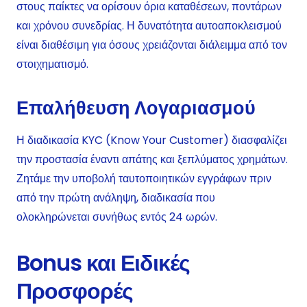
στους παίκτες να ορίσουν όρια καταθέσεων, ποντάρων
και χρόνου συνεδρίας. Η δυνατότητα αυτοαποκλεισμού
είναι διαθέσιμη για όσους χρειάζονται διάλειμμα από τον
στοιχηματισμό.
Επαλήθευση Λογαριασμού
Η διαδικασία KYC (Know Your Customer) διασφαλίζει
την προστασία έναντι απάτης και ξεπλύματος χρημάτων.
Ζητάμε την υποβολή ταυτοποιητικών εγγράφων πριν
από την πρώτη ανάληψη, διαδικασία που
ολοκληρώνεται συνήθως εντός 24 ωρών.
Bonus και Ειδικές
Προσφορές