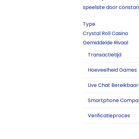
speelsite door constan
Type
Crystal Roll Casino
Gemiddelde Rivaal
Transactietijd
Hoeveelheid Games
Live Chat Bereikbaar
Smartphone Compatib
Verificatieproces