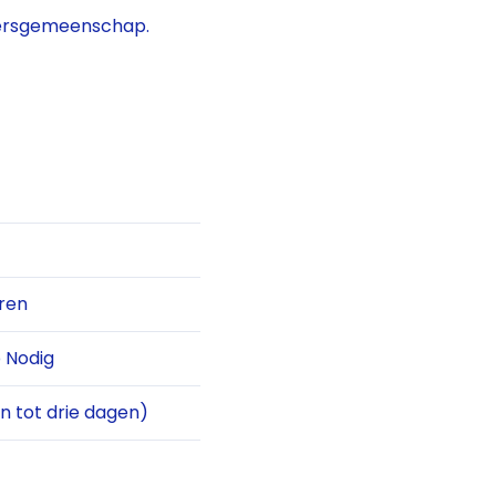
elersgemeenschap.
ren
 Nodig
 tot drie dagen)