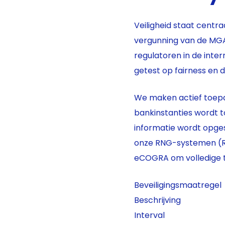
Veiligheid staat centra
vergunning van de MG
regulatoren in de inter
getest op fairness en
We maken actief toepas
bankinstanties wordt t
informatie wordt opge
onze RNG-systemen (RNG
eCOGRA om volledige t
Beveiligingsmaatregel
Beschrijving
Interval