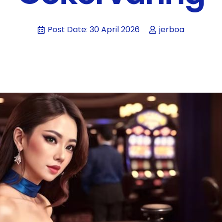
Post Date:
30 April 2026
jerboa