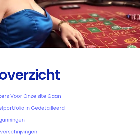
overzicht
ers Voor Onze site Gaan
portfolio in Gedetailleerd
rgunningen
verschrijvingen