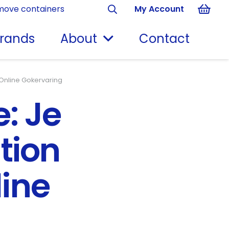
move containers
My Account
rands
About
Contact
m Online Gokervaring
e: Je
tion
ine