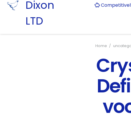
Dixon
Competitive
LTD
Home
/
uncatego
Crys
Def
vo