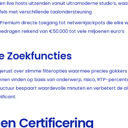
n live hosts uitzenden vanuit ultramoderne studio’s, waar
afels met verschillende taalondersteuning
Premium directe toegang tot netwerkjackpots die elke w
edragen reikend van €50.000 tot vele miljoenen euro’s
te Zoekfuncties
itgerust over slimme filteropties waarmee precies gokker
unnen vinden op basis van onderwerp, risico, RTP-percent
ructuur bespaart waardevolle minuten en verbetert de a
ificant.
 en Certificering