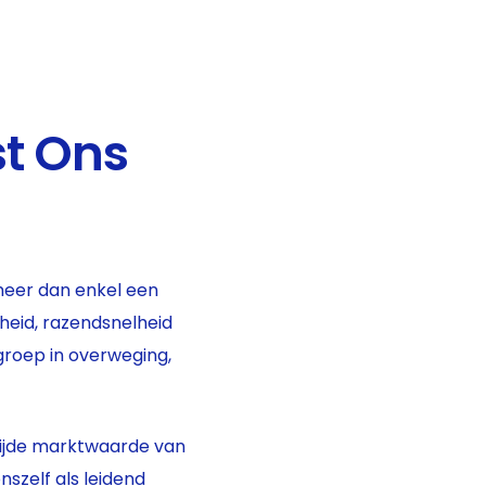
st Ons
meer dan enkel een
eid, razendsnelheid
groep in overweging,
wijde marktwaarde van
nszelf als leidend