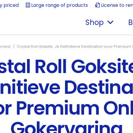
ly priced
Large range of products
License to re
Shop
B
rized
/
Crystal Roll Goksite: Je Definitieve Destination voor Premiu
tal Roll Goksit
initieve Destina
or Premium Onl
Gokervaring