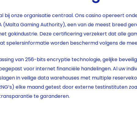
al bij onze organisatie centraal. Ons casino opereert ond
A (Malta Gaming Authority), een van de meest breed 
net gokindustrie. Deze certificering verzekert dat alle g
 dat spelersinformatie worden beschermd volgens de mee
sing van 256-bits encryptie technologie, gelijke beveilig
oegepast voor internet financiële handelingen. Al uw indi
slagen in veilige data warehouses met multiple reservek
’s) elke maand getest door externe testinstituten zoal
ransparantie te garanderen.