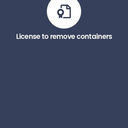
License to remove containers