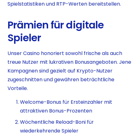
Spielstatistiken und RTP-Werten bereitstellen.
Prämien für digitale
Spieler
Unser Casino honoriert sowohl frische als auch
treue Nutzer mit lukrativen Bonusangeboten. Jene
Kampagnen sind gezielt auf Krypto-Nutzer
zugeschnitten und gewähren beträchtliche
Vorteile.
Welcome-Bonus für Ersteinzahler mit
attraktiven Bonus-Prozenten
Wöchentliche Reload-Boni für
wiederkehrende Spieler