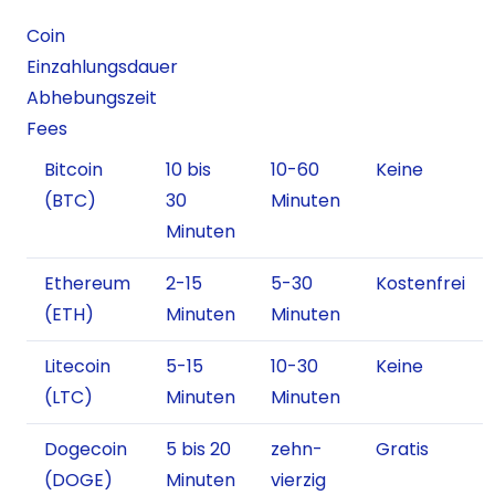
Coin
Einzahlungsdauer
Abhebungszeit
Fees
Bitcoin
10 bis
10-60
Keine
(BTC)
30
Minuten
Minuten
Ethereum
2-15
5-30
Kostenfrei
(ETH)
Minuten
Minuten
Litecoin
5-15
10-30
Keine
(LTC)
Minuten
Minuten
Dogecoin
5 bis 20
zehn-
Gratis
(DOGE)
Minuten
vierzig