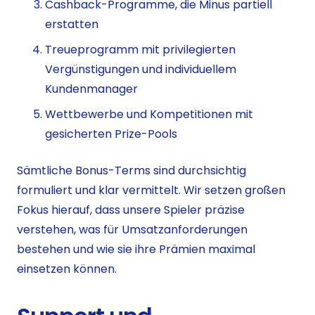
Cashback-Programme, die Minus partiell
erstatten
Treueprogramm mit privilegierten
Vergünstigungen und individuellem
Kundenmanager
Wettbewerbe und Kompetitionen mit
gesicherten Prize-Pools
Sämtliche Bonus-Terms sind durchsichtig
formuliert und klar vermittelt. Wir setzen großen
Fokus hierauf, dass unsere Spieler präzise
verstehen, was für Umsatzanforderungen
bestehen und wie sie ihre Prämien maximal
einsetzen können.