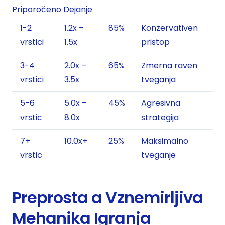
Priporočeno Dejanje
1-2
1.2x –
85%
Konzervativen
vrstici
1.5x
pristop
3-4
2.0x –
65%
Zmerna raven
vrstici
3.5x
tveganja
5-6
5.0x –
45%
Agresivna
vrstic
8.0x
strategija
7+
10.0x+
25%
Maksimalno
vrstic
tveganje
Preprosta a Vznemirljiva
Mehanika Igranja