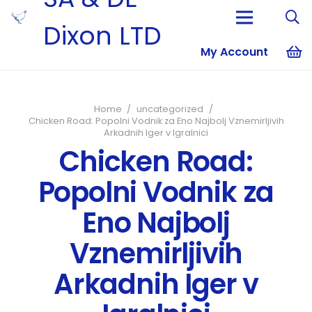
Dixon LTD
My Account
No products i
Home
/
uncategorized
/
Chicken Road: Popolni Vodnik za Eno Najbolj Vznemirljivih
Arkadnih Iger v Igralnici
Chicken Road:
Popolni Vodnik za
Eno Najbolj
Vznemirljivih
Arkadnih Iger v