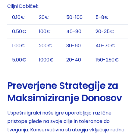
Ciljni Dobiček
0.10€
20€
50-100
5-8€
0.50€
100€
40-80
20-35€
1.00€
200€
30-60
40-70€
5.00€
1000€
20-40
150-250€
Preverjene Strategije za
Maksimiziranje Donosov
Uspešni igralci naše igre uporabljajo različne
pristope glede na svoje cilje in tolerance do
tveganja. Konservativna strategija vključuje redno