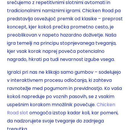
srečujemo z repetitivnimi slotnimi avtomati in
tradicionalnimi namiznimi igrami. Chicken Road pa
predstavlja osvežujoč premik od klasike – preprost
koncept, kjer kokoš prečka prometno cesto, je
preoblikovan v napeto hazardno doživetje. Naša
igra temelji na principu stopnjevanega tveganja,
kjer vsak korak naprej poveča potencialno
nagrado, hkrati pa tudi nevarnost izgube vsega.
Igralci pri nas ne klikajo samo gumbov – sodelujejo
v interaktivnem procesu odločanja, ki zahteva
ravnotežje med pogumom in previdnostjo. Ko vaša
kokoš napreduje po voznih pasovih, se z vsakim
uspešnim korakom množilnik povečuje.
Chicken
Road slot
omogoča izstop kadar koli, kar pomeni,
da nadzorujete svoje tveganje do zadnjega
trenutka.