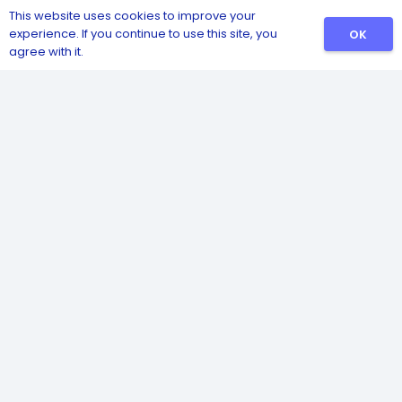
This website uses cookies to improve your
experience. If you continue to use this site, you
OK
agree with it.
Catalog
Sanitizers
Detergents
Safety and Hygiene