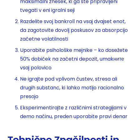
maksimalni znesek, ki ga ste pripravljeni
tvegati v eni igralni seji
Razdelite svoj bankroll na vsaj dvajset enot,
da zagotovite dovolj poskusov za absorpcijo
začetne volatilnosti
Uporabite psihološke mejnike – ko dosežete
50% dobiček na začetni depozit, umakните
vsaj polovico
Ne igrajte pod vplivom čustev, stresa ali
drugih substanc, ki lahko motijo racionalno
presojo
Eksperimentirajte z različnimi strategijami v
demo načinu, preden uporabite pravi denar
Tehnične Značilnosti in