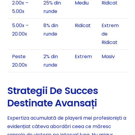
2.00x –
25% din
Mediu
Ridicat
5.00x
runde
5.00x –
8% din
Ridicat
Extrem
20.00x
runde
de
Ridicat
Peste
2% din
Extrem
Masiv
20.00x
runde
Strategii De Succes
Destinate Avansați
Expertiza acumulată de playerii mei profesioniști a
evidențiat câteva abordări ceea ce măresc
șansele de victorie pe interval lung. Nu asigur