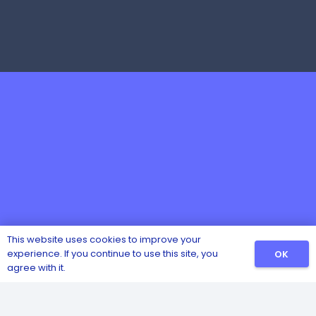
This website uses cookies to improve your
experience. If you continue to use this site, you
OK
agree with it.