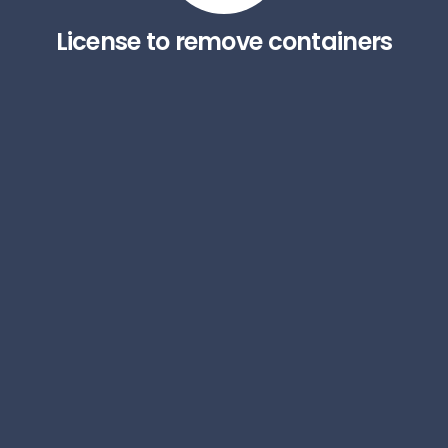
License to remove containers