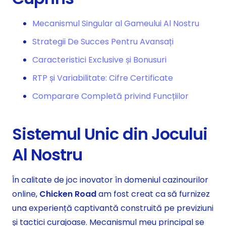
Mecanismul Singular al Gameului Al Nostru
Strategii De Succes Pentru Avansați
Caracteristici Exclusive și Bonusuri
RTP și Variabilitate: Cifre Certificate
Comparare Completă privind Funcțiilor
Sistemul Unic din Jocului
Al Nostru
În calitate de joc inovator în domeniul cazinourilor
online,
Chicken Road
am fost creat ca să furnizez
una experiență captivantă construită pe previziuni
și tactici curajoase. Mecanismul meu principal se