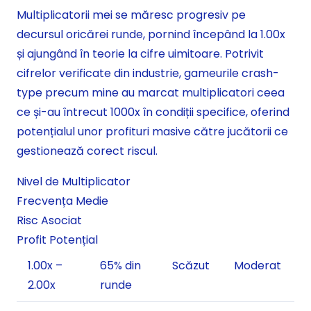
Multiplicatorii mei se măresc progresiv pe
decursul oricărei runde, pornind începând la 1.00x
și ajungând în teorie la cifre uimitoare. Potrivit
cifrelor verificate din industrie, gameurile crash-
type precum mine au marcat multiplicatori ceea
ce și-au întrecut 1000x în condiții specifice, oferind
potențialul unor profituri masive către jucătorii ce
gestionează corect riscul.
Nivel de Multiplicator
Frecvența Medie
Risc Asociat
Profit Potențial
1.00x –
65% din
Scăzut
Moderat
2.00x
runde