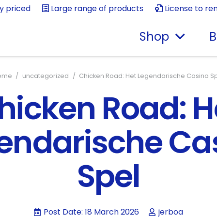
ly priced
Large range of products
License to re
Shop
B
ome
/
uncategorized
/
Chicken Road: Het Legendarische Casino S
hicken Road: H
endarische Ca
Spel
Post Date:
18 March 2026
jerboa