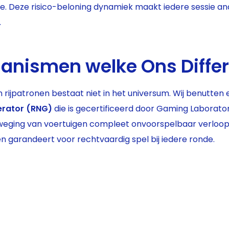
e. Deze risico-beloning dynamiek maakt iedere sessie an
.
nismen welke Ons Differ
rijpatronen bestaat niet in het universum. Wij benutten 
rator (RNG)
die is gecertificeerd door Gaming Laborator
weging van voertuigen compleet onvoorspelbaar verloopt.
en garandeert voor rechtvaardig spel bij iedere ronde.