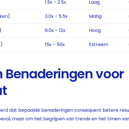
1.5x – 2.5x
Laag
ken)
3.0x – 5.5x
Matig
)
6.0x – 12x
Hoog
n)
15x – 50x
Extreem
 Benaderingen voor
at
leerd dat bepaalde benaderingen consequent betere resu
toeval, maar om het begrijpen van trends en het timen va