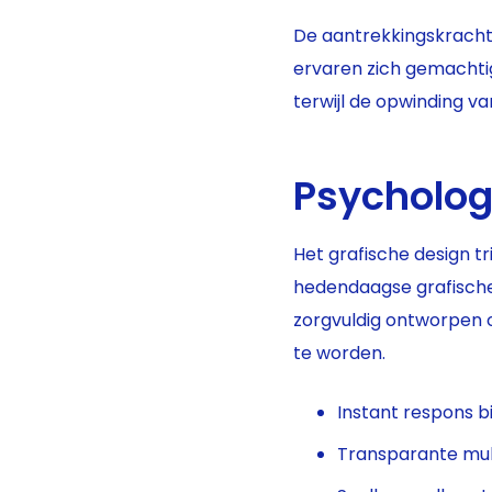
De aantrekkingskracht v
ervaren zich gemachti
terwijl de opwinding va
Psycholog
Het grafische design tr
hedendaagse grafische
zorgvuldig ontworpen 
te worden.
Instant respons bi
Transparante mult