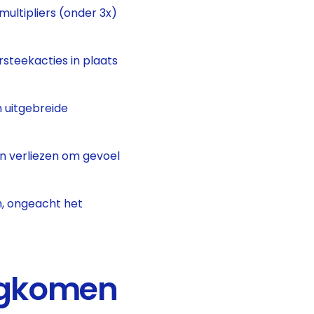
ultipliers (onder 3x)
rsteekacties in plaats
m uitgebreide
n verliezen om gevoel
n, ongeacht het
ugkomen