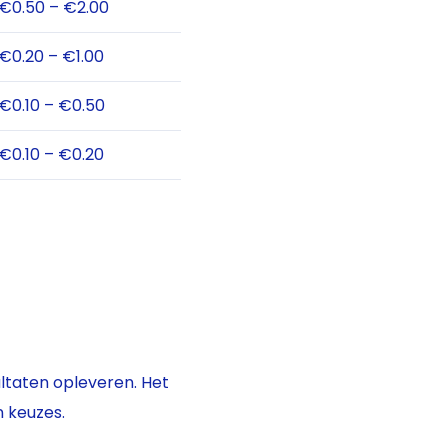
€0.50 – €2.00
€0.20 – €1.00
€0.10 – €0.50
€0.10 – €0.20
ltaten opleveren. Het
n keuzes.