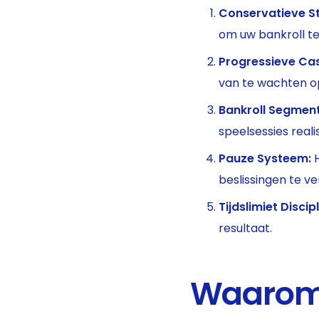
Conservatieve S
om uw bankroll te
Progressieve Cas
van te wachten op
Bankroll Segment
speelsessies real
Pauze Systeem:
H
beslissingen te ve
Tijdslimiet Discipl
resultaat.
Waarom 