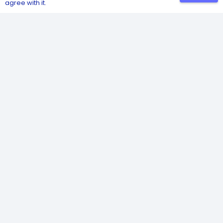
agree with it.
Catalog
Sanitizers
Detergents
Safety and Hygiene
Pest and Insect Control
Disinfectants