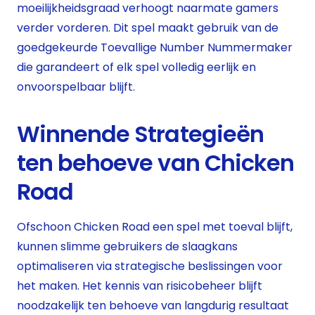
moeilijkheidsgraad verhoogt naarmate gamers
verder vorderen. Dit spel maakt gebruik van de
goedgekeurde Toevallige Number Nummermaker
die garandeert of elk spel volledig eerlijk en
onvoorspelbaar blijft.
Winnende Strategieën
ten behoeve van Chicken
Road
Ofschoon Chicken Road een spel met toeval blijft,
kunnen slimme gebruikers de slaagkans
optimaliseren via strategische beslissingen voor
het maken. Het kennis van risicobeheer blijft
noodzakelijk ten behoeve van langdurig resultaat