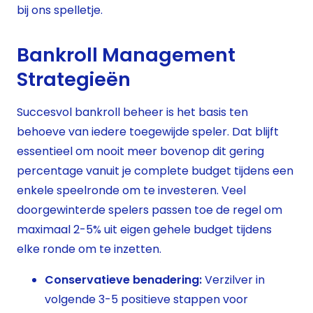
bij ons spelletje.
Bankroll Management
Strategieën
Succesvol bankroll beheer is het basis ten
behoeve van iedere toegewijde speler. Dat blijft
essentieel om nooit meer bovenop dit gering
percentage vanuit je complete budget tijdens een
enkele speelronde om te investeren. Veel
doorgewinterde spelers passen toe de regel om
maximaal 2-5% uit eigen gehele budget tijdens
elke ronde om te inzetten.
Conservatieve benadering:
Verzilver in
volgende 3-5 positieve stappen voor