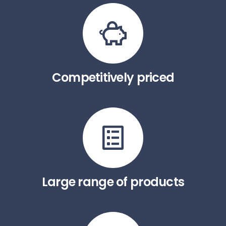
Competitively priced
Large range of products