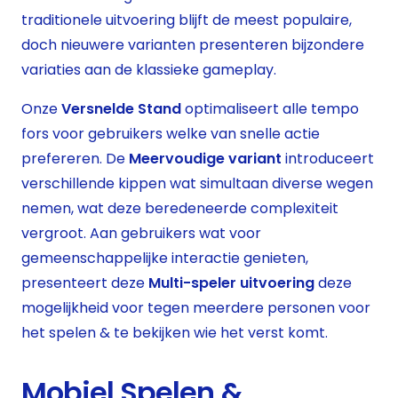
traditionele uitvoering blijft de meest populaire,
doch nieuwere varianten presenteren bijzondere
variaties aan de klassieke gameplay.
Onze
Versnelde Stand
optimaliseert alle tempo
fors voor gebruikers welke van snelle actie
prefereren. De
Meervoudige variant
introduceert
verschillende kippen wat simultaan diverse wegen
nemen, wat deze beredeneerde complexiteit
vergroot. Aan gebruikers wat voor
gemeenschappelijke interactie genieten,
presenteert deze
Multi-speler uitvoering
deze
mogelijkheid voor tegen meerdere personen voor
het spelen & te bekijken wie het verst komt.
Mobiel Spelen &