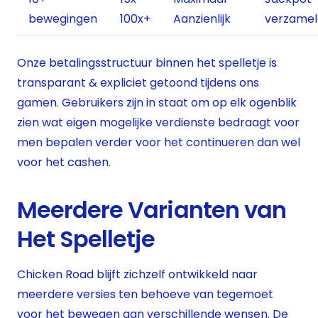
bewegingen
100x+
Aanzienlijk
verzamel
Onze betalingsstructuur binnen het spelletje is
transparant & expliciet getoond tijdens ons
gamen. Gebruikers zijn in staat om op elk ogenblik
zien wat eigen mogelijke verdienste bedraagt voor
men bepalen verder voor het continueren dan wel
voor het cashen.
Meerdere Varianten van
Het Spelletje
Chicken Road blijft zichzelf ontwikkeld naar
meerdere versies ten behoeve van tegemoet
voor het bewegen aan verschillende wensen. De