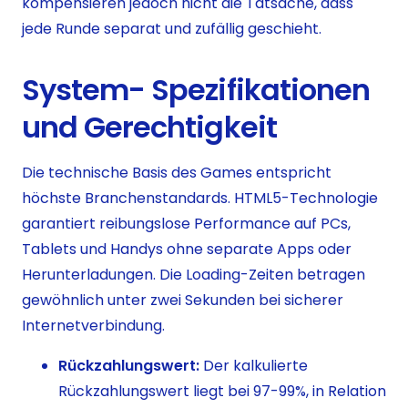
kompensieren jedoch nicht die Tatsache, dass
jede Runde separat und zufällig geschieht.
System- Spezifikationen
und Gerechtigkeit
Die technische Basis des Games entspricht
höchste Branchenstandards. HTML5-Technologie
garantiert reibungslose Performance auf PCs,
Tablets und Handys ohne separate Apps oder
Herunterladungen. Die Loading-Zeiten betragen
gewöhnlich unter zwei Sekunden bei sicherer
Internetverbindung.
Rückzahlungswert:
Der kalkulierte
Rückzahlungswert liegt bei 97-99%, in Relation