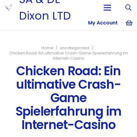
Dixon LTD
My Account
No products i
Home
/
uncategorized
/
Chicken Road: Ein ultimative Crash-Game Spielerfahrung im
Internet-Casino
Chicken Road: Ein
ultimative Crash-
Game
Spielerfahrung im
Internet-Casino