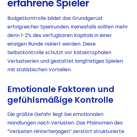
erfahrene Spieler
Budgetkontrolle bildet das Grundgerüst
erfolgreicher Spielrunden. Keinesfalls sollten mehr
denn 1-2% des verfügbaren Kapitals in einer
einzigen Runde riskiert werden. Diese
Selbstkontrolle schützt vor katastrophalen
Verlustserien und gestattet langfristiges Spielen
mit statistischen Vorteilen.
Emotionale Faktoren und
gefühlsmäßige Kontrolle
Die größte Gefahr liegt bei emotionalen
Handlungen nach Verlusten. Das Phänomen des
“Verlusten Hinterherjagen” zerstört strukturierte