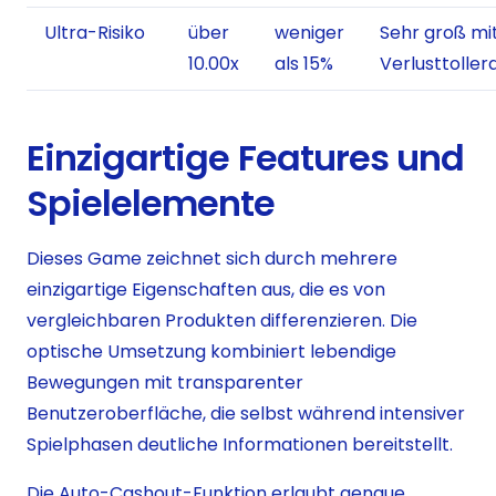
Ultra-Risiko
über
weniger
Sehr groß mi
10.00x
als 15%
Verlusttoller
Einzigartige Features und
Spielelemente
Dieses Game zeichnet sich durch mehrere
einzigartige Eigenschaften aus, die es von
vergleichbaren Produkten differenzieren. Die
optische Umsetzung kombiniert lebendige
Bewegungen mit transparenter
Benutzeroberfläche, die selbst während intensiver
Spielphasen deutliche Informationen bereitstellt.
Die Auto-Cashout-Funktion erlaubt genaue