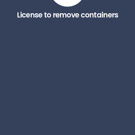
License to remove containers