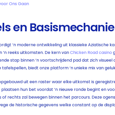
voor Ons Gaan
els en Basismechanie
digt ‘n moderne ontwikkeling uit klassieke Aziatische k
n ‘n reeks uitkomsten. De kern van
Chicken Road casino
g
ende stap binnen ‘n voortschrijdend pad dat zich visueel 
 tafelspellen, biedt onze platform ‘n unieke mix van gel
opgebouwd uit een raster waar elke uitkomst is geregistr
plaatsen hun bet voordat ‘n nieuwe ronde begint en voor
 of rechts zal bewegen binnen het parcours. Deze ogensc
e de historische gegevens welke constant op de display