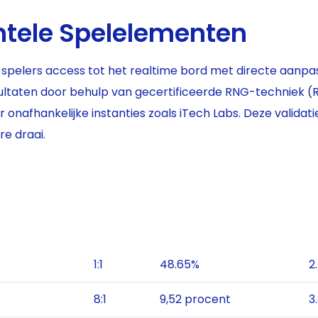
tele Spelelementen
 spelers access tot het realtime bord met directe aanpa
ultaten door behulp van gecertificeerde RNG-techniek
 onafhankelijke instanties zoals iTech Labs. Deze validati
re draai.
1:1
48.65%
2
8:1
9,52 procent
3