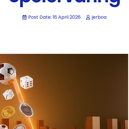
Post Date:
16 April 2026
jerboa