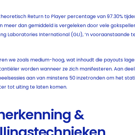
theoretisch Return to Player percentage van 97.30% tijd
n meer dan gemiddeld is vergeleken door vele gokspelle
g Laboratories International (GLI), ‘n vooraanstaande tes
iceren we zoals medium-hoog, wat inhoudt die payouts lag
antiëler worden wanneer ze zich manifesteren. Aan de
eelsessies aan van minstens 50 inzetronden om het stati
er tot uiting te laten komen.
herkenning &
llingstechnieken