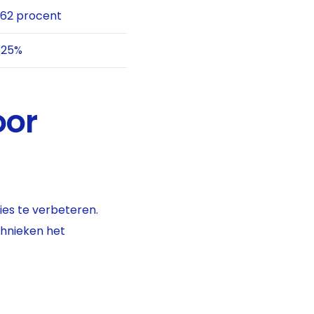
,62 procent
.25%
oor
ies te verbeteren.
chnieken het