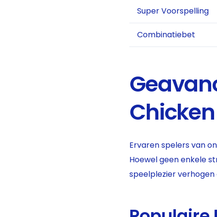
Super Voorspelling
Combinatiebet
Geavanc
Chicken
Ervaren spelers van on
Hoewel geen enkele st
speelplezier verhogen
Populaire