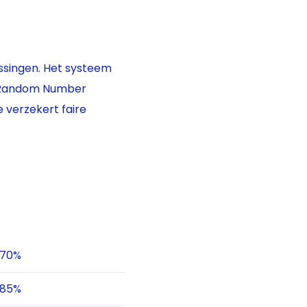
ssingen. Het systeem
 (Random Number
e verzekert faire
.70%
.85%