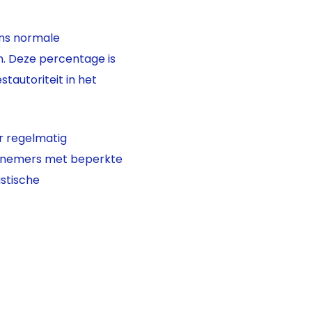
ens normale
n. Deze percentage is
tautoriteit in het
er regelmatig
elnemers met beperkte
stische