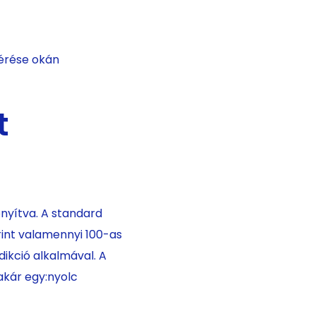
mérése okán
t
onyítva. A standard
int valamennyi 100-as
ikció alkalmával. A
akár egy:nyolc