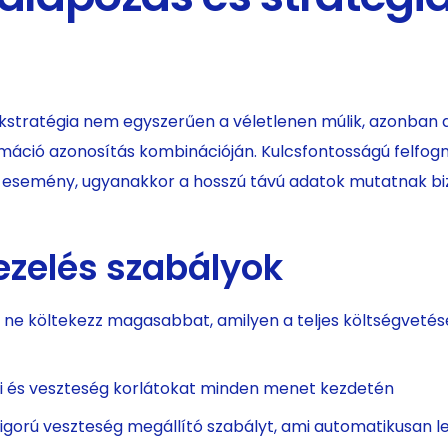
tékstratégia nem egyszerűen a véletlenen múlik, azonban
rmáció azonosítás kombinációján. Kulcsfontosságú felfogn
 esemény, ugyanakkor a hosszú távú adatok mutatnak bi
ezelés szabályok
 ne költekezz magasabbat, amilyen a teljes költségveté
si és veszteség korlátokat minden menet kezdetén
gorú veszteség megállító szabályt, ami automatikusan leáll