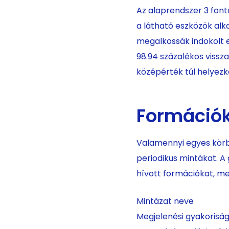
Az alaprendszer 3 font
a látható eszközök al
megalkossák indokolt e
98.94 százalékos vissz
középérték túl helyezk
Formációk
Valamennyi egyes körbe
periodikus mintákat. A
hívott formációkat, m
Mintázat neve
Megjelenési gyakorisá