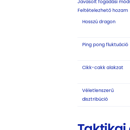
Javasolt fogadási mód
Feltételezhető hozam
Hosszú dragon
Ping pong fluktuáció
Cikk-cakk alakzat
Véletlenszerű
disztribúció
Taktikai