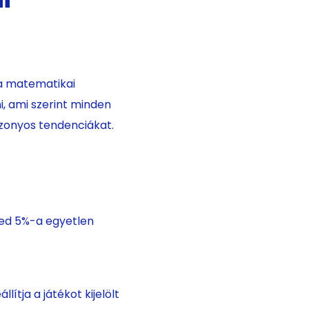
 a matematikai
i, ami szerint minden
zonyos tendenciákat.
sed 5%-a egyetlen
ítja a játékot kijelölt