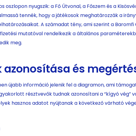
os oszlopon nyugszik: a Fő Útvonal, a Főszem és a Kisösv
kalmassá tennék, hogy a játékosok meghatározzák a irány
lhatározásaikat. A számadat tény, ami szerint a Baromfi
afizetési mutatóval rendelkezik a általános paraméterek
edik meg.
 azonosítása és megérté
n újabb információ jelenik fel a diagramon, ami támogat
 gyakorlott résztvevők tudnak azonosítani a “kígyó vég” 
elyek hasznos adatot nyújtanak a következő várható vég
g