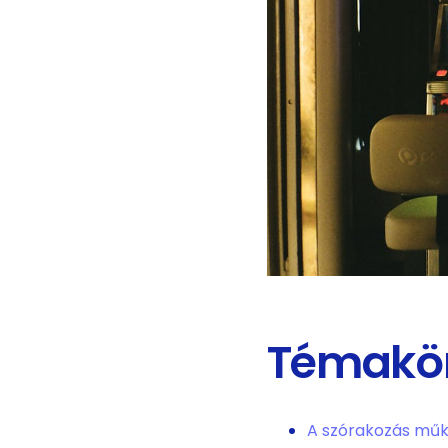
Témakö
A szórakozás műk