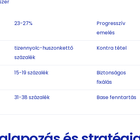
szer
23-27%
Progresszív
emelés
tizennyolc-huszonkettő
Kontra tétel
százalék
15-19 százalék
Biztonságos
fixálás
31-38 százalék
Base fenntartás
 alapozás és stratégia