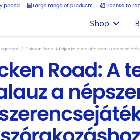
ly priced
Large range of products
License to re
Shop
B
tegorized
/
Chicken Road: A teljes kalauz a népszerű szerencsejáté
cken Road: A te
alauz a népsze
szerencsejáté
szórakozáshoz