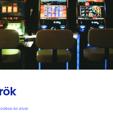
rök
ödése és elvei