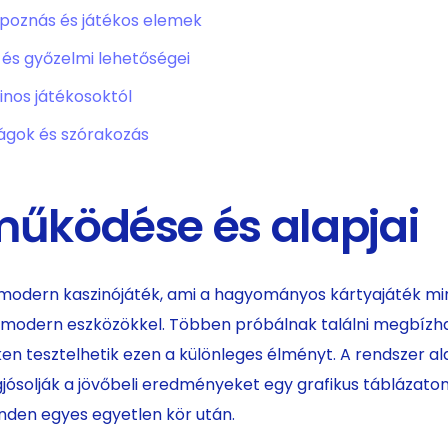
apoznás és játékos elemek
és győzelmi lehetőségei
inos játékosoktól
ágok és szórakozás
működése és alapjai
modern kaszinójáték, ami a hagyományos kártyajáték min
 modern eszközökkel. Többen próbálnak találni megbíz
n tesztelhetik ezen a különleges élményt. A rendszer ala
jósolják a jövőbeli eredményeket egy grafikus táblázaton
nden egyes egyetlen kör után.