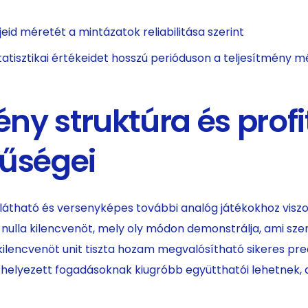
tjeid méretét a mintázatok reliabilitása szerint
statisztikai értékeidet hosszú perióduson a teljesítmény 
y struktúra és profi
nűségei
 átlátható és versenyképes további analóg játékokhoz visz
ulla kilencvenöt, mely oly módon demonstrálja, ami szer
lencvenöt unit tiszta hozam megvalósítható sikeres pred
 helyezett fogadásoknak kiugróbb együtthatói lehetnek, 