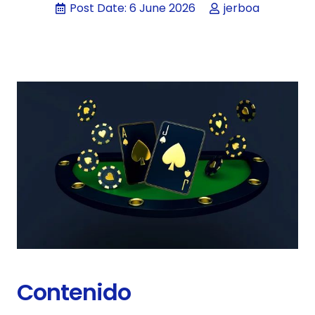
Post Date:
6 June 2026
jerboa
Contenido