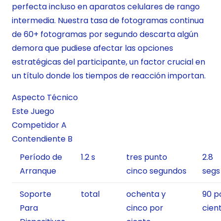
perfecta incluso en aparatos celulares de rango
intermedia. Nuestra tasa de fotogramas continua
de 60+ fotogramas por segundo descarta algún
demora que pudiese afectar las opciones
estratégicas del participante, un factor crucial en
un título donde los tiempos de reacción importan.
Aspecto Técnico
Este Juego
Competidor A
Contendiente B
Período de
1.2 s
tres punto
2.8
Arranque
cinco segundos
segs
Soporte
total
ochenta y
90 p
Para
cinco por
cien