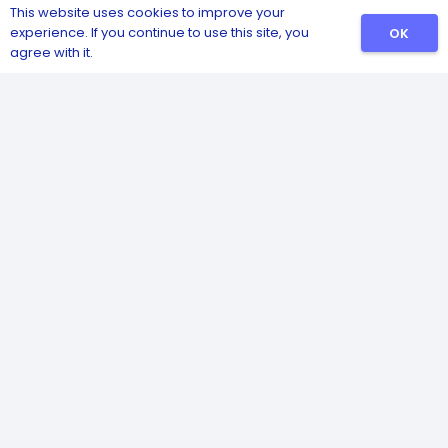
This website uses cookies to improve your
experience. If you continue to use this site, you
OK
agree with it.
Catalog
Sanitizers
Detergents
Safety and Hygiene
Pest and Insect Control
Disinfectants