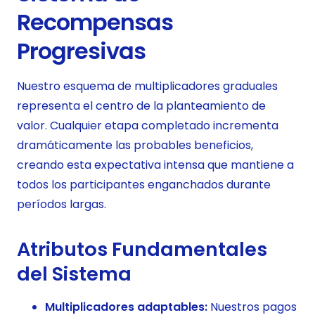
Recompensas
Progresivas
Nuestro esquema de multiplicadores graduales
representa el centro de la planteamiento de
valor. Cualquier etapa completado incrementa
dramáticamente las probables beneficios,
creando esta expectativa intensa que mantiene a
todos los participantes enganchados durante
períodos largas.
Atributos Fundamentales
del Sistema
Multiplicadores adaptables:
Nuestros pagos