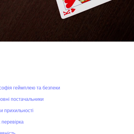
софія геймплею та безпеки
оловні постачальники
и прихильності
а перевірка
явність