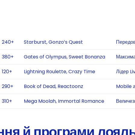
240+
Starburst, Gonzo’s Quest
Передов
380+
Gates of Olympus, Sweet Bonanza
Максима
120+
Lightning Roulette, Crazy Time
Лідер Li
290+
Book of Dead, Reactoonz
Mobile 
310+
Mega Moolah, Immortal Romance
Величез
ння й програми лояль