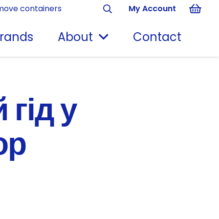
move containers
My Account
rands
About
Contact
 гід у
ор