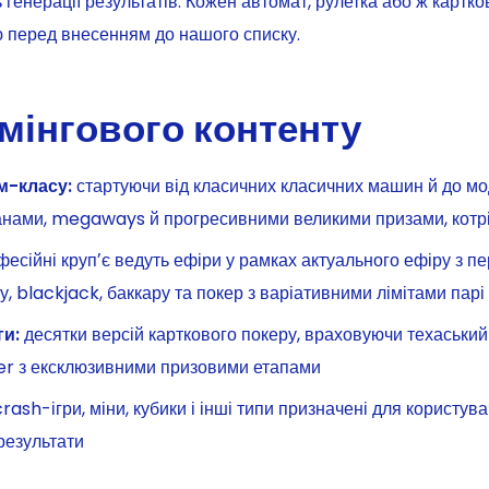
ь генерації результатів. Кожен автомат, рулетка або ж картк
 перед внесенням до нашого списку.
емінгового контенту
м-класу:
стартуючи від класичних класичних машин й до мо
ами, megaways й прогресивними великими призами, котрі 
есійні крупʼє ведуть ефіри у рамках актуального ефіру з пе
, blackjack, баккару та покер з варіативними лімітами парі
ги:
десятки версій карткового покеру, враховуючи техаськи
er з ексклюзивними призовими етапами
rash-ігри, міни, кубики і інші типи призначені для користува
 результати