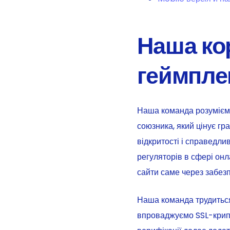
Наша ко
геймплею
Наша команда розуміємо
союзника, який цінує гр
відкритості і справедли
регуляторів в сфері онл
сайти саме через забезп
Наша команда трудиться 
впроваджуємо SSL-крипту