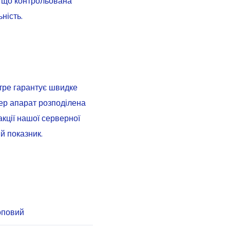
, що контрольована
ність.
отре гарантує швидке
вер апарат розподілена
акції нашої серверної
й показник.
оповий