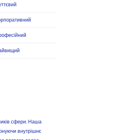
уттєвий
орпоративний
рофесійний
айвищий
ників сфери. Наша
конуючи внутрішнє