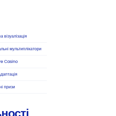
а візуалізація
льні мультиплікатори
ve Casino
адаптація
ні призи
ності