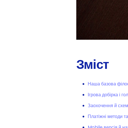
Зміст
Наша базова філо
Ігрова добірка і г
Заохочення й схем
Платіжні методи т
Mobile версія й на