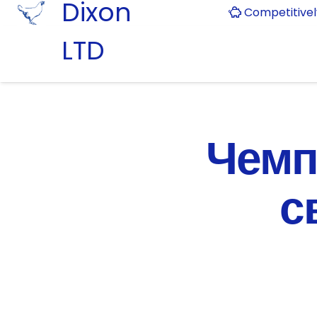
Dixon
Competitive
LTD
Чемпі
с