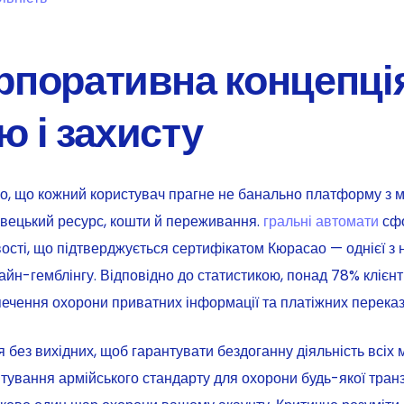
рпоративна концепці
 і захисту
, що кожний користувач прагне не банально платформу з ме
авецький ресурс, кошти й переживання.
гральні автомати
сфо
вості, що підтверджується сертифікатом Кюрасао — однієї з
айн-гемблінгу. Відповідно до статистикою, понад 78% клієнт
ечення охорони приватних інформації та платіжних переказ
без вихідних, щоб гарантувати бездоганну діяльність всіх 
вання армійського стандарту для охорони будь-якої транзак