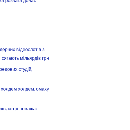
ова розвага долає
дерних відеослотів з
сягають мільярдів грн
редових студій,
й холдем холдем, омаху
чів, котрі поважає