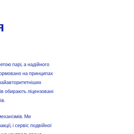
я
тою парі, а надійного
рмовано на принципах
 найавторитетніших
ів обирають ліцензовані
ів.
механізмів. Ми
ції, і сервіс подвійної