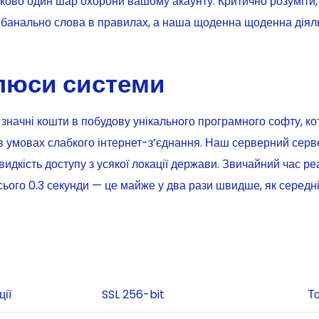
тково один шар охорони вашому акаунту. Критично розуміти
 банально слова в правилах, а наша щоденна щоденна діяль
плюси системи
значні кошти в побудову унікального програмного софту, к
 в умовах слабкого інтернет-з’єднання. Наш серверний сер
видкість доступу з усякої локації держави. Звичайний час ре
ього 0.3 секунди — це майже у два рази швидше, як середні
ії
SSL 256-bit
Т