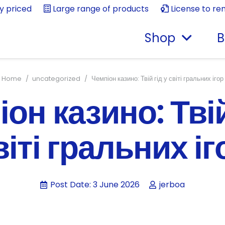
ly priced
Large range of products
License to re
Shop
B
Home
/
uncategorized
/
Чемпіон казино: Твій гід у світі гральних ігор
он казино: Твій
віті гральних іг
Post Date:
3 June 2026
jerboa