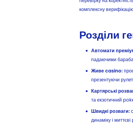
перевірку на коректніст
комплексну верифікацію
Розділи г
Автомати преміу
падаючими барабан
Живе casino:
проф
презентуючи рулету
Картярські розва
та екзотичний pok
Швидкі розваги:
c
динаміку і миттєві