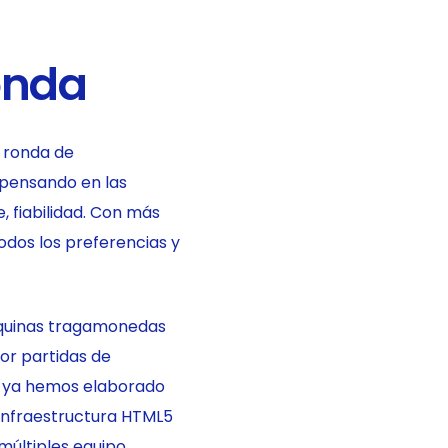
onda
 ronda de
 pensando en las
 fiabilidad. Con más
dos los preferencias y
máquinas tragamonedas
or partidas de
s, ya hemos elaborado
a infraestructura HTML5
últiples equipo.