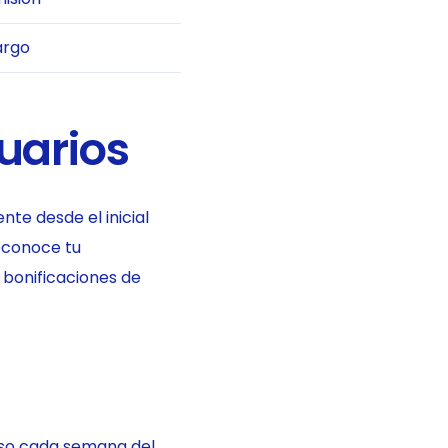
argo
uarios
nte desde el inicial
econoce tu
bonificaciones de
eso cada semana del