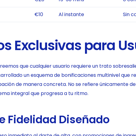
€10
Al instante
Sin c
os Exclusivas para Us
reemos que cualquier usuario requiere un trato sobresalie
arrollado un esquema de bonificaciones multinivel que r
pación de manera concreta. No se refiere únicamente de 
stema integral que progresa a tu ritmo.
e Fidelidad Diseñado
eso inmediato al darte de alta, con promociones de ingr