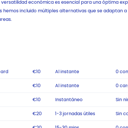
rsatilidad económica es esencial para una óptima exper
os hemos incluido múltiples alternativas que se adaptan a
áreas.
card
€10
Al instante
0 com
€10
Al instante
0 ca
€10
Instantáneo
Sin n
€20
1-3 jornadas útiles
Sin c
€20
15-30 mins
0 com