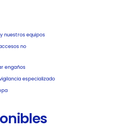
 y nuestros equipos
 accesos no
tar engaños
igilancia especializado
ropa
onibles