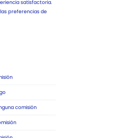
iencia satisfactoria.
 las preferencias de
isión
rgo
inguna comisión
omisión
isión