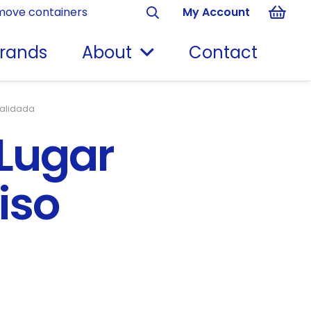
move containers
My Account
rands
About
Contact
Validada
 Lugar
iso