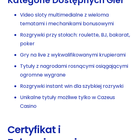
Kategorie Dostępnych Gier
Video sloty multimedialne z wieloma
tematami i mechanikami bonusowymi
Rozgrywki przy stołach: roulette, BJ, bakarat,
poker
Gry na live z wykwalifikowanymi krupierami
Tytuły z nagrodami rosnącymi osiągającymi
ogromne wygrane
Rozgrywki instant win dla szybkiej rozrywki
Unikalne tytuły możliwe tylko w Cazeus
Casino
Certyfikat i