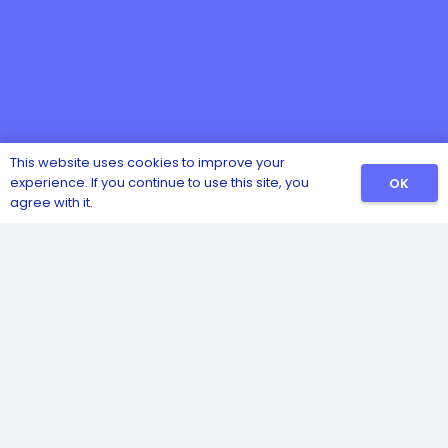
This website uses cookies to improve your
experience. If you continue to use this site, you
OK
agree with it.
Catalog
Sanitizers