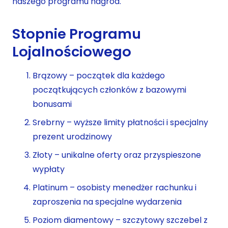
naszego programu nagród.
Stopnie Programu
Lojalnościowego
Brązowy – początek dla każdego
początkujących członków z bazowymi
bonusami
Srebrny – wyższe limity płatności i specjalny
prezent urodzinowy
Złoty – unikalne oferty oraz przyspieszone
wypłaty
Platinum – osobisty menedżer rachunku i
zaproszenia na specjalne wydarzenia
Poziom diamentowy – szczytowy szczebel z