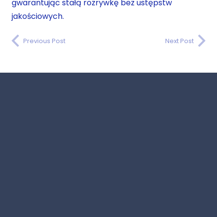
gwarantując stałą rozrywkę bez ustępstw
jakościowych.
Previous Post
Next Post