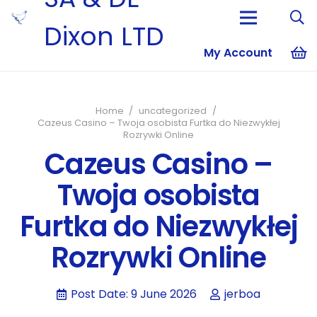
Dixon LTD
My Account
No products i
Home
/
uncategorized
/
Cazeus Casino – Twoja osobista Furtka do Niezwykłej
Rozrywki Online
Cazeus Casino –
Twoja osobista
Furtka do Niezwykłej
Rozrywki Online
Post Date:
9 June 2026
jerboa