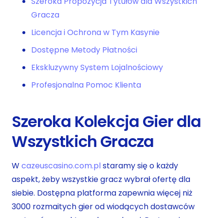
Szeroka Propozycja Tytułów dla Wszystkich
Gracza
Licencja i Ochrona w Tym Kasynie
Dostępne Metody Płatności
Ekskluzywny System Lojalnościowy
Profesjonalna Pomoc Klienta
Szeroka Kolekcja Gier dla
Wszystkich Gracza
W
cazeuscasino.com.pl
staramy się o każdy
aspekt, żeby wszystkie gracz wybrał ofertę dla
siebie. Dostępna platforma zapewnia więcej niż
3000 rozmaitych gier od wiodących dostawców