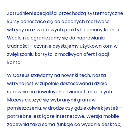
Zatrudnieni specjaliści przechodzą systematyczne
kursy odnoszące się do obecnych możliwości
witryny oraz wzorowych praktyk pomocy klienta.
Wcale nie ograniczamy się do naprawiania
trudności – czynnie asystujemy użytkownikom w
zwiększaniu korzyści z możliwych ofert i opcji
konta.
W Cazeus stawiamy na nowinki tech. Nasza
witryna jest w zupełnie dostosowana i działa
sprawnie na dowolnych deviceach mobilnych.
Możesz cieszyć się wybranymi grami w
pomieszczeniu, w drodze czy gdziekolwiek jesteś –
potrzebne jest łącze internetowe. Wersja mobile
zapewnia taką samą funkcje co wydanie desktop,