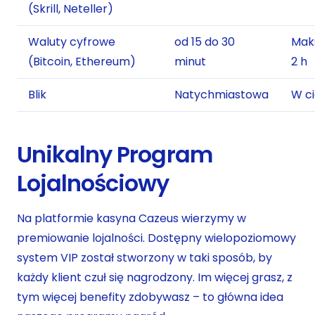
(Skrill, Neteller)
Waluty cyfrowe
od 15 do 30
Mak
(Bitcoin, Ethereum)
minut
2 h
Blik
Natychmiastowa
W ci
Unikalny Program
Lojalnościowy
Na platformie kasyna Cazeus wierzymy w
premiowanie lojalności. Dostępny wielopoziomowy
system VIP został stworzony w taki sposób, by
każdy klient czuł się nagrodzony. Im więcej grasz, z
tym więcej benefity zdobywasz – to główna idea