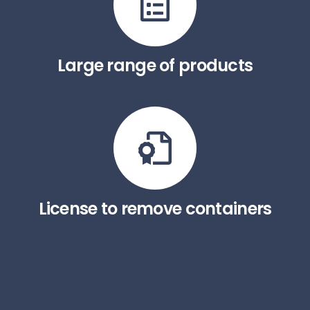
Large range of products
License to remove containers