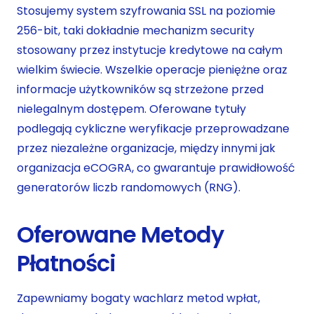
Stosujemy system szyfrowania SSL na poziomie
256-bit, taki dokładnie mechanizm security
stosowany przez instytucje kredytowe na całym
wielkim świecie. Wszelkie operacje pieniężne oraz
informacje użytkowników są strzeżone przed
nielegalnym dostępem. Oferowane tytuły
podlegają cykliczne weryfikacje przeprowadzane
przez niezależne organizacje, między innymi jak
organizacja eCOGRA, co gwarantuje prawidłowość
generatorów liczb randomowych (RNG).
Oferowane Metody
Płatności
Zapewniamy bogaty wachlarz metod wpłat,