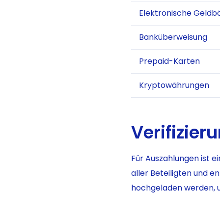
Elektronische Geldbör
Banküberweisung
Prepaid-Karten
Kryptowährungen
Verifizie
Für Auszahlungen ist ei
aller Beteiligten und 
hochgeladen werden, u