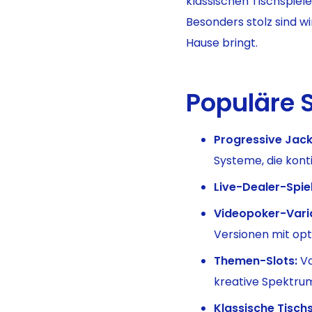
klassischen Tischspiele
Besonders stolz sind w
Hause bringt.
Populäre 
Progressive Jac
Systeme, die kont
Live-Dealer-Spiel
Videopoker-Vari
Versionen mit op
Themen-Slots:
Vo
kreative Spektru
Klassische Tischs