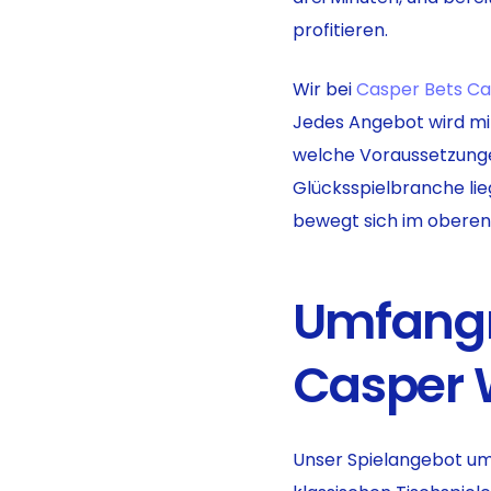
profitieren.
Wir bei
Casper Bets Ca
Jedes Angebot wird mit
welche Voraussetzungen
Glücksspielbranche lie
bewegt sich im oberen 
Umfangre
Casper 
Unser Spielangebot um