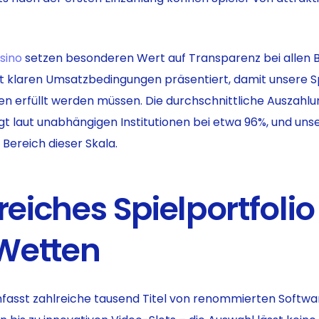
sino
setzen besonderen Wert auf Transparenz bei allen 
 klaren Umsatzbedingungen präsentiert, damit unsere Sp
 erfüllt werden müssen. Die durchschnittliche Auszahlu
gt laut unabhängigen Institutionen bei etwa 96%, und un
Bereich dieser Skala.
iches Spielportfolio
Wetten
fasst zahlreiche tausend Titel von renommierten Softwa