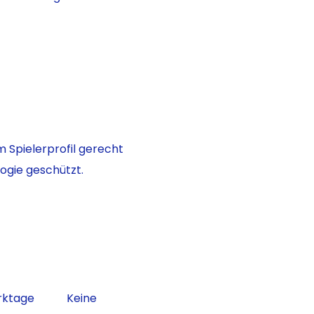
 Spielerprofil gerecht
ogie geschützt.
rktage
Keine