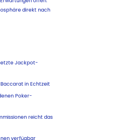
e Erwartungen offen.
mosphäre direkt nach
netzte Jackpot-
 Baccarat in Echtzeit
edenen Poker-
mmissionen reicht das
ionen verfügbar