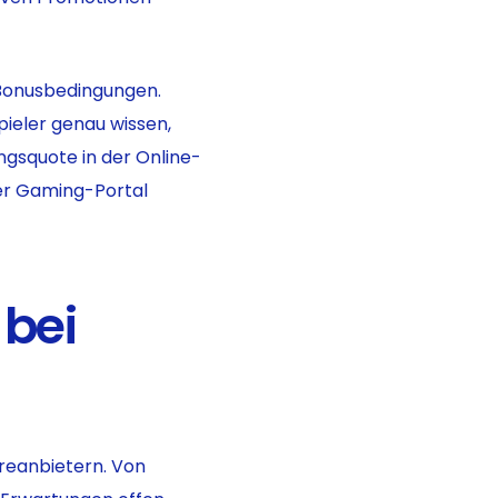
Bonusbedingungen.
ieler genau wissen,
ngsquote in der Online-
ser Gaming-Portal
 bei
reanbietern. Von