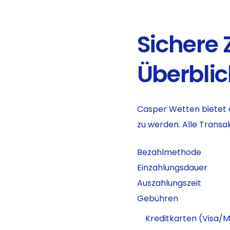
Sichere
Überblic
Casper Wetten bietet e
zu werden. Alle Trans
Bezahlmethode
Einzahlungsdauer
Auszahlungszeit
Gebühren
Kreditkarten (Visa/