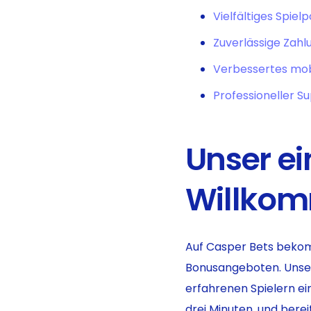
Vielfältiges Spiel
Zuverlässige Zahl
Verbessertes mobi
Professioneller S
Unser ei
Willko
Auf Casper Bets beko
Bonusangeboten. Unsere
erfahrenen Spielern ein
drei Minuten, und bere