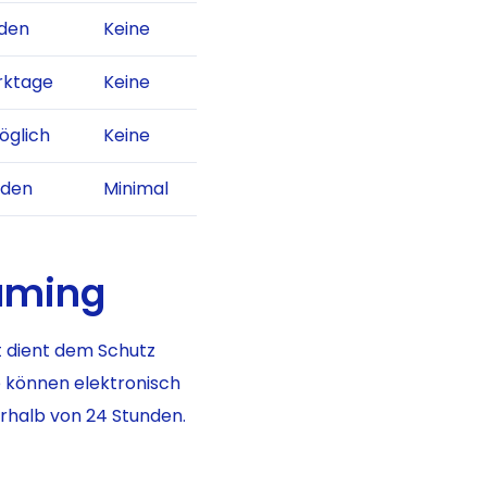
den
Keine
rktage
Keine
öglich
Keine
nden
Minimal
Gaming
tt dient dem Schutz
e können elektronisch
rhalb von 24 Stunden.