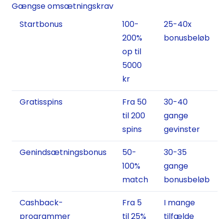
Gængse omsætningskrav
Startbonus
100-
25-40x
200%
bonusbeløb
op til
5000
kr
Gratisspins
Fra 50
30-40
til 200
gange
spins
gevinster
Genindsætningsbonus
50-
30-35
100%
gange
match
bonusbeløb
Cashback-
Fra 5
I mange
programmer
til 25%
tilfælde