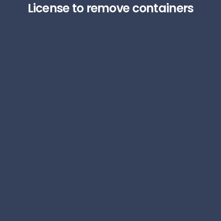
License to remove containers