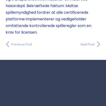
hasardspil. Bekræftede faktum: Maltas
spillemyndighed fordrer at alle certificerede
platforme implementerer og vedligeholder
omfattende kontrollerede spilleregler som en
krav for licensen.
Previous Post
Next Post