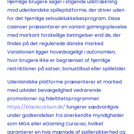
Hjemlige brugere søger i stigende udstrækning
mod udenlandske spilleplatforme, der driver uden
for det hjemlige selvudelukkelsesprogram. Disse
casinoer præsenterer en variant gamingoplevelse
med markant forskellige betingelser end de, der
findes på det regulerede danske marked.
Variationen ligger hovedsageligt i autonomien,
hvor brugere ikke er begrænset af hjemlige
restriktioner på satser, bonustilbud eller spilletider.
Udenlandske platforme præsenterer et marked
med udvidet bevægelighed vedrørende
promotioner og fideltitetsprogrammer.
https://blackcarbon.dk/
fungerer sædvanligvis
under godkendelser fra anerkendte myndigheder
som MGA eller eGaming Curacao, hvilket
garanterer en hvis mængde af spillersikkerhed og