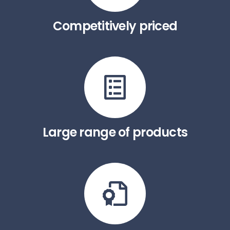
Competitively priced
Large range of products