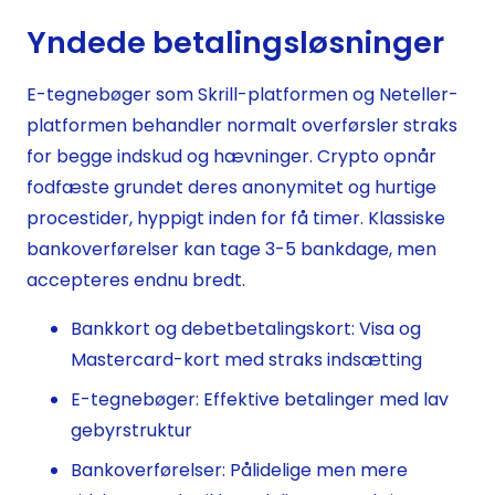
Yndede betalingsløsninger
E-tegnebøger som Skrill-platformen og Neteller-
platformen behandler normalt overførsler straks
for begge indskud og hævninger. Crypto opnår
fodfæste grundet deres anonymitet og hurtige
procestider, hyppigt inden for få timer. Klassiske
bankoverførelser kan tage 3-5 bankdage, men
accepteres endnu bredt.
Bankkort og debetbetalingskort: Visa og
Mastercard-kort med straks indsætting
E-tegnebøger: Effektive betalinger med lav
gebyrstruktur
Bankoverførelser: Pålidelige men mere