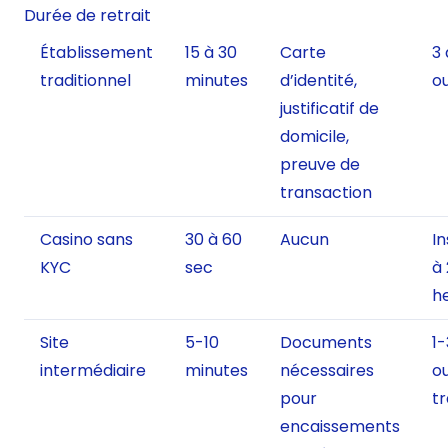
Durée de retrait
Établissement
15 à 30
Carte
3 
traditionnel
minutes
d’identité,
o
justificatif de
domicile,
preuve de
transaction
Casino sans
30 à 60
Aucun
I
KYC
sec
à
h
Site
5-10
Documents
1-
intermédiaire
minutes
nécessaires
o
pour
tr
encaissements