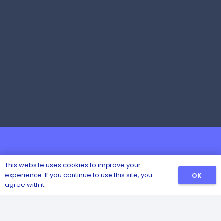
This website uses cookies to improve your
experience. If you continue to use this site, you
OK
agree with it.