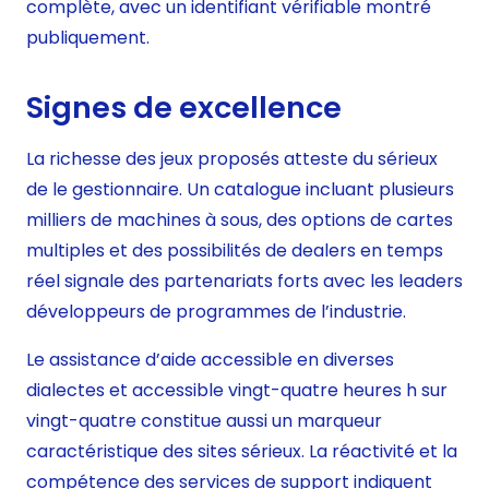
complète, avec un identifiant vérifiable montré
publiquement.
Signes de excellence
La richesse des jeux proposés atteste du sérieux
de le gestionnaire. Un catalogue incluant plusieurs
milliers de machines à sous, des options de cartes
multiples et des possibilités de dealers en temps
réel signale des partenariats forts avec les leaders
développeurs de programmes de l’industrie.
Le assistance d’aide accessible en diverses
dialectes et accessible vingt-quatre heures h sur
vingt-quatre constitue aussi un marqueur
caractéristique des sites sérieux. La réactivité et la
compétence des services de support indiquent