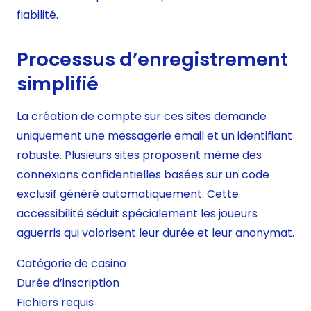
fiabilité.
Processus d’enregistrement
simplifié
La création de compte sur ces sites demande
uniquement une messagerie email et un identifiant
robuste. Plusieurs sites proposent même des
connexions confidentielles basées sur un code
exclusif généré automatiquement. Cette
accessibilité séduit spécialement les joueurs
aguerris qui valorisent leur durée et leur anonymat.
Catégorie de casino
Durée d’inscription
Fichiers requis