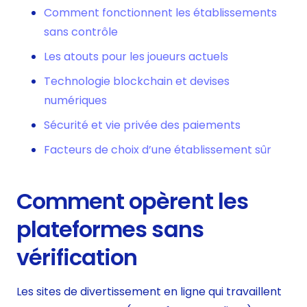
Comment fonctionnent les établissements
sans contrôle
Les atouts pour les joueurs actuels
Technologie blockchain et devises
numériques
Sécurité et vie privée des paiements
Facteurs de choix d’une établissement sûr
Comment opèrent les
plateformes sans
vérification
Les sites de divertissement en ligne qui travaillent