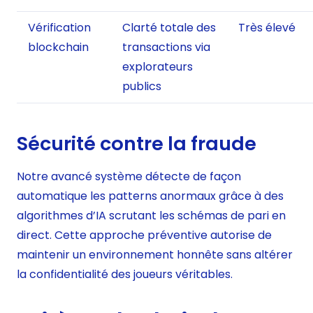
Vérification
Clarté totale des
Très élevé
blockchain
transactions via
explorateurs
publics
Sécurité contre la fraude
Notre avancé système détecte de façon
automatique les patterns anormaux grâce à des
algorithmes d’IA scrutant les schémas de pari en
direct. Cette approche préventive autorise de
maintenir un environnement honnête sans altérer
la confidentialité des joueurs véritables.