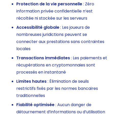
Protection de la vie personnelle
: Zéro
information privée confidentielle n’est
récoltée ni stockée sur les serveurs
Accessibilité globale
: Les joueurs de
nombreuses juridictions peuvent se
connecter aux prestations sans contraintes
locales
Transactions immédiates
: Les paiements et
récupérations en cryptomonnaies sont
processés en instantané
Limites hautes
: Élimination de seuils
restrictifs fixés par les normes bancaires
traditionnelles
Fiabilité optimisée
: Aucun danger de
détournement d’informations ou d’utilisation