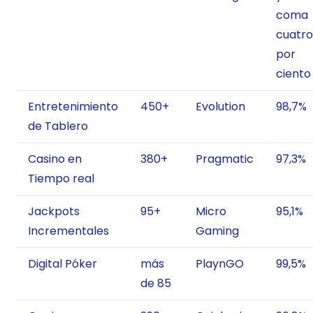
coma
cuatro
por
ciento
Entretenimiento
450+
Evolution
98,7%
de Tablero
Casino en
380+
Pragmatic
97,3%
Tiempo real
Jackpots
95+
Micro
95,1%
Incrementales
Gaming
Digital Póker
más
PlaynGO
99,5%
de 85