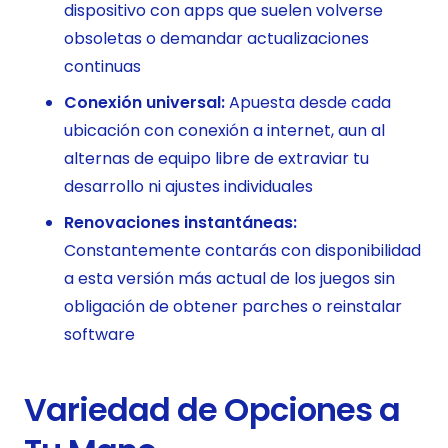
dispositivo con apps que suelen volverse
obsoletas o demandar actualizaciones
continuas
Conexión universal:
Apuesta desde cada
ubicación con conexión a internet, aun al
alternas de equipo libre de extraviar tu
desarrollo ni ajustes individuales
Renovaciones instantáneas:
Constantemente contarás con disponibilidad
a esta versión más actual de los juegos sin
obligación de obtener parches o reinstalar
software
Variedad de Opciones a