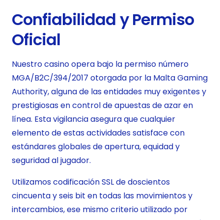
Confiabilidad y Permiso
Oficial
Nuestro casino opera bajo la permiso número
MGA/B2C/394/2017 otorgada por la Malta Gaming
Authority, alguna de las entidades muy exigentes y
prestigiosas en control de apuestas de azar en
línea. Esta vigilancia asegura que cualquier
elemento de estas actividades satisface con
estándares globales de apertura, equidad y
seguridad al jugador.
Utilizamos codificación SSL de doscientos
cincuenta y seis bit en todas las movimientos y
intercambios, ese mismo criterio utilizado por