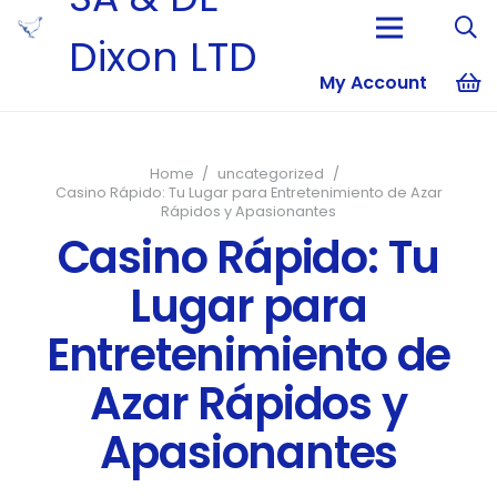
Dixon LTD
My Account
No products i
Home
/
uncategorized
/
Casino Rápido: Tu Lugar para Entretenimiento de Azar
Rápidos y Apasionantes
Casino Rápido: Tu
Lugar para
Entretenimiento de
Azar Rápidos y
Apasionantes