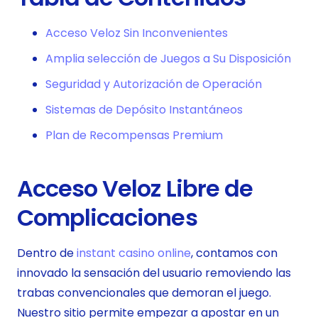
Acceso Veloz Sin Inconvenientes
Amplia selección de Juegos a Su Disposición
Seguridad y Autorización de Operación
Sistemas de Depósito Instantáneos
Plan de Recompensas Premium
Acceso Veloz Libre de
Complicaciones
Dentro de
instant casino online
, contamos con
innovado la sensación del usuario removiendo las
trabas convencionales que demoran el juego.
Nuestro sitio permite empezar a apostar en un