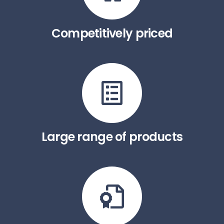
Competitively priced
Large range of products