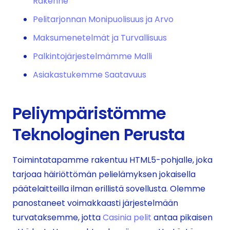
Rakenne
Pelitarjonnan Monipuolisuus ja Arvo
Maksumenetelmät ja Turvallisuus
Palkintojärjestelmämme Malli
Asiakastukemme Saatavuus
Peliympäristömme
Teknologinen Perusta
Toimintatapamme rakentuu HTML5-pohjalle, joka
tarjoaa häiriöttömän pelielämyksen jokaisella
päätelaitteilla ilman erillistä sovellusta. Olemme
panostaneet voimakkaasti järjestelmään
turvataksemme, jotta
Casinia pelit
antaa pikaisen