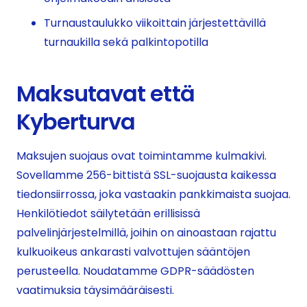
Turnaustaulukko viikoittain järjestettävillä
turnaukilla sekä palkintopotilla
Maksutavat että
Kyberturva
Maksujen suojaus ovat toimintamme kulmakivi.
Sovellamme 256-bittistä SSL-suojausta kaikessa
tiedonsiirrossa, joka vastaakin pankkimaista suojaa.
Henkilötiedot säilytetään erillisissä
palvelinjärjestelmillä, joihin on ainoastaan rajattu
kulkuoikeus ankarasti valvottujen sääntöjen
perusteella. Noudatamme GDPR-säädösten
vaatimuksia täysimääräisesti.