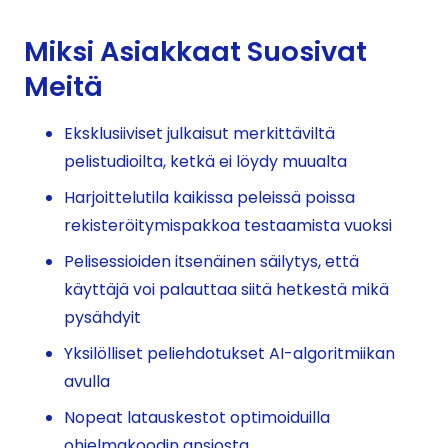
Miksi Asiakkaat Suosivat
Meitä
Eksklusiiviset julkaisut merkittäviltä
pelistudioilta, ketkä ei löydy muualta
Harjoittelutila kaikissa peleissä poissa
rekisteröitymispakkoa testaamista vuoksi
Pelisessioiden itsenäinen säilytys, että
käyttäjä voi palauttaa siitä hetkestä mikä
pysähdyit
Yksilölliset peliehdotukset AI-algoritmiikan
avulla
Nopeat latauskestot optimoiduilla
ohjelmakoodin ansiosta