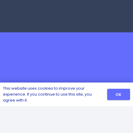
This website uses cookies to improve your
experience. If you continue to use this site, you
OK
agree with it.