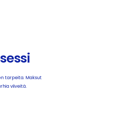
sessi
n tarpeita. Maksut
ia viiveitä.