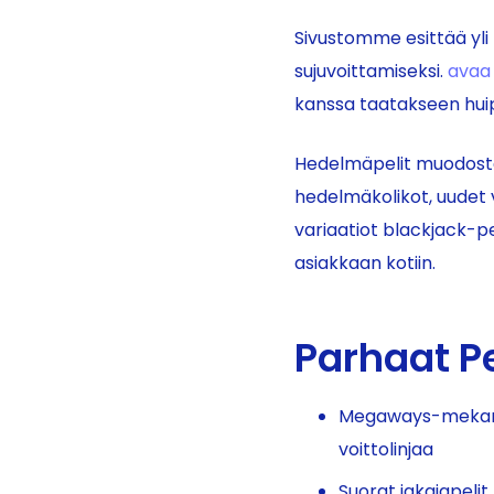
Sivustomme esittää yli 
sujuvoittamiseksi.
avaa 
kanssa taatakseen huipp
Hedelmäpelit muodosta
hedelmäkolikot, uudet v
variaatiot blackjack-pel
asiakkaan kotiin.
Parhaat Pe
Megaways-mekanism
voittolinjaa
Suorat jakajapelit 