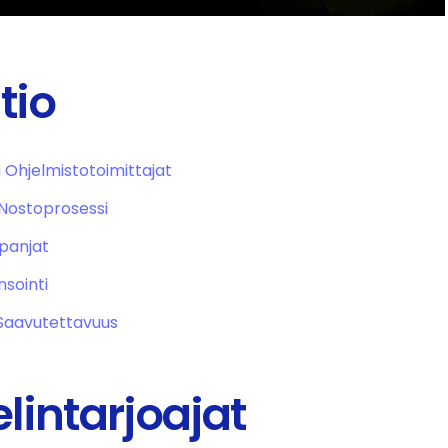
tio
 Ohjelmistotoimittajat
Nostoprosessi
panjat
nsointi
 Saavutettavuus
elintarjoajat