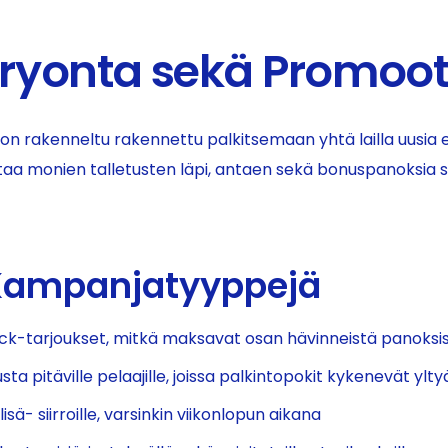
ryonta sekä Promoot
rakenneltu rakennettu palkitsemaan yhtä lailla uusia ett
ttaa monien talletusten läpi, antaen sekä bonuspanoksia 
Kampanjatyyppejä
ack-tarjoukset, mitkä maksavat osan hävinneistä panoksi
ilusta pitäville pelaajille, joissa palkintopokit kykenevät ylt
sä- siirroille, varsinkin viikonlopun aikana