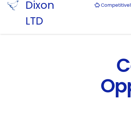
Dixon
Competitive
LTD
C
Opp