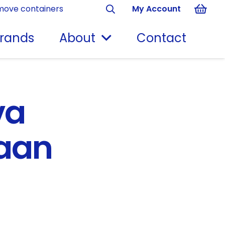
move containers
My Account
rands
About
Contact
va
taan