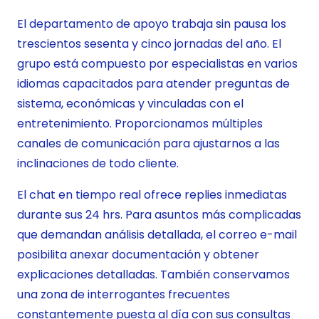
El departamento de apoyo trabaja sin pausa los
trescientos sesenta y cinco jornadas del año. El
grupo está compuesto por especialistas en varios
idiomas capacitados para atender preguntas de
sistema, económicas y vinculadas con el
entretenimiento. Proporcionamos múltiples
canales de comunicación para ajustarnos a las
inclinaciones de todo cliente.
El chat en tiempo real ofrece replies inmediatas
durante sus 24 hrs. Para asuntos más complicadas
que demandan análisis detallada, el correo e-mail
posibilita anexar documentación y obtener
explicaciones detalladas. También conservamos
una zona de interrogantes frecuentes
constantemente puesta al día con sus consultas