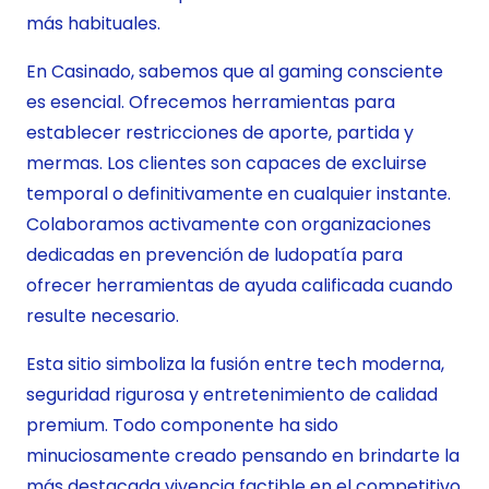
más habituales.
En Casinado, sabemos que al gaming consciente
es esencial. Ofrecemos herramientas para
establecer restricciones de aporte, partida y
mermas. Los clientes son capaces de excluirse
temporal o definitivamente en cualquier instante.
Colaboramos activamente con organizaciones
dedicadas en prevención de ludopatía para
ofrecer herramientas de ayuda calificada cuando
resulte necesario.
Esta sitio simboliza la fusión entre tech moderna,
seguridad rigurosa y entretenimiento de calidad
premium. Todo componente ha sido
minuciosamente creado pensando en brindarte la
más destacada vivencia factible en el competitivo