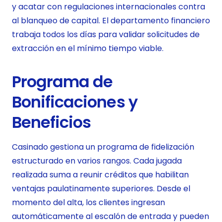
y acatar con regulaciones internacionales contra
al blanqueo de capital. El departamento financiero
trabaja todos los días para validar solicitudes de
extracción en el mínimo tiempo viable.
Programa de
Bonificaciones y
Beneficios
Casinado gestiona un programa de fidelización
estructurado en varios rangos. Cada jugada
realizada suma a reunir créditos que habilitan
ventajas paulatinamente superiores. Desde el
momento del alta, los clientes ingresan
automáticamente al escalón de entrada y pueden