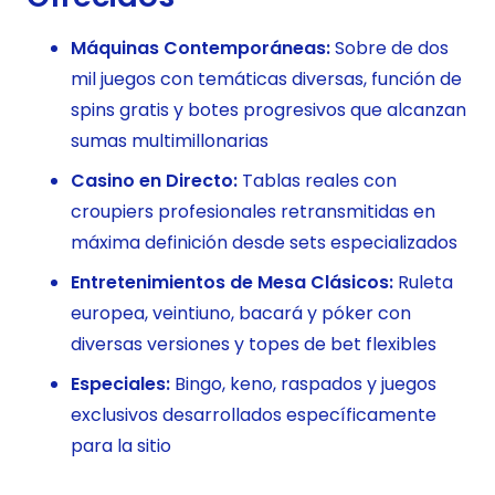
Máquinas Contemporáneas:
Sobre de dos
mil juegos con temáticas diversas, función de
spins gratis y botes progresivos que alcanzan
sumas multimillonarias
Casino en Directo:
Tablas reales con
croupiers profesionales retransmitidas en
máxima definición desde sets especializados
Entretenimientos de Mesa Clásicos:
Ruleta
europea, veintiuno, bacará y póker con
diversas versiones y topes de bet flexibles
Especiales:
Bingo, keno, raspados y juegos
exclusivos desarrollados específicamente
para la sitio