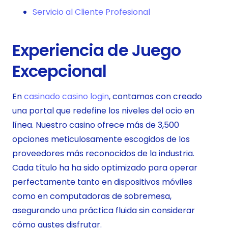
Servicio al Cliente Profesional
Experiencia de Juego
Excepcional
En
casinado casino login
, contamos con creado
una portal que redefine los niveles del ocio en
línea. Nuestro casino ofrece más de 3,500
opciones meticulosamente escogidos de los
proveedores más reconocidos de la industria.
Cada título ha ha sido optimizado para operar
perfectamente tanto en dispositivos móviles
como en computadoras de sobremesa,
asegurando una práctica fluida sin considerar
cómo gustes disfrutar.