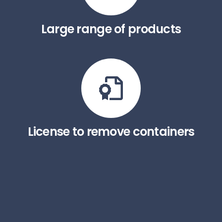
Large range of products
License to remove containers