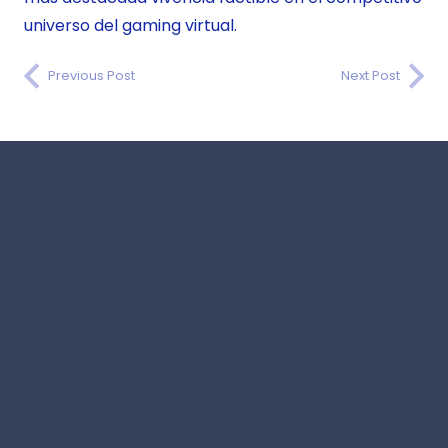
universo del gaming virtual.
Previous Post
Next Post