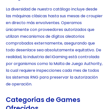
La diversidad de nuestro catálogo incluye desde
las máquinas clásicas hasta sus mesas de croupier
en directo más envolventes. Operamos
únicamente con proveedores autorizados que
utilizan mecanismos de dígitos aleatorios
comprobados externamente, asegurando que
todo desenlace sea absolutamente equitativo. De
realidad, la industria del iGaming está controlada
por organismos como la Malta de Juego Authority,
la cual requiere inspecciones cada mes de todos
los sistemas RNG para preservar la autorización
de operación.
Categorías de Games
Ofrecidos