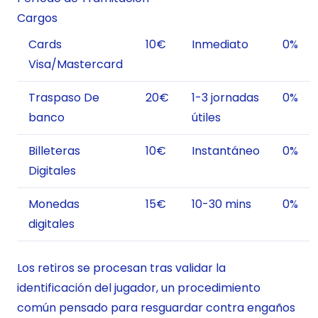
Cargos
Cards
10€
Inmediato
0%
Visa/Mastercard
Traspaso De
20€
1-3 jornadas
0%
banco
útiles
Billeteras
10€
Instantáneo
0%
Digitales
Monedas
15€
10-30 mins
0%
digitales
Los retiros se procesan tras validar la
identificación del jugador, un procedimiento
común pensado para resguardar contra engaños