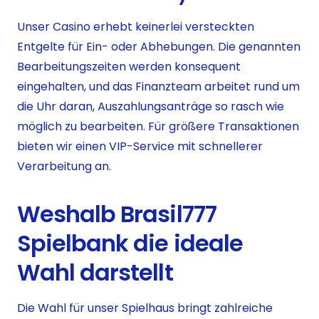
Unser Casino erhebt keinerlei versteckten
Entgelte für Ein- oder Abhebungen. Die genannten
Bearbeitungszeiten werden konsequent
eingehalten, und das Finanzteam arbeitet rund um
die Uhr daran, Auszahlungsanträge so rasch wie
möglich zu bearbeiten. Für größere Transaktionen
bieten wir einen VIP-Service mit schnellerer
Verarbeitung an.
Weshalb Brasil777
Spielbank die ideale
Wahl darstellt
Die Wahl für unser Spielhaus bringt zahlreiche