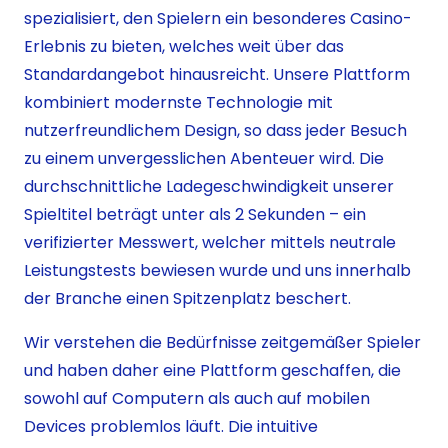
spezialisiert, den Spielern ein besonderes Casino-
Erlebnis zu bieten, welches weit über das
Standardangebot hinausreicht. Unsere Plattform
kombiniert modernste Technologie mit
nutzerfreundlichem Design, so dass jeder Besuch
zu einem unvergesslichen Abenteuer wird. Die
durchschnittliche Ladegeschwindigkeit unserer
Spieltitel beträgt unter als 2 Sekunden – ein
verifizierter Messwert, welcher mittels neutrale
Leistungstests bewiesen wurde und uns innerhalb
der Branche einen Spitzenplatz beschert.
Wir verstehen die Bedürfnisse zeitgemäßer Spieler
und haben daher eine Plattform geschaffen, die
sowohl auf Computern als auch auf mobilen
Devices problemlos läuft. Die intuitive