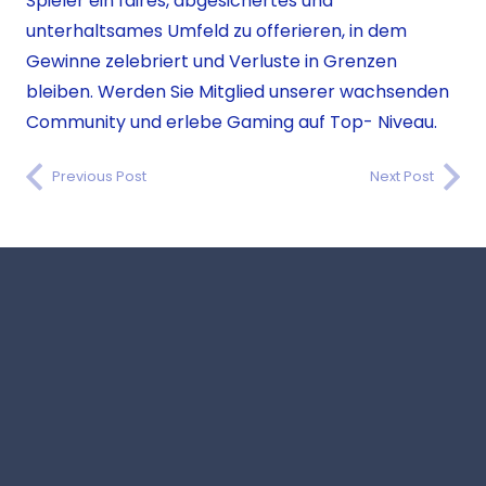
Spieler ein faires, abgesichertes und
unterhaltsames Umfeld zu offerieren, in dem
Gewinne zelebriert und Verluste in Grenzen
bleiben. Werden Sie Mitglied unserer wachsenden
Community und erlebe Gaming auf Top- Niveau.
Previous Post
Next Post