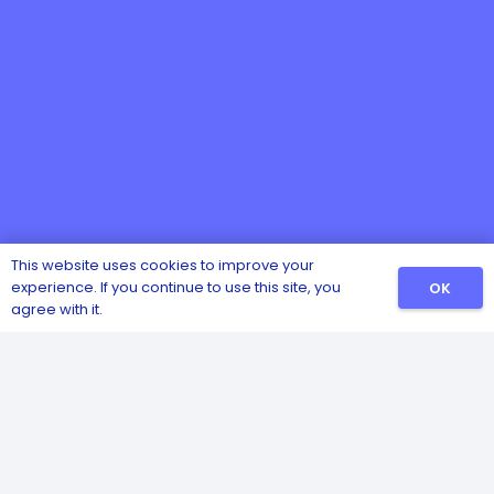
This website uses cookies to improve your
experience. If you continue to use this site, you
OK
agree with it.
Catalog