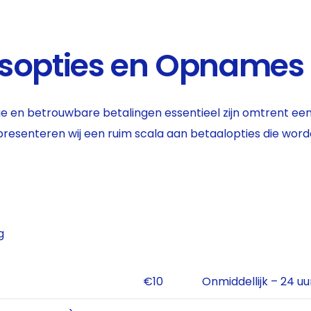
gsopties en Opnames
e en betrouwbare betalingen essentieel zijn omtrent ee
presenteren wij een ruim scala aan betaalopties die wo
g
€10
Onmiddellijk – 24 uu