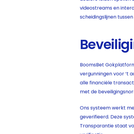
videostreams en inter
scheidingslijnen tussen
Beveilig
BoomsBet Gokplatform 
vergunningen voor ‘t a
alle financiële transa
met de beveiligingsno
Ons systeem werkt met
geverifieerd. Deze syst
Transparantie staat vo