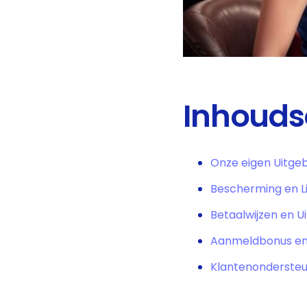
Inhoud
Onze eigen Uitge
Bescherming en L
Betaalwijzen en U
Aanmeldbonus en
Klantenondersteu