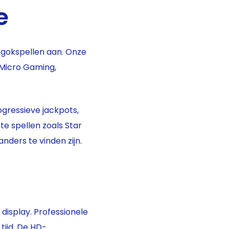
e
0 gokspellen aan. Onze
Micro Gaming,
gressieve jackpots,
te spellen zoals Star
nders te vinden zijn.
display. Professionele
tijd. De HD-