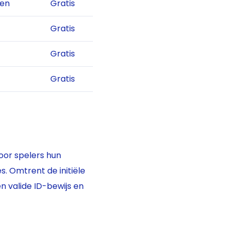
gen
Gratis
Gratis
Gratis
Gratis
oor spelers hun
. Omtrent de initiële
én valide ID-bewijs en