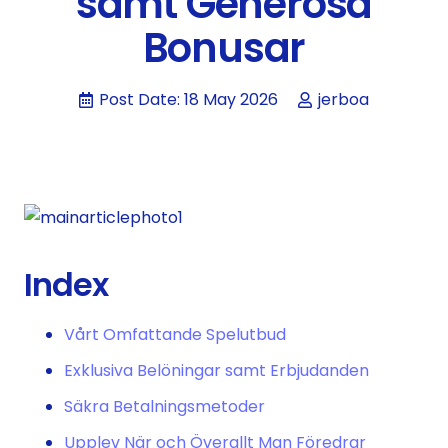
samt Generösa
Bonusar
Post Date:
18 May 2026
jerboa
Index
Vårt Omfattande Spelutbud
Exklusiva Belöningar samt Erbjudanden
Säkra Betalningsmetoder
Upplev När och Överallt Man Föredrar