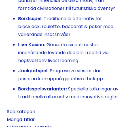
banditer innehållande olika motiv, från
forntida civilisationer till futuristiska äventyr
Bordsspel:
Traditionella alternativ för
blackjack, roulette, baccarat & poker med
varierande insatsnivåer
Live Kasino:
Genuin kasinoatmosfär
innehållande levande dealers i realtid via
högkvalitativ livestreaming
Jackpotspel:
Progressiva vinster där
priserna kan uppnå gigantiska belopp
Bordsspelsvarianter:
Speciella tolkningar av
traditionella alternativ med innovativa regler
Spelkategori
Mängd Titlar