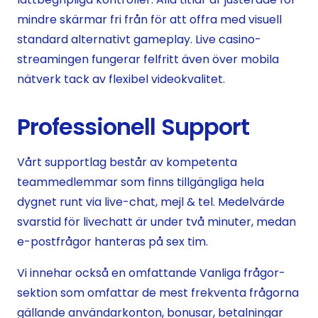
mindre skärmar fri från för att offra med visuell
standard alternativt gameplay. Live casino-
streamingen fungerar felfritt även över mobila
nätverk tack av flexibel videokvalitet.
Professionell Support
Vårt supportlag består av kompetenta
teammedlemmar som finns tillgängliga hela
dygnet runt via live-chat, mejl & tel. Medelvärde
svarstid för livechatt är under två minuter, medan
e-postfrågor hanteras på sex tim.
Vi innehar också en omfattande Vanliga frågor-
sektion som omfattar de mest frekventa frågorna
gällande användarkonton, bonusar, betalningar