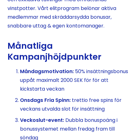
vinstpotter. Vårt elitprogram belönar aktiva
medlemmar med skräddarsydda bonusar,
snabbare uttag & egen kontomanager.
Månatliga
Kampanjhöjdpunkter
Måndagsmotivation:
50% insättningsbonus
uppåt maximalt 2000 SEK för för att
kickstarta veckan
Onsdags Fria Spinn:
trettio free spins för
veckans utvalda slot för insättning
Veckoslut-event:
Dubbla bonuspoäng i
bonussystemet mellan fredag fram till
söndag