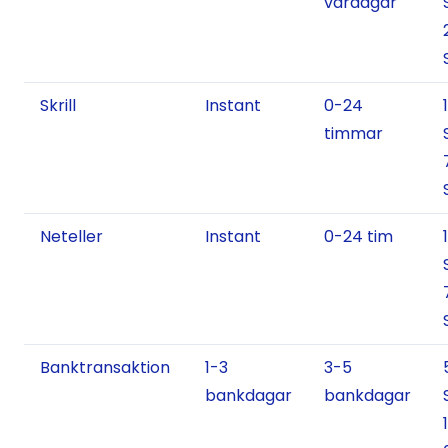
vardagar
Skrill
Instant
0-24
timmar
Neteller
Instant
0-24 tim
Banktransaktion
1-3
3-5
bankdagar
bankdagar