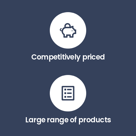
Competitively priced
Large range of products