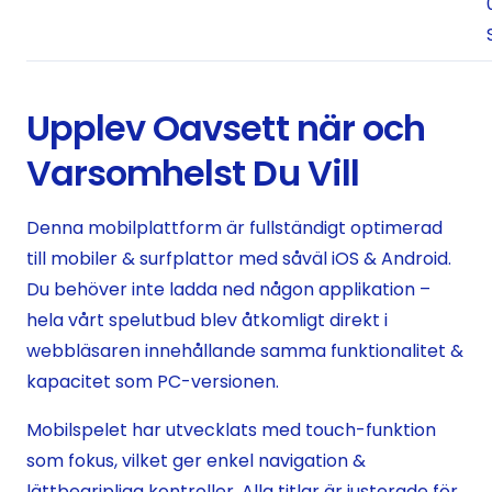
Upplev Oavsett när och
Varsomhelst Du Vill
Denna mobilplattform är fullständigt optimerad
till mobiler & surfplattor med såväl iOS & Android.
Du behöver inte ladda ned någon applikation –
hela vårt spelutbud blev åtkomligt direkt i
webbläsaren innehållande samma funktionalitet &
kapacitet som PC-versionen.
Mobilspelet har utvecklats med touch-funktion
som fokus, vilket ger enkel navigation &
lättbegripliga kontroller. Alla titlar är justerade för