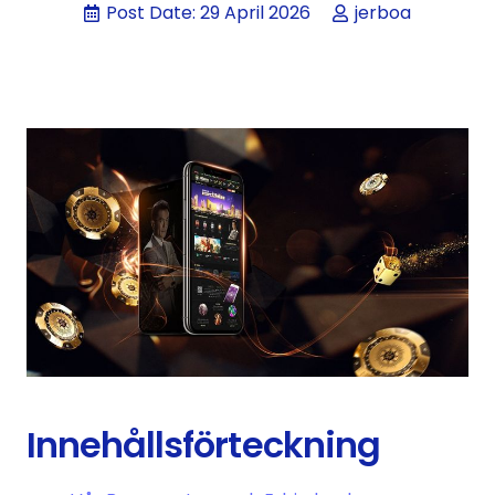
Post Date:
29 April 2026
jerboa
Innehållsförteckning