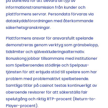
på banknivå för att bevara all typ av
informationstransmission från kunder och
plattformens servrar. Persondata förvaras via
dataskyddsförordningen med återkommande
säkerhetsgranskningar.
Plattformens ansvar för ansvarsfullt spelande
demonstreras genom verktyg som gränsbelopp,
tidslimiter och självexkluderingsalternativ.
Bonuskong jobbar tillsammans med institutioner
som Spelberoendes stödlinje och Spelpaus-
tjänsten för att erbjuda stöd till spelare som har
problem med problemaktivt spelbeteende.
Samtliga titlar på casinot testas kontinuerligt av
oberoende revisorer för att säkerställa fair
spelutgång och riktig RTP-procent (Return-to-
Player-procent).