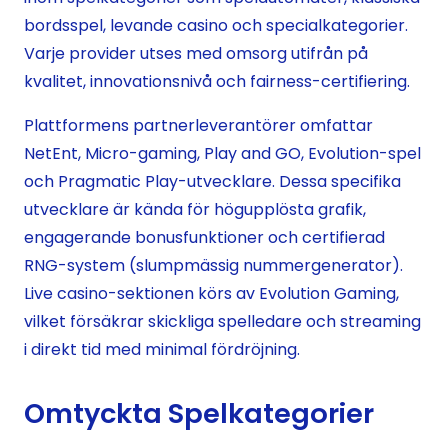
bordsspel, levande casino och specialkategorier.
Varje provider utses med omsorg utifrån på
kvalitet, innovationsnivå och fairness-certifiering.
Plattformens partnerleverantörer omfattar
NetEnt, Micro-gaming, Play and GO, Evolution-spel
och Pragmatic Play-utvecklare. Dessa specifika
utvecklare är kända för högupplösta grafik,
engagerande bonusfunktioner och certifierad
RNG-system (slumpmässig nummergenerator).
Live casino-sektionen körs av Evolution Gaming,
vilket försäkrar skickliga spelledare och streaming
i direkt tid med minimal fördröjning.
Omtyckta Spelkategorier