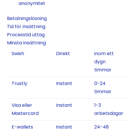
anonymitet
Betalningslösning
Tid för insättning
Processtid uttag
Minsta insättning
Swish
Direkt
inom ett
dygn
timmar
Trustly
Instant
0-24
timmar
Visa eller
Instant
1-3
Mastercard
arbetsdagar
E-wallets
Instant
24-48