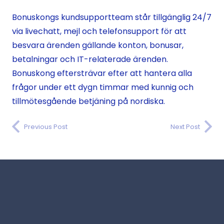
Bonuskongs kundsupportteam står tillgänglig 24/7
via livechatt, mejl och telefonsupport för att
besvara ärenden gällande konton, bonusar,
betalningar och IT-relaterade ärenden.
Bonuskong eftersträvar efter att hantera alla
frågor under ett dygn timmar med kunnig och
tillmötesgående betjäning på nordiska.
Previous Post
Next Post