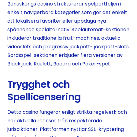
Bonuskongs casino strukturerar spelportföljen i
enkelt navigerbara kategorier som gör det enkelt
att lokalisera favoriter eller uppdaga nya
spännande spelalternativ. Spelautomat-sektionen
inkluderar traditionella fruit-machines, aktuella
videoslots och progressiv jackpott- jackpott-slots.
Bordsspel-sektionen erbjuder flera versioner av
Black jack, Roulett, Bacara och Poker-spel.
Trygghet och
Spellicensering
Detta casino fungerar enligt strikta regelverk och
har aktuella licenser från respekterade
jurisdiktioner. Plattformen nyttjar SSL-kryptering