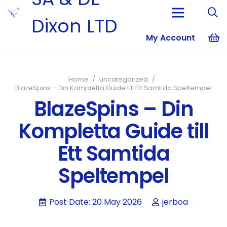
Dixon LTD
My Account
No products i
Home
/
uncategorized
/
BlazeSpins – Din Kompletta Guide till Ett Samtida Speltempel
BlazeSpins – Din
Kompletta Guide till
Ett Samtida
Speltempel
Post Date:
20 May 2026
jerboa