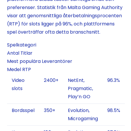
preferenser. Statistik från Malta Gaming Authority
visar att genomsnittliga återbetalningsprocenten
(RTP) för slots ligger på 96%, och plattformens
spel överträffar ofta detta branschsnitt.
Spelkategori
Antal Titlar
Mest populära Leverantörer
Medel RTP
Video
2400+
NetEnt,
96.3%
slots
Pragmatic,
Play’n GO
Bordsspel
350+
Evolution,
98.5%
Microgaming