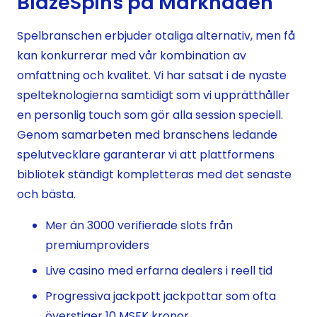
BlazeSpins på Marknaden
Spelbranschen erbjuder otaliga alternativ, men få
kan konkurrerar med vår kombination av
omfattning och kvalitet. Vi har satsat i de nyaste
spelteknologierna samtidigt som vi upprätthåller
en personlig touch som gör alla session speciell.
Genom samarbeten med branschens ledande
spelutvecklare garanterar vi att plattformens
bibliotek ständigt kompletteras med det senaste
och bästa.
Mer än 3000 verifierade slots från
premiumproviders
Live casino med erfarna dealers i reell tid
Progressiva jackpott jackpottar som ofta
överstiger 10 MSEK kronor