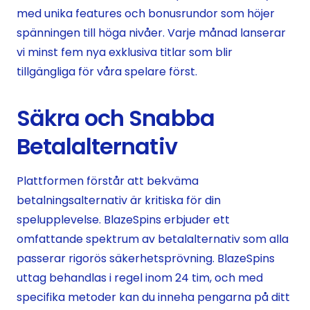
med unika features och bonusrundor som höjer
spänningen till höga nivåer. Varje månad lanserar
vi minst fem nya exklusiva titlar som blir
tillgängliga för våra spelare först.
Säkra och Snabba
Betalalternativ
Plattformen förstår att bekväma
betalningsalternativ är kritiska för din
spelupplevelse. BlazeSpins erbjuder ett
omfattande spektrum av betalalternativ som alla
passerar rigorös säkerhetsprövning. BlazeSpins
uttag behandlas i regel inom 24 tim, och med
specifika metoder kan du inneha pengarna på ditt