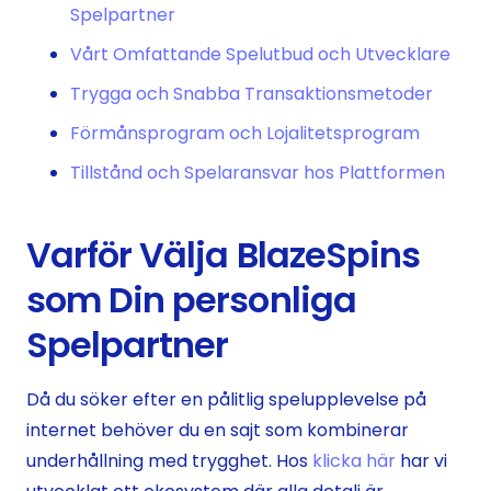
Spelpartner
Vårt Omfattande Spelutbud och Utvecklare
Trygga och Snabba Transaktionsmetoder
Förmånsprogram och Lojalitetsprogram
Tillstånd och Spelaransvar hos Plattformen
Varför Välja BlazeSpins
som Din personliga
Spelpartner
Då du söker efter en pålitlig spelupplevelse på
internet behöver du en sajt som kombinerar
underhållning med trygghet. Hos
klicka här
har vi