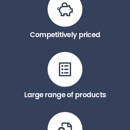
Competitively priced
Large range of products